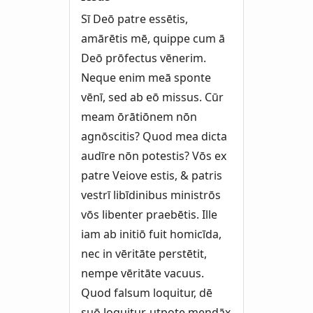
Sī Deō patre essētis,
amārētis mē, quippe cum ā
Deō prōfectus vēnerim.
Neque enim meā sponte
vēnī, sed ab eō missus. Cūr
meam ōrātiōnem nōn
agnōscitis? Quod mea dicta
audīre nōn potestis? Vōs ex
patre Veiove estis, & patris
vestrī libīdinibus ministrōs
vōs libenter praebētis. Ille
iam ab initiō fuit homicīda,
nec in vēritāte perstētit,
nempe vēritāte vacuus.
Quod falsum loquitur, dē
suō loquitur, utpote mendāx