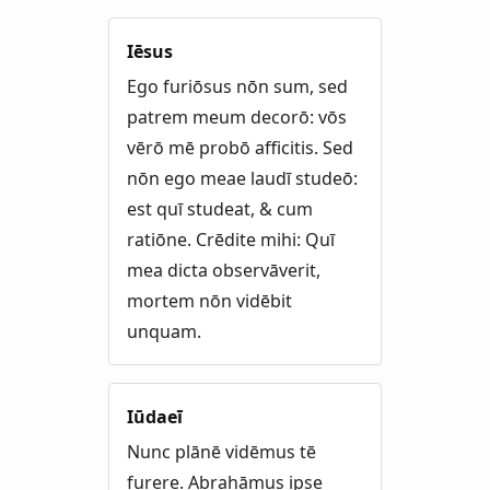
Iēsus
Ego furiōsus nōn sum, sed
patrem meum decorō: vōs
vērō mē probō afficitis. Sed
nōn ego meae laudī studeō:
est quī studeat, & cum
ratiōne. Crēdite mihi: Quī
mea dicta observāverit,
mortem nōn vidēbit
unquam.
Iūdaeī
Nunc plānē vidēmus tē
furere. Abrahāmus ipse