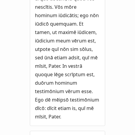
nescītis. Vōs mōre
hominum iūdicātis; ego nōn
iūdicō quemquam. Et
tamen, ut maximē iūdicem,
iūdicium meum vērum est,
utpote quī nōn sim sōlus,
sed ūnā etiam adsit, quī mē
mīsit, Pater. In vestrā
quoque lēge scrīptum est,
duōrum hominum
testimōnium vērum esse.
Ego dē mēipsō testimōnium
dīcō: dīcit etiam is, quī mē
mīsit, Pater.