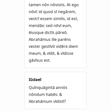
tamen nōn nōvistis. At ego
nōvī: id quod sī negārem,
vestrī essem similis, id est,
mendāx: sed nōvī eum,
ēiusque dictīs pāreō.
Abrahāmus ille parēns
vester gestīvit vidēre diem
meum, & vīdit, & vīdisse
gāvīsus est.
Iūdaeī
Quīnquāgintā annōs
nōndum habēs: &
Abrahāmum vīdistī?