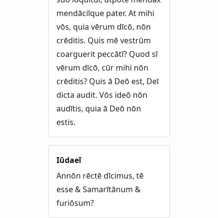
mendāciīque pater. At mihi
vōs, quia vērum dīcō, nōn
crēditis. Quis mē vestrūm
coarguerit peccātī? Quod sī
vērum dīcō, cūr mihi nōn
crēditis? Quis ā Deō est, Deī
dicta audit. Vōs ideō nōn
audītis, quia ā Deō nōn
estis.
Iūdaeī
Annōn rēctē dīcimus, tē
esse & Samarītānum &
furiōsum?