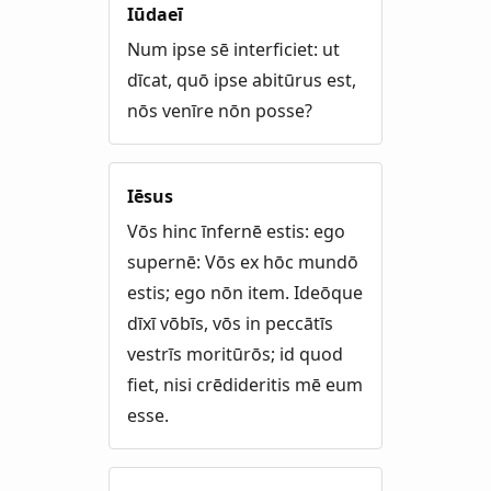
Iūdaeī
Num ipse sē interficiet: ut
dīcat, quō ipse abitūrus est,
nōs venīre nōn posse?
Iēsus
Vōs hinc īnfernē estis: ego
supernē: Vōs ex hōc mundō
estis; ego nōn item. Ideōque
dīxī vōbīs, vōs in peccātīs
vestrīs moritūrōs; id quod
fiet, nisi crēdideritis mē eum
esse.