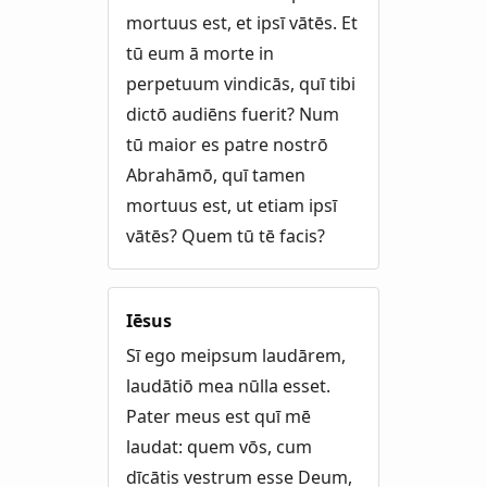
mortuus est, et ipsī vātēs. Et
tū eum ā morte in
perpetuum vindicās, quī tibi
dictō audiēns fuerit? Num
tū maior es patre nostrō
Abrahāmō, quī tamen
mortuus est, ut etiam ipsī
vātēs? Quem tū tē facis?
Iēsus
Sī ego meipsum laudārem,
laudātiō mea nūlla esset.
Pater meus est quī mē
laudat: quem vōs, cum
dīcātis vestrum esse Deum,