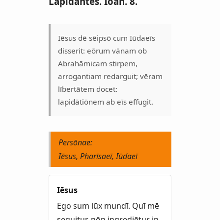
Lapidantēs. Iōan. 8.
Iēsus dē sēipsō cum Iūdaeīs
disserit: eōrum vānam ob
Abrahāmicam stirpem,
arrogantiam redarguit; vēram
lībertātem docet:
lapidātiōnem ab eīs effugit.
Persōnae:
Iēsus, Pharīsaeī, Iūdaeī
Iēsus
Ego sum lūx mundī. Quī mē
sequitur, nōn ingrediētur in