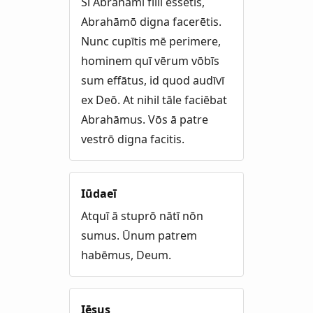
Sī Abrahāmī fīliī essētis,
Abrahāmō digna facerētis.
Nunc cupītis mē perimere,
hominem quī vērum vōbīs
sum effātus, id quod audīvī
ex Deō. At nihil tāle faciēbat
Abrahāmus. Vōs ā patre
vestrō digna facitis.
Iūdaeī
Atquī ā stuprō nātī nōn
sumus. Ūnum patrem
habēmus, Deum.
Iēsus