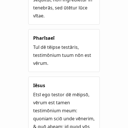
tenebrās, sed ūtētur lūce
vītae.
Pharīsaeī
Tuī dē tēipse testāris,
testimōnium tuum nōn est
vērum.
Iēsus
Etsī ego testor dē mēipsō,
vērum est tamen
testimōnium meum:
quoniam sciō unde vēnerim,
& quō abeam; id quod vōs