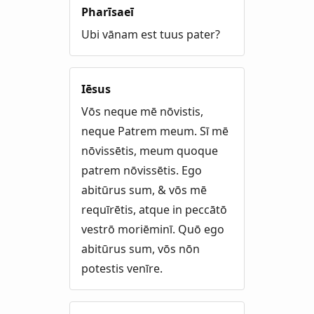
Pharīsaeī
Ubi vānam est tuus pater?
Iēsus
Vōs neque mē nōvistis,
neque Patrem meum. Sī mē
nōvissētis, meum quoque
patrem nōvissētis. Ego
abitūrus sum, & vōs mē
requīrētis, atque in peccātō
vestrō moriēminī. Quō ego
abitūrus sum, vōs nōn
potestis venīre.