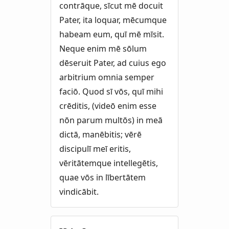
contrāque, sīcut mē docuit
Pater, ita loquar, mēcumque
habeam eum, quī mē mīsit.
Neque enim mē sōlum
dēseruit Pater, ad cuius ego
arbitrium omnia semper
faciō. Quod sī vōs, quī mihi
crēditis, (videō enim esse
nōn parum multōs) in meā
dictā, manēbitis; vērē
discipulī meī eritis,
vēritātemque intellegētis,
quae vōs in lībertātem
vindicābit.