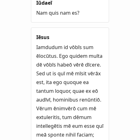
Iūdaeī
Nam quis nam es?
Iēsus
Iamdudum id vōbīs sum
ēlocūtus. Ego quidem multa
dē vōbīs habeō vērē dīcere.
Sed ut is quī mē mīsit vērāx
est, ita ego quoque ea
tantum loquor, quae ex eō
audīvī, hominibus renūntiō.
Vērum ēnimvērō cum mē
extuleritis, tum dēmum
intellegētis mē eum esse quī
meā sponte nihil faciam;