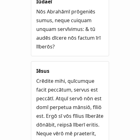
Iūdaeī
Nōs Abrahāmī prōgeniēs
sumus, neque cuiquam
unquam servīvimus: & tū
audēs dīcere nōs factum īrī
līberōs?
Iēsus
Crēdite mihi, quīcumque
facit peccātum, servus est
peccātī. Atquī servō nōn est
domī perpetua mānsiō, fīliō
est. Ergō sī vōs fīlius līberāte
dōnābit, reipsā līberī eritis.
Neque vērō mē praeterit,