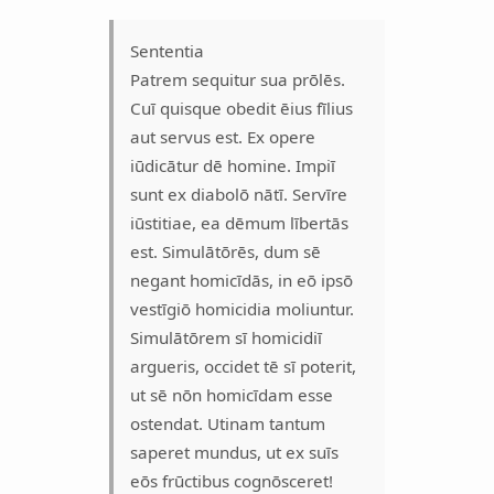
Sententia
Patrem sequitur sua prōlēs.
Cuī quisque obedit ēius fīlius
aut servus est. Ex opere
iūdicātur dē homine. Impiī
sunt ex diabolō nātī. Servīre
iūstitiae, ea dēmum lībertās
est. Simulātōrēs, dum sē
negant homicīdās, in eō ipsō
vestīgiō homicidia moliuntur.
Simulātōrem sī homicidiī
argueris, occidet tē sī poterit,
ut sē nōn homicīdam esse
ostendat. Utinam tantum
saperet mundus, ut ex suīs
eōs frūctibus cognōsceret!