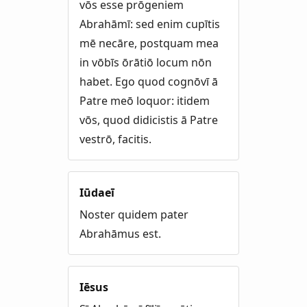
vōs esse prōgeniem
Abrahāmī: sed enim cupītis
mē necāre, postquam mea
in vōbīs ōrātiō locum nōn
habet. Ego quod cognōvī ā
Patre meō loquor: itidem
vōs, quod didicistis ā Patre
vestrō, facitis.
Iūdaeī
Noster quidem pater
Abrahāmus est.
Iēsus