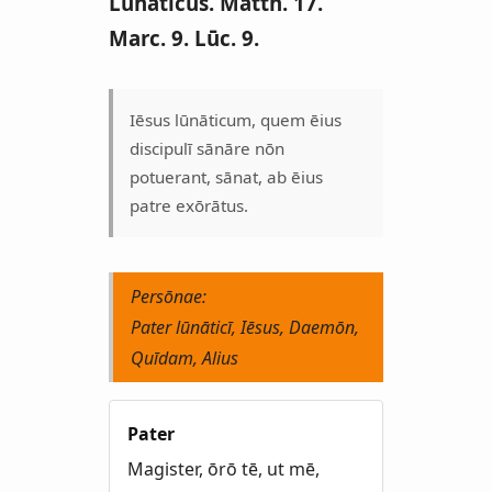
Lūnāticus. Matth. 17.
Marc. 9. Lūc. 9.
Iēsus lūnāticum, quem ēius
discipulī sānāre nōn
potuerant, sānat, ab ēius
patre exōrātus.
Persōnae:
Pater lūnāticī, Iēsus, Daemōn,
Quīdam, Alius
Pater
Magister, ōrō tē, ut mē,