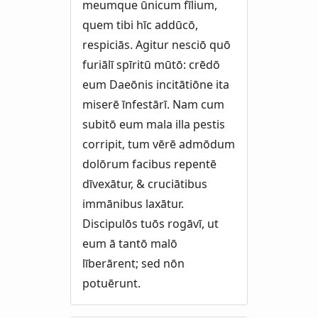
meumque ūnicum fīlium,
quem tibi hīc addūcō,
respiciās. Agitur nesciō quō
furiālī spīritū mūtō: crēdō
eum Daeōnis incitātiōne ita
miserē īnfestārī. Nam cum
subitō eum mala illa pestis
corripit, tum vērē admōdum
dolōrum facibus repentē
dīvexātur, & cruciātibus
immānibus laxātur.
Discipulōs tuōs rogāvī, ut
eum ā tantō malō
līberārent; sed nōn
potuērunt.