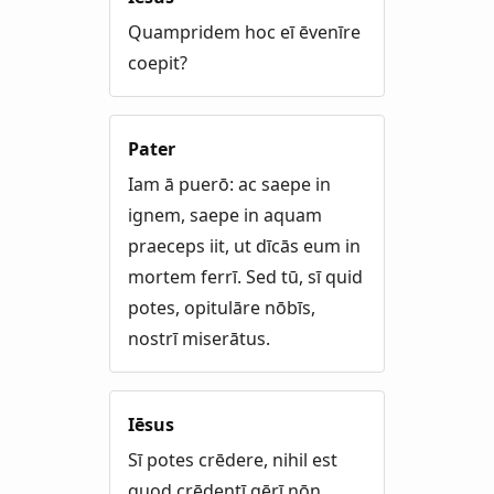
Quampridem hoc eī ēvenīre
coepit?
Pater
Iam ā puerō: ac saepe in
ignem, saepe in aquam
praeceps iit, ut dīcās eum in
mortem ferrī. Sed tū, sī quid
potes, opitulāre nōbīs,
nostrī miserātus.
Iēsus
Sī potes crēdere, nihil est
quod crēdentī gērī nōn