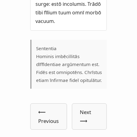
surge: estō incolumis. Trādō
tibi fīlium tuum omnī morbō
vacuum.
Sententia
Hominis imbēcillitās
dīffīdentiae argūmentum est.
Fidēs est omnipotēns. Chrīstus
etiam īnfirmae fideī opitulātur.
⟵
Next
Previous
⟶