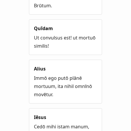
Brūtum.
Quīdam
Ut convulsus est! ut mortuō
similis!
Alius
Immō ego putō plānē
mortuum, ita nihil omnīnō
movētur.
Iēsus
Cedō mihi istam manum,