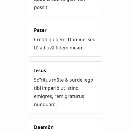
possit.
Pater
Crēdō quidem, Domine: sed
tū adiuvā fidem meam.
Iēsus
Spīritus mūte & surde, ego
tibi imperiō ut istinc
ēmigrēs, remigrātūrus
nunquam.
Daemōn