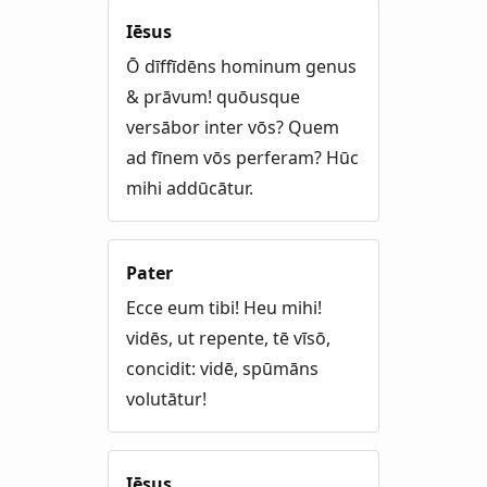
Iēsus
Ō dīffīdēns hominum genus
& prāvum! quōusque
versābor inter vōs? Quem
ad fīnem vōs perferam? Hūc
mihi addūcātur.
Pater
Ecce eum tibi! Heu mihi!
vidēs, ut repente, tē vīsō,
concidit: vidē, spūmāns
volutātur!
Iēsus