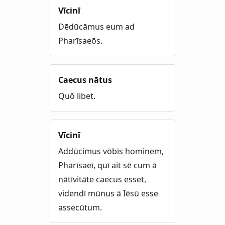
Vīcinī
Dēdūcāmus eum ad
Pharīsaeōs.
Caecus nātus
Quō libet.
Vīcinī
Addūcimus vōbīs hominem,
Pharīsaeī, quī ait sē cum ā
nātīvitāte caecus esset,
videndī mūnus ā Iēsū esse
assecūtum.