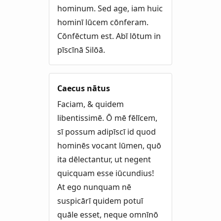
hominum. Sed age, iam huic
hominī lūcem cōnferam.
Cōnfēctum est. Abī lōtum in
pīscīnā Silōā.
Caecus nātus
Faciam, & quidem
libentissimē. Ō mē fēlīcem,
sī possum adipīscī id quod
hominēs vocant lūmen, quō
ita dēlectantur, ut negent
quicquam esse iūcundius!
At ego nunquam nē
suspicārī quidem potuī
quāle esset, neque omnīnō