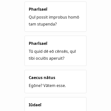
Pharīsaeī
Quī possit improbus homō
tam stupenda?
Pharīsaeī
Tū quid dē eō cēnsēs, quī
tibi oculōs aperuit?
Caecus nātus
Egōne? Vātem esse.
Iūdaeī