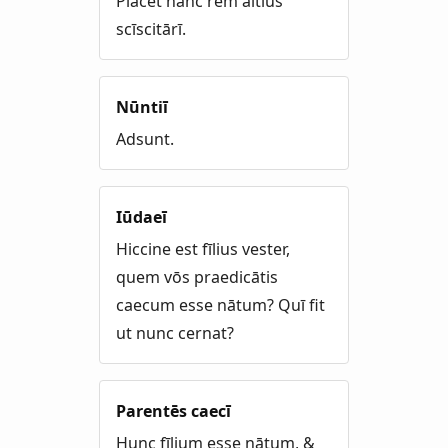
Placet hanc rem altius
scīscitārī.
Nūntiī
Adsunt.
Iūdaeī
Hiccine est fīlius vester,
quem vōs praedicātis
caecum esse nātum? Quī fit
ut nunc cernat?
Parentēs caecī
Hunc fīlium esse nātum, &