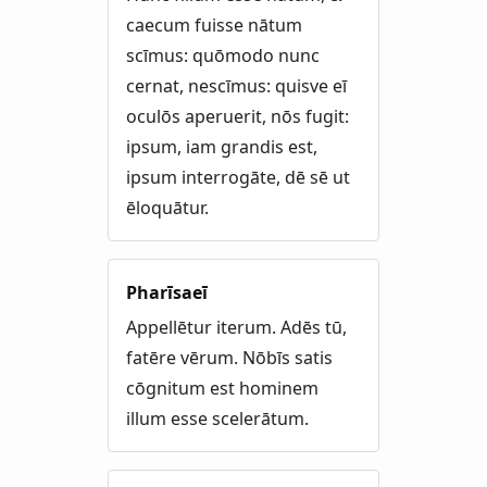
caecum fuisse nātum
scīmus: quōmodo nunc
cernat, nescīmus: quisve eī
oculōs aperuerit, nōs fugit:
ipsum, iam grandis est,
ipsum interrogāte, dē sē ut
ēloquātur.
Pharīsaeī
Appellētur iterum. Adēs tū,
fatēre vērum. Nōbīs satis
cōgnitum est hominem
illum esse scelerātum.