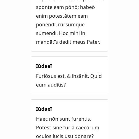
sponte eam pōnō; habeō
enim potestātem eam
pōnendī, rūrsumque
sūmendī. Hoc mihi in
mandātīs dedit meus Pater.
Iūdaeī
Furiōsus est, & īnsānit. Quid
eum audītis?
Iūdaeī
Haec nōn sunt furentis.
Potest sine furiā caecōrum
oculōs lūcis ūsū dōnāre?