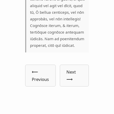
aliquid vel agit vel dīcit, quod
tū, Ō bellua centiceps, vel nōn
approbās, vel nōn intellegis!
Cognōsce iterum, & iterum,
tertiōque cognōsce antequam
iūdicās. Nam ad poenitendum
properat, citō quī iūdicat.
⟵
Next
Previous
⟶