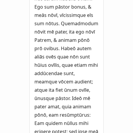
Ego sum pāstor bonus, &
meās nōvī, vīcissimque eīs
sum nōtus. Quemadmodum
nōvit mē pater, ita ego nōvī
Patrem, & animam pōnō
prō ovibus. Habeō autem
aliās ovēs quae nōn sunt
hūius ovīlis, quae etiam mihi
addūcendae sunt,
meamque vōcem audient;
atque ita fiet ūnum ovīle,
ūnusque pāstor. Ideō mē
pater amat, quia animam
pōnō, eam resūmptūrus:
Eam quidem nūllus mihi
eripere potest; sed ipse meā