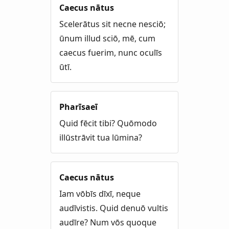
Caecus nātus
Scelerātus sit necne nesciō;
ūnum illud sciō, mē, cum
caecus fuerim, nunc oculīs
ūtī.
Pharīsaeī
Quid fēcit tibi? Quōmodo
illūstrāvit tua lūmina?
Caecus nātus
Iam vōbīs dīxī, neque
audīvistis. Quid denuō vultis
audīre? Num vōs quoque