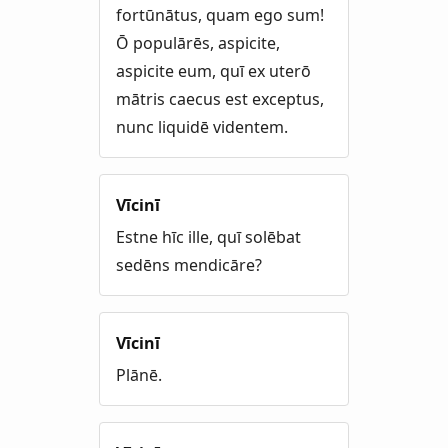
fortūnātus, quam ego sum!
Ō populārēs, aspicite,
aspicite eum, quī ex uterō
mātris caecus est exceptus,
nunc liquidē videntem.
Vīcinī
Estne hīc ille, quī solēbat
sedēns mendicāre?
Vīcinī
Plānē.