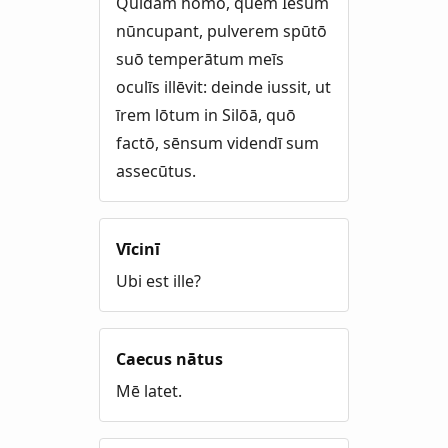
Quīdam homō, quem Iēsum
nūncupant, pulverem spūtō
suō temperātum meīs
oculīs illēvit: deinde iussit, ut
īrem lōtum in Silōā, quō
factō, sēnsum videndī sum
assecūtus.
Vīcinī
Ubi est ille?
Caecus nātus
Mē latet.