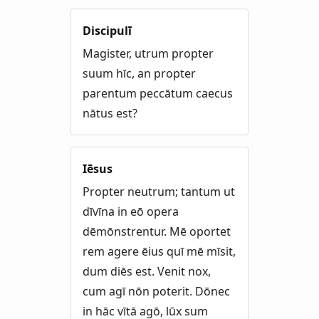
Discipulī
Magister, utrum propter
suum hīc, an propter
parentum peccātum caecus
nātus est?
Iēsus
Propter neutrum; tantum ut
dīvīna in eō opera
dēmōnstrentur. Mē oportet
rem agere ēius quī mē mīsit,
dum diēs est. Venit nox,
cum agī nōn poterit. Dōnec
in hāc vītā agō, lūx sum