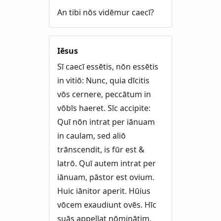
An tibi nōs vidēmur caecī?
Iēsus
Sī caecī essētis, nōn essētis
in vitiō: Nunc, quia dīcitis
vōs cernere, peccātum in
vōbīs haeret. Sīc accipite:
Quī nōn intrat per iānuam
in caulam, sed aliō
trānscendit, is fūr est &
latrō. Quī autem intrat per
iānuam, pāstor est ovium.
Huic iānitor aperit. Hūius
vōcem exaudiunt ovēs. Hīc
suās appellat nōminātim,