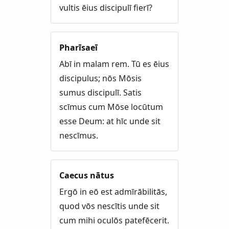
vultis ēius discipulī fierī?
Pharīsaeī
Abī in malam rem. Tū es ēius
discipulus; nōs Mōsis
sumus discipulī. Satis
scīmus cum Mōse locūtum
esse Deum: at hīc unde sit
nescīmus.
Caecus nātus
Ergō in eō est admīrābilitās,
quod vōs nescītis unde sit
cum mihi oculōs patefēcerit.