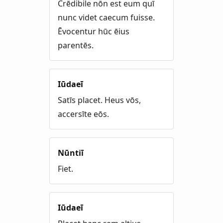
Crēdibile nōn est eum quī
nunc videt caecum fuisse.
Ēvocentur hūc ēius
parentēs.
Iūdaeī
Satīs placet. Heus vōs,
accersīte eōs.
Nūntiī
Fiet.
Iūdaeī