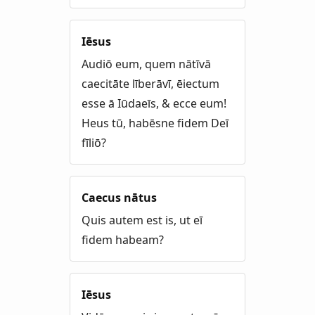
Iēsus
Audiō eum, quem nātīvā
caecitāte līberāvī, ēiectum
esse ā Iūdaeīs, & ecce eum!
Heus tū, habēsne fidem Deī
fīliō?
Caecus nātus
Quis autem est is, ut eī
fidem habeam?
Iēsus