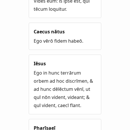
Vidēs eum: is ipse est, quī
tēcum loquitur.
Caecus nātus
Ego vērō fidem habeō.
Iēsus
Ego in hunc terrārum
orbem ad hoc discrīmen, &
ad hunc dēlēctum vēnī, ut
quī nōn vident, videant; &
quī vident, caecī fīant.
Pharīsaeī