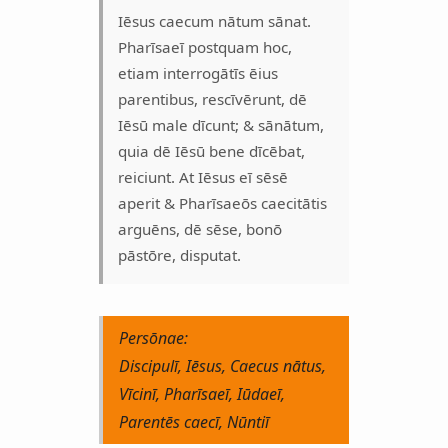
Iēsus caecum nātum sānat.
Pharīsaeī postquam hoc,
etiam interrogātīs ēius
parentibus, rescīvērunt, dē
Iēsū male dīcunt; & sānātum,
quia dē Iēsū bene dīcēbat,
reiciunt. At Iēsus eī sēsē
aperit & Pharīsaeōs caecitātis
arguēns, dē sēse, bonō
pāstōre, disputat.
Persōnae:
Discipulī, Iēsus, Caecus nātus,
Vīcinī, Pharīsaeī, Iūdaeī,
Parentēs caecī, Nūntiī