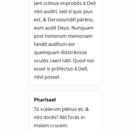
Iam scīmus improbōs ā Deō
nōn audīrī, sed sī quis pius
est, & Deī voluntātī pārēns,
eum audit Deus. Nunquam
post hominum memoriam
fandō audītum est
quemquam illūstrāvisse
oculōs caecī nātī. Quod nisi
esset is prōfectus ā Deō,
nihil posset.
Pharīsaeī
Tū scelerum plēnus es: &
nōs docēs? Abī forās in
malam crucem.