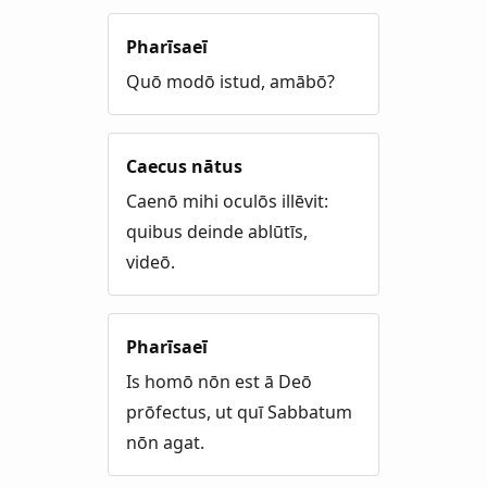
Pharīsaeī
Quō modō istud, amābō?
Caecus nātus
Caenō mihi oculōs illēvit:
quibus deinde ablūtīs,
videō.
Pharīsaeī
Is homō nōn est ā Deō
prōfectus, ut quī Sabbatum
nōn agat.