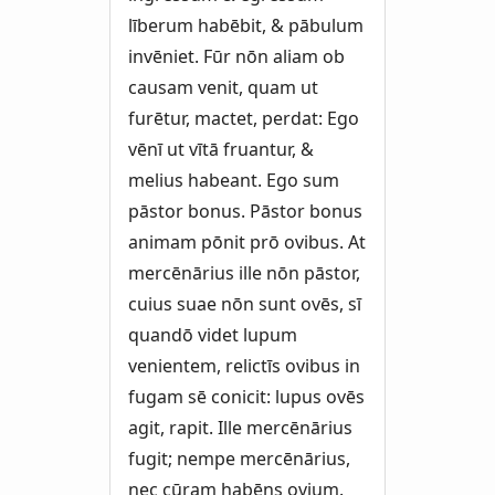
līberum habēbit, & pābulum
invēniet. Fūr nōn aliam ob
causam venit, quam ut
furētur, mactet, perdat: Ego
vēnī ut vītā fruantur, &
melius habeant. Ego sum
pāstor bonus. Pāstor bonus
animam pōnit prō ovibus. At
mercēnārius ille nōn pāstor,
cuius suae nōn sunt ovēs, sī
quandō videt lupum
venientem, relictīs ovibus in
fugam sē conicit: lupus ovēs
agit, rapit. Ille mercēnārius
fugit; nempe mercēnārius,
nec cūram habēns ovium.