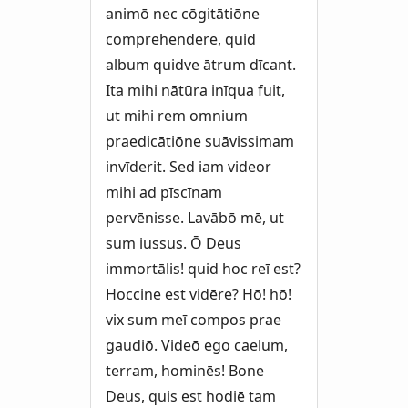
animō nec cōgitātiōne
comprehendere, quid
album quidve ātrum dīcant.
Ita mihi nātūra inīqua fuit,
ut mihi rem omnium
praedicātiōne suāvissimam
invīderit. Sed iam videor
mihi ad pīscīnam
pervēnisse. Lavābō mē, ut
sum iussus. Ō Deus
immortālis! quid hoc reī est?
Hoccine est vidēre? Hō! hō!
vix sum meī compos prae
gaudiō. Videō ego caelum,
terram, hominēs! Bone
Deus, quis est hodiē tam