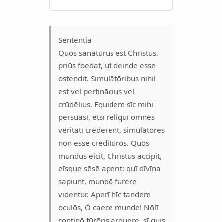
Sententia
Quōs sānātūrus est Chrīstus,
priūs foedat, ut deinde esse
ostendit. Simulātōribus nihil
est vel pertinācius vel
crūdēlius. Equidem sīc mihi
persuāsī, etsī reliquī omnēs
vēritātī crēderent, simulātōrēs
nōn esse crēditūrōs. Quōs
mundus ēicit, Chrīstus accipit,
eīsque sēsē aperit: quī dīvīna
sapiunt, mundō furere
videntur. Aperī hīc tandem
oculōs, Ō caece munde! Nōlī
continō fūrōris arguere, sī quis