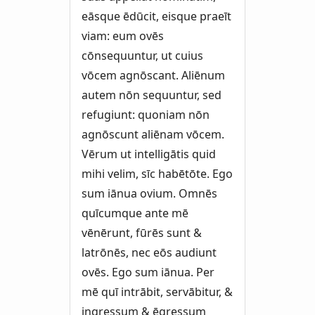
eāsque ēdūcit, eisque praeīt
viam: eum ovēs
cōnsequuntur, ut cuius
vōcem agnōscant. Aliēnum
autem nōn sequuntur, sed
refugiunt: quoniam nōn
agnōscunt aliēnam vōcem.
Vērum ut intelligātis quid
mihi velim, sīc habētōte. Ego
sum iānua ovium. Omnēs
quīcumque ante mē
vēnērunt, fūrēs sunt &
latrōnēs, nec eōs audiunt
ovēs. Ego sum iānua. Per
mē quī intrābit, servābitur, &
ingressum & ēgressum