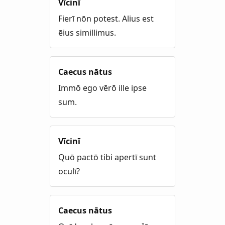
Vīcinī
Fierī nōn potest. Alius est
ēius simillimus.
Caecus nātus
Immō ego vērō ille ipse
sum.
Vīcinī
Quō pactō tibi apertī sunt
oculī?
Caecus nātus