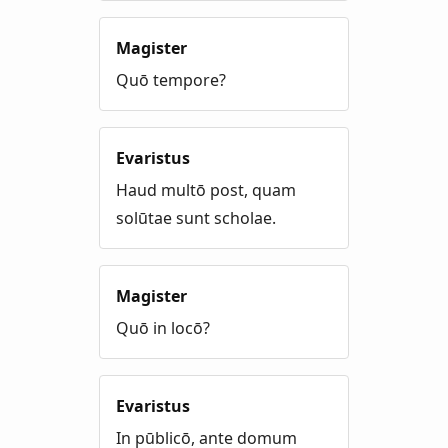
Magister
Quō tempore?
Evaristus
Haud multō post, quam
solūtae sunt scholae.
Magister
Quō in locō?
Evaristus
In pūblicō, ante domum