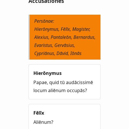
Accūsātiōnēs
Persōnae:
Hierōnymus, Fēlīx, Magister,
Alexius, Pantaleōn, Bernardus,
Evaristus, Gervāsius,
Cypriānus, Dāvid, Iōnās
Hierōnymus
Papae, quid tū audācissimē
locum aliēnum occupās?
Fēlīx
Aliēnum?