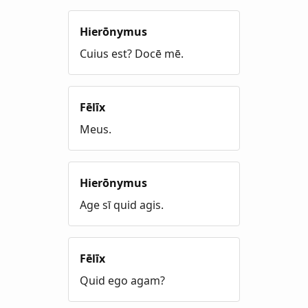
Hierōnymus
Cuius est? Docē mē.
Fēlīx
Meus.
Hierōnymus
Age sī quid agis.
Fēlīx
Quid ego agam?