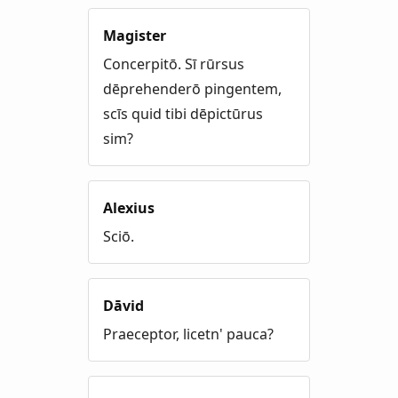
Magister
Concerpitō. Sī rūrsus
dēprehenderō pingentem,
scīs quid tibi dēpictūrus
sim?
Alexius
Sciō.
Dāvid
Praeceptor, licetn' pauca?