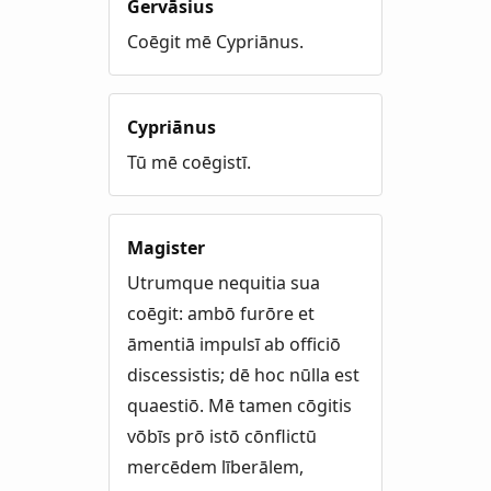
Gervāsius
Coēgit mē Cypriānus.
Cypriānus
Tū mē coēgistī.
Magister
Utrumque nequitia sua
coēgit: ambō furōre et
āmentiā impulsī ab officiō
discessistis; dē hoc nūlla est
quaestiō. Mē tamen cōgitis
vōbīs prō istō cōnflictū
mercēdem līberālem,