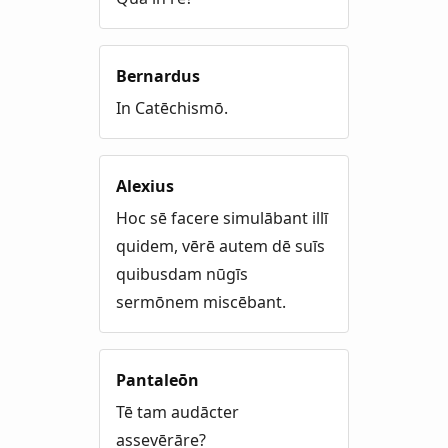
Bernardus
In Catēchismō.
Alexius
Hoc sē facere simulābant illī
quidem, vērē autem dē suīs
quibusdam nūgīs
sermōnem miscēbant.
Pantaleōn
Tē tam audācter
assevērāre?