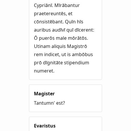
Cypriānī. Mīrābantur
praetereuntēs, et
cōnsistēbant. Quīn hīs
auribus audīvī quī dīcerent:
Ō puerōs male mōrātōs.
Utinam aliquis Magistrō
rem indicet, ut is ambōbus
prō dīgnitāte stipendium
numeret.
Magister
Tantumn' est?
Evaristus