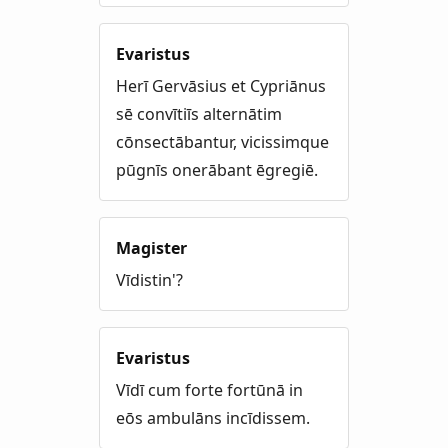
Evaristus
Herī Gervāsius et Cypriānus
sē convītiīs alternātim
cōnsectābantur, vicissimque
pūgnīs onerābant ēgregiē.
Magister
Vīdistin'?
Evaristus
Vīdī cum forte fortūnā in
eōs ambulāns incīdissem.