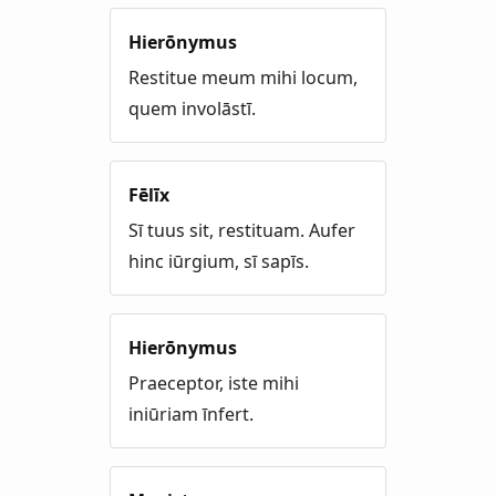
Hierōnymus
Restitue meum mihi locum,
quem involāstī.
Fēlīx
Sī tuus sit, restituam. Aufer
hinc iūrgium, sī sapīs.
Hierōnymus
Praeceptor, iste mihi
iniūriam īnfert.