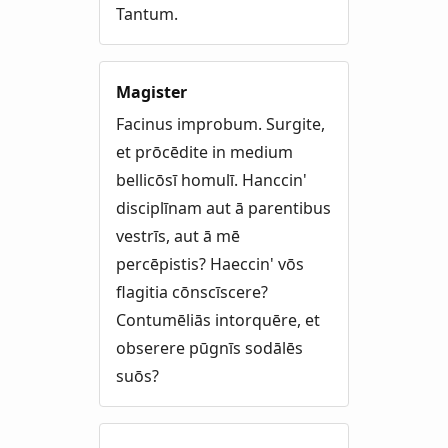
Tantum.
Magister
Facinus improbum. Surgite,
et prōcēdite in medium
bellicōsī homulī. Hanccin'
disciplīnam aut ā parentibus
vestrīs, aut ā mē
percēpistis? Haeccin' vōs
flagitia cōnscīscere?
Contumēliās intorquēre, et
obserere pūgnīs sodālēs
suōs?