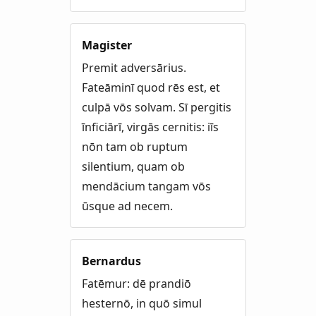
Magister
Premit adversārius.
Fateāminī quod rēs est, et
culpā vōs solvam. Sī pergitis
īnficiārī, virgās cernitis: iīs
nōn tam ob ruptum
silentium, quam ob
mendācium tangam vōs
ūsque ad necem.
Bernardus
Fatēmur: dē prandiō
hesternō, in quō simul