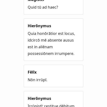
Quid tū ad haec?
Hierōnymus
Quia honōrātior est locus,
idcircō mē absente ausus
est in aliēnam
possessiōnem irrumpere.
Fēlīx
Nōn irrūpī.
Hierōnymus
Irrūpistī: restitue dēbitum.