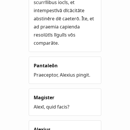
scurrīlibus iocīs, et
intempestīvā dīcācitāte
abstinēre dē caeterō. Īte, et
ad praemia capienda
resolūtīs līgulīs vōs
comparāte.
Pantaleōn
Praeceptor, Alexius pingit.
Magister
Alexī, quid facis?
Alexius