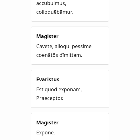
accubuimus,
colloquēbāmur.
Magister
Cavēte, alioquī pessimē
coenātōs dīmittam.
Evaristus
Est quod expōnam,
Praeceptor.
Magister
Expōne.