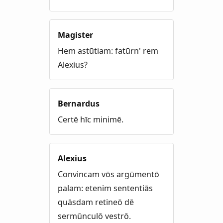
Magister
Hem astūtiam: fatūrn' rem
Alexius?
Bernardus
Certē hīc minimē.
Alexius
Convincam vōs argūmentō
palam: etenim sententiās
quāsdam retineō dē
sermūnculō vestrō.