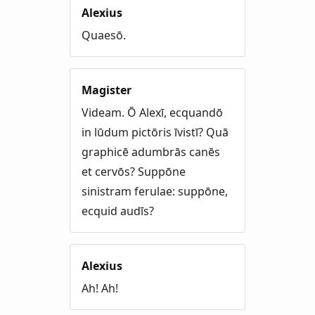
Alexius
Quaesō.
Magister
Videam. Ō Alexī, ecquandō
in lūdum pictōris īvistī? Quā
graphicē adumbrās canēs
et cervōs? Suppōne
sinistram ferulae: suppōne,
ecquid audīs?
Alexius
Ah! Ah!