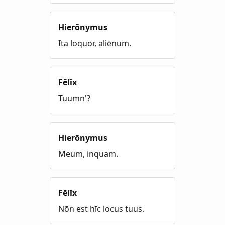
Hierōnymus
Ita loquor, aliēnum.
Fēlīx
Tuumn'?
Hierōnymus
Meum, inquam.
Fēlīx
Nōn est hīc locus tuus.