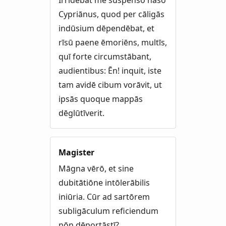
Irrīdēbat mē suspēnsō nāsō
Cypriānus, quod per cāligās
indūsium dēpendēbat, et
rīsū paene ēmoriēns, multīs,
quī forte circumstābant,
audientibus: Ēn! inquit, iste
tam avidē cibum vorāvit, ut
ipsās quoque mappās
dēglūtīverit.
Magister
Māgna vērō, et sine
dubitātiōne intōlerābilis
iniūria. Cūr ad sartōrem
subligāculum reficiendum
nōn dēportāstī?