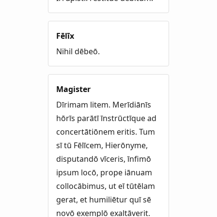
Fēlīx
Nihil dēbeō.
Magister
Dīrimam litem. Merīdiānīs
hōrīs parātī īnstrūctīque ad
concertātiōnem eritis. Tum
sī tū Fēlīcem, Hierōnyme,
disputandō vīceris, īnfimō
ipsum locō, prope iānuam
collocābimus, ut eī tūtēlam
gerat, et humiliētur quī sē
novō exemplō exaltāverit.