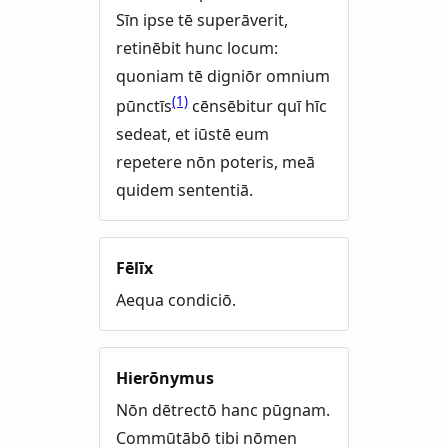
Sīn ipse tē superāverit,
retinēbit hunc locum:
quoniam tē digniōr omnium
(1)
pūnctīs
cēnsēbitur quī hīc
sedeat, et iūstē eum
repetere nōn poteris, meā
quidem sententiā.
Fēlīx
Aequa condiciō.
Hierōnymus
Nōn dētrectō hanc pūgnam.
Commūtābō tibi nōmen