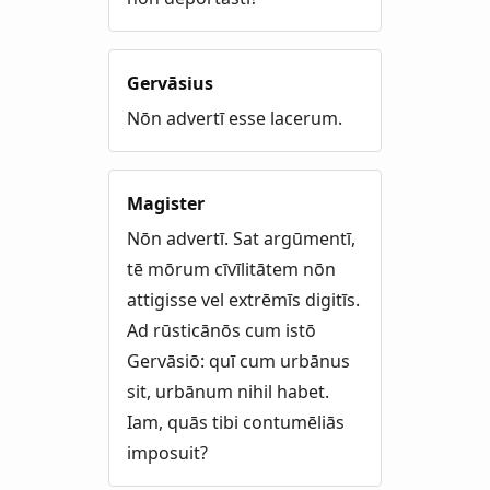
Gervāsius
Nōn advertī esse lacerum.
Magister
Nōn advertī. Sat argūmentī,
tē mōrum cīvīlitātem nōn
attigisse vel extrēmīs digitīs.
Ad rūsticānōs cum istō
Gervāsiō: quī cum urbānus
sit, urbānum nihil habet.
Iam, quās tibi contumēliās
imposuit?