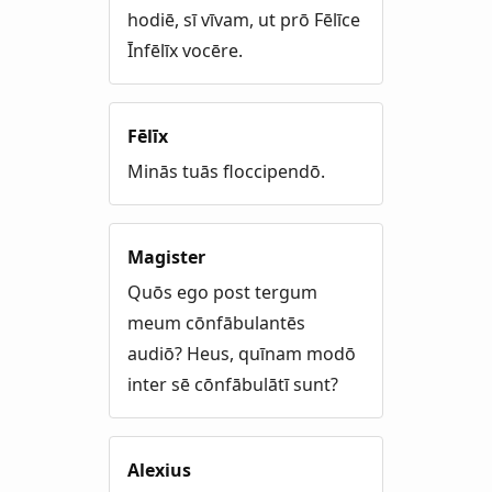
hodiē, sī vīvam, ut prō Fēlīce
Īnfēlīx vocēre.
Fēlīx
Minās tuās floccipendō.
Magister
Quōs ego post tergum
meum cōnfābulantēs
audiō? Heus, quīnam modō
inter sē cōnfābulātī sunt?
Alexius