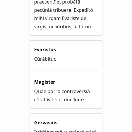
praesentī et probātā
pecūniā tribuere. Expedītō
mihi virgam Evariste dē
virgīs meliōribus, āctūtum.
Evaristus
Cūrābitur.
Magister
Quae porrō contrōversia
cōnflāvit hoc duellum?
Gervāsius