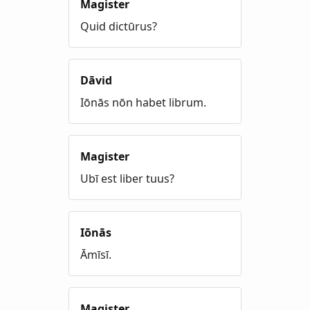
Magister
Quid dictūrus?
Dāvid
Iōnās nōn habet librum.
Magister
Ubī est liber tuus?
Iōnās
Āmīsī.
Magister