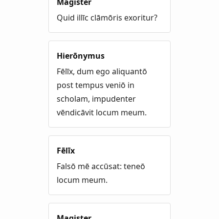
Magister
Quid illīc clāmōris exoritur?
Hierōnymus
Fēlīx, dum ego aliquantō
post tempus veniō in
scholam, impudenter
vēndicāvit locum meum.
Fēlīx
Falsō mē accūsat: teneō
locum meum.
Magister