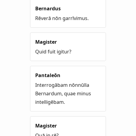
Bernardus
Rēverā nōn garrīvimus.
Magister
Quid fuit igitur?
Pantaleōn
Interrogābam nōnnūlla
Bernardum, quae minus
intelligēbam.
Magister
Quā in rē?