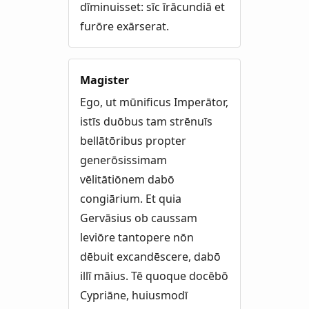
dīminuisset: sīc īrācundiā et
furōre exārserat.
Magister
Ego, ut mūnificus Imperātor,
istīs duōbus tam strēnuīs
bellātōribus propter
generōsissimam
vēlitātiōnem dabō
congiārium. Et quia
Gervāsius ob caussam
leviōre tantopere nōn
dēbuit excandēscere, dabō
illī māius. Tē quoque docēbō
Cypriāne, huiusmodī