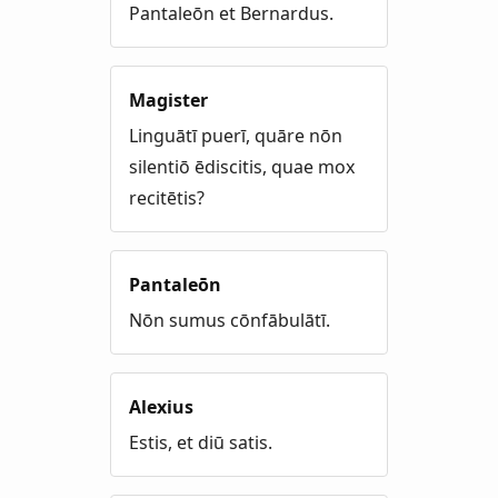
Pantaleōn et Bernardus.
Magister
Linguātī puerī, quāre nōn
silentiō ēdiscitis, quae mox
recitētis?
Pantaleōn
Nōn sumus cōnfābulātī.
Alexius
Estis, et diū satis.