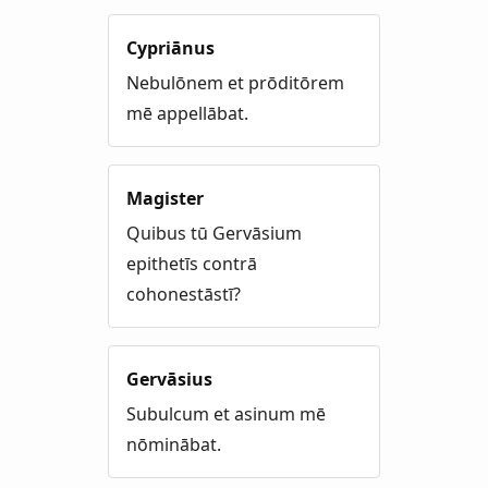
Cypriānus
Nebulōnem et prōditōrem
mē appellābat.
Magister
Quibus tū Gervāsium
epithetīs contrā
cohonestāstī?
Gervāsius
Subulcum et asinum mē
nōminābat.