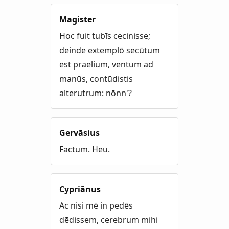
Magister
Hoc fuit tubīs cecinisse;
deinde extemplō secūtum
est praelium, ventum ad
manūs, contūdistis
alterutrum: nōnn'?
Gervāsius
Factum. Heu.
Cypriānus
Ac nisi mē in pedēs
dēdissem, cerebrum mihi