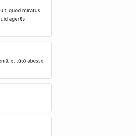
uit, quod mīrātus
quid agerēs
niā, et tūtō abesse