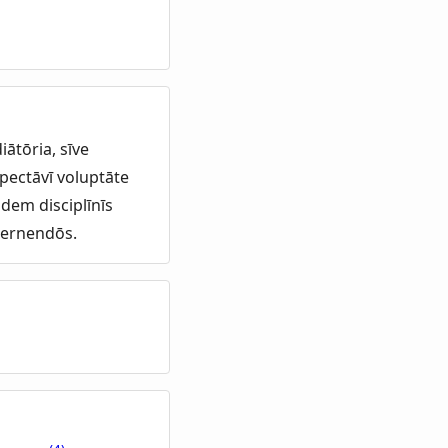
iātōria, sīve
spectāvī voluptāte
dem disciplīnīs
spernendōs.