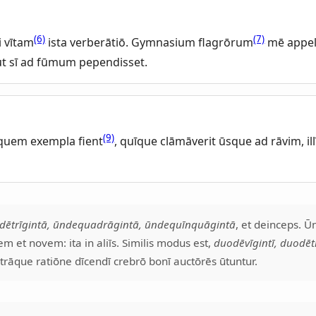
(6)
(7)
i vītam
ista verberātiō. Gymnasium flagrōrum
mē appell
 ut sī ad fūmum pependisset.
(9)
 quem exempla fient
, quīque clāmāverit ūsque ad rāvim, illī
dētrīgintā, ūndequadrāgintā, ūndequīnquāgintā
, et deinceps. Ū
 et novem: ita in aliīs. Similis modus est,
duodēvīgintī, duodētr
Utrāque ratiōne dīcendī crebrō bonī auctōrēs ūtuntur.