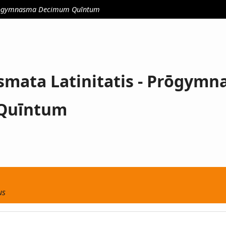
Prōgymnasma Decimum Quīntum
mata Latinitatis - Prōgym
Quīntum
us