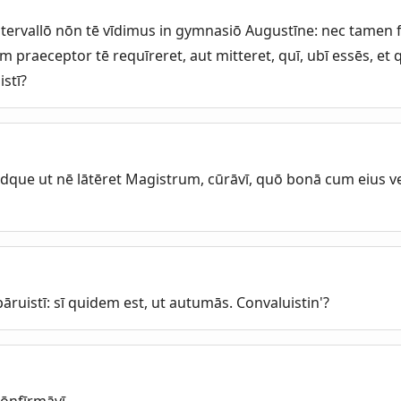
ervallō nōn tē vīdimus in gymnasiō Augustīne: nec tamen f
praeceptor tē requīreret, aut mitteret, quī, ubī essēs, et 
istī?
que ut nē lātēret Magistrum, cūrāvī, quō bonā cum eius ve
ruistī: sī quidem est, ut autumās. Convaluistin'?
ōnfīrmāvī.