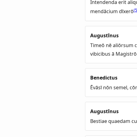
Intendenda erit aliq
(
mendācium dīxerō
Augustīnus
Timeō nē aliōrsum c
vibicibus ā Magistrō
Benedictus
Ēvāsī nōn semel, cōn
Augustīnus
Bestiae quaedam cum