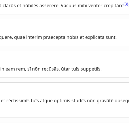
(3)
 clārōs et nōbilēs asserere. Vacuus mihi venter crepitāre
quere, quae interim praecepta nōbīs et explicāta sunt.
 in eam rem, sī nōn recūsās, ūtar tuīs suppetiīs.
 et rēctissimīs tuīs atque optimīs studiīs nōn gravātē obse