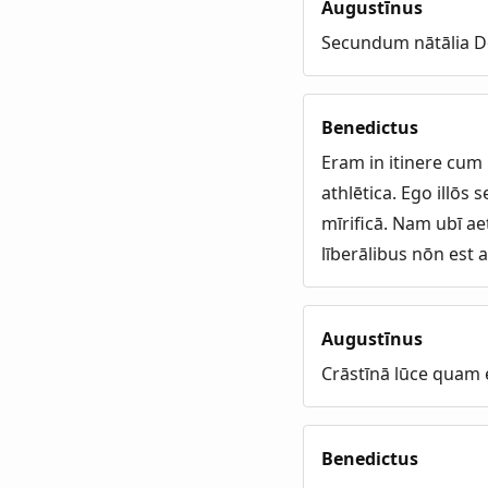
Augustīnus
Secundum nātālia Do
Benedictus
Eram in itinere cum 
athlētica. Ego illōs
mīrificā. Nam ubī a
līberālibus nōn est 
Augustīnus
Crāstīnā lūce quam
Benedictus