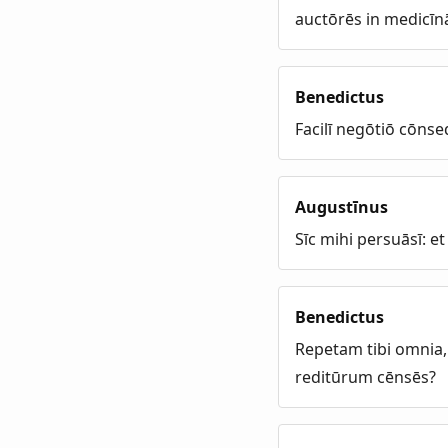
auctōrēs in medicīnā
Benedictus
Facilī negōtiō cōnse
Augustīnus
Sīc mihi persuāsī: et
Benedictus
Repetam tibi omnia,
reditūrum cēnsēs?