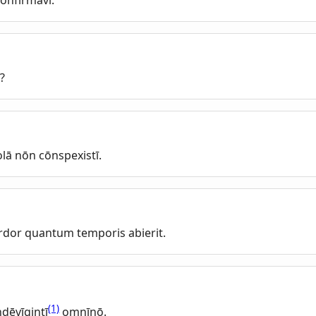
?
ā nōn cōnspexistī.
dor quantum temporis abierit.
(1)
dēvīgintī
omnīnō.