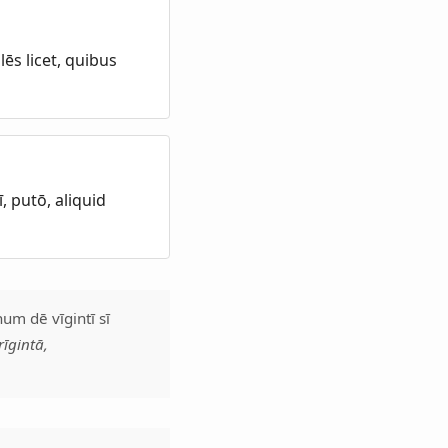
ēs licet, quibus
, putō, aliquid
num dē vīgintī sī
īgintā,