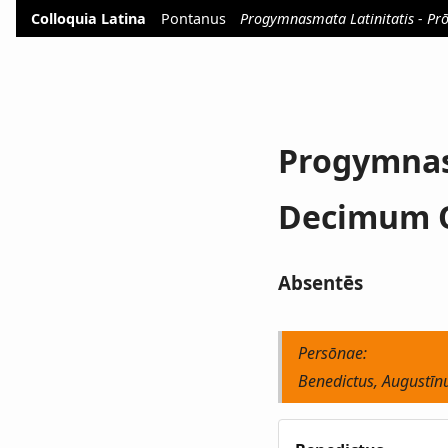
Colloquia Latina
Pontanus
Progymnasmata Latinitatis - 
Progymnas
Decimum 
Absentēs
Persōnae:
Benedictus, Augustīn