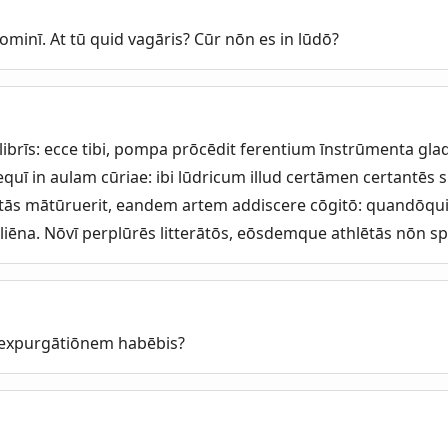
minī. At tū quid vagāris? Cūr nōn es in lūdō?
librīs: ecce tibi, pompa prōcēdit ferentium īnstrūmenta glad
 sequī in aulam cūriae: ibi lūdricum illud certāmen certantēs 
etās mātūruerit, eandem artem addiscere cōgitō: quandōqui
aliēna. Nōvī perplūrēs litterātōs, eōsdemque athlētās nōn 
 expurgātiōnem habēbis?