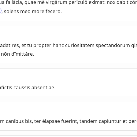
ua fallācia, quae mē virgārum perīculō eximat: nox dabit cō
5)
, solēns meō mōre fēcerō.
adat rēs, et tū propter hanc cūriōsitātem spectandōrum gl
 nōn dīmittāre.
fictīs caussīs absentiae.
 canibus bis, ter ēlapsae fuerint, tandem capiuntur et per