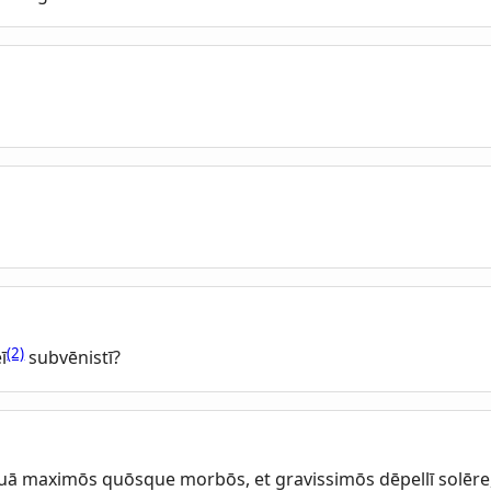
(2)
ī
subvēnistī?
quā maximōs quōsque morbōs, et gravissimōs dēpellī solēre