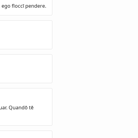
: ego floccī pendere.
quar. Quandō tē