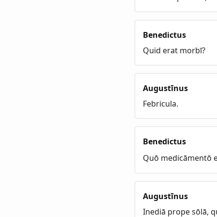
Benedictus
Quid erat morbī?
Augustīnus
Febricula.
Benedictus
Quō medicāmentō e
Augustīnus
Inediā prope sōlā, 