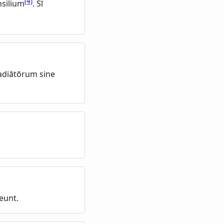
(4)
nsilium
. Sī
adiātōrum sine
eunt.