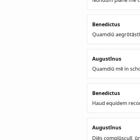
Benedictus
Quamdiū aegrōtāstī
Augustīnus
Quamdiū mē in schol
Benedictus
Haud equidem recor
Augustīnus
Diēs complūsculī, ūn