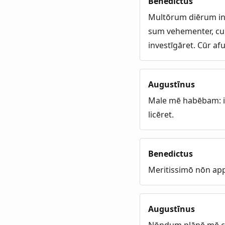
Benedictus
Multōrum diērum int
sum vehementer, cum 
investīgāret. Cūr afu
Augustīnus
Male mē habēbam: id
licēret.
Benedictus
Meritissimō nōn appā
Augustīnus
Nōndum plānē mē c