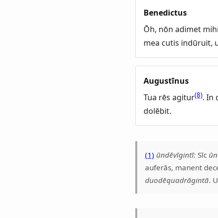
Benedictus
Ōh, nōn adimet mih
mea cutis indūruit,
Augustīnus
(8)
Tua rēs agitur
. In
dolēbit.
(1)
ūndēvīgintī:
Sīc
ūn
auferās, manent decem
duodēquadrāgintā
. 