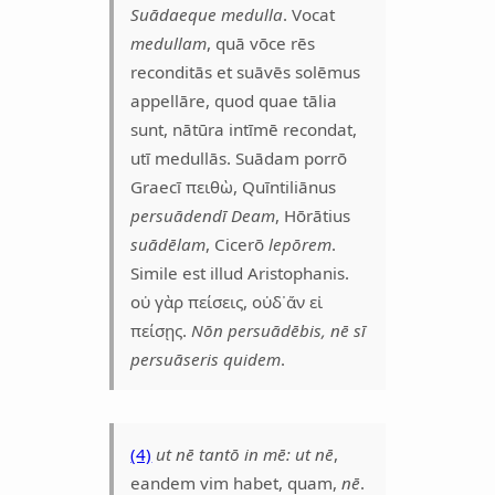
Suādaeque medulla
. Vocat
medullam
, quā vōce rēs
reconditās et suāvēs solēmus
appellāre, quod quae tālia
sunt, nātūra intīmē recondat,
utī medullās. Suādam porrō
Graecī πειθὼ, Quīntiliānus
persuādendī Deam
, Hōrātius
suādēlam
, Cicerō
lepōrem
.
Simile est illud Aristophanis.
οὐ γὰρ πείσεις, οὐδ᾽ἄν εἰ
πείσῃς.
Nōn persuādēbis, nē sī
persuāseris quidem
.
(4)
ut nē tantō in mē:
ut nē
,
eandem vim habet, quam,
nē
.