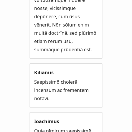
nōsse, vicissimque
dēpōnere, cum ūsus
vēnerit. Nōn sōlum enim
multā doctrīnā, sed plūrimō
etiam rērum ūsū,
summāque prūdentiā est.
Kīliānus
Saepissimō cholerā
incēnsum ac frementem
notāvī.
Ioachimus
Quia nīmirum saepissimē