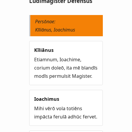
Lūdimagister Dēfēnsus
Persōnae:
Kīliānus, Ioachimus
Kīliānus
Etiamnum, Ioachime,
corium doleō, ita mē blandīs
modīs permulsit Magister.
Ioachimus
Mihi vērō vola totiēns
impācta ferulā adhūc fervet.