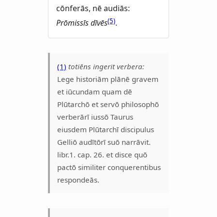
cōnferās, nē audiās:
(5)
Prōmissīs dīvēs
.
(1)
totiēns ingerit verbera:
Lege historiām plānē gravem
et iūcundam quam dē
Plūtarchō et servō philosophō
verberārī iussō Taurus
eiusdem Plūtarchī discipulus
Gelliō audītōrī suō narrāvit.
libr.1. cap. 26. et disce quō
pactō similiter conquerentibus
respondeās.