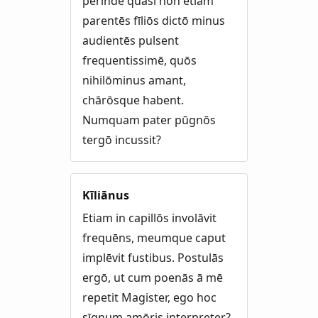
perinde quasi nōn etiam
parentēs fīliōs dictō minus
audientēs pulsent
frequentissimē, quōs
nihilōminus amant,
chārōsque habent.
Numquam pater pūgnōs
tergō incussit?
Kīliānus
Etiam in capillōs involāvit
frequēns, meumque caput
implēvit fustibus. Postulās
ergō, ut cum poenās ā mē
repetit Magister, ego hoc
sīgnum amōris interpreter?