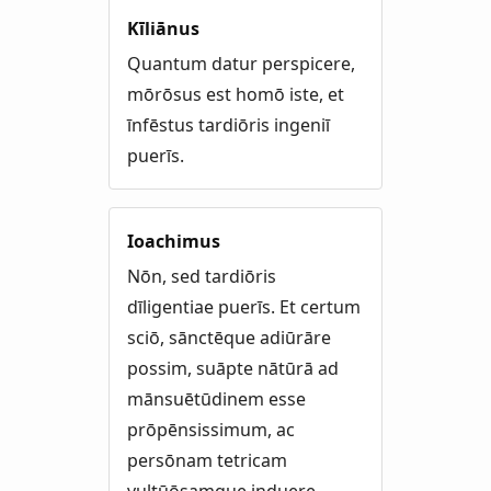
Kīliānus
Quantum datur perspicere,
mōrōsus est homō iste, et
īnfēstus tardiōris ingeniī
puerīs.
Ioachimus
Nōn, sed tardiōris
dīligentiae puerīs. Et certum
sciō, sānctēque adiūrāre
possim, suāpte nātūrā ad
mānsuētūdinem esse
prōpēnsissimum, ac
persōnam tetricam
vultūōsamque induere