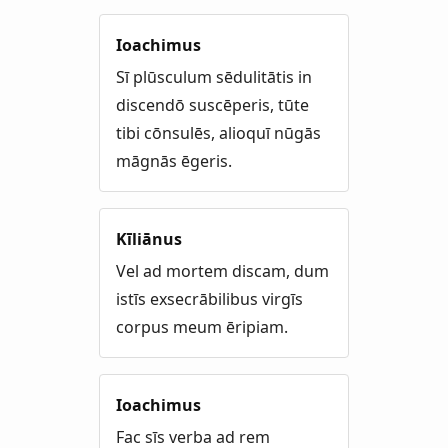
Ioachimus
Sī plūsculum sēdulitātis in
discendō suscēperis, tūte
tibi cōnsulēs, alioquī nūgās
māgnās ēgeris.
Kīliānus
Vel ad mortem discam, dum
istīs exsecrābilibus virgīs
corpus meum ēripiam.
Ioachimus
Fac sīs verba ad rem