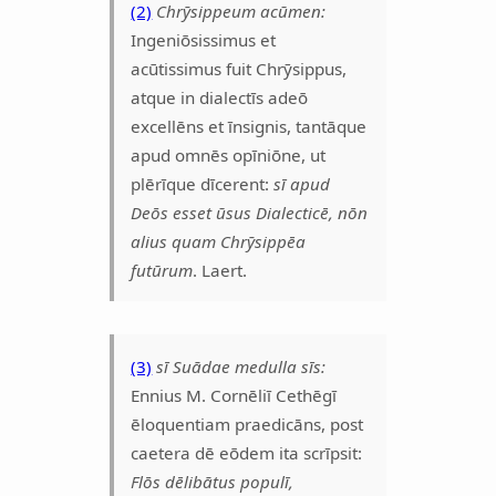
(2)
Chrӯsippeum acūmen:
Ingeniōsissimus et
acūtissimus fuit Chrӯsippus,
atque in dialectīs adeō
excellēns et īnsignis, tantāque
apud omnēs opīniōne, ut
plērīque dīcerent:
sī apud
Deōs esset ūsus Dialecticē, nōn
alius quam Chrӯsippēa
futūrum
. Laert.
(3)
sī Suādae medulla sīs:
Ennius M. Cornēliī Cethēgī
ēloquentiam praedicāns, post
caetera dē eōdem ita scrīpsit:
Flōs dēlibātus populī,