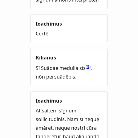
Ioachimus
Certē.
Kīliānus
(3)
Sī Suādae medulla sīs
,
nōn persuādēbis.
Ioachimus
At saltem sīgnum
sollicitūdinis. Nam sī neque
amāret, neque nostrī cūra
tangerētur, haud aliquandō