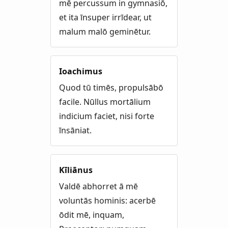
mē percussum in gymnasiō,
et ita īnsuper irrīdear, ut
malum malō geminētur.
Ioachimus
Quod tū timēs, propulsābō
facile. Nūllus mortālium
indicium faciet, nisi forte
īnsāniat.
Kīliānus
Valdē abhorret ā mē
voluntās hominis: acerbē
ōdit mē, inquam,