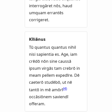
interrogāret nōs, haud
umquam errantēs
corrigeret.
Kīliānus
Tū quantus quantus nihil
nisi sapientia es. Age, iam
crēdō nōn sine caussā
ipsum virgās tam crebrō in
meam pellem expedīre. Dē
caeterō studēbō, ut nē
(4)
tantō in mē amōrī
occāsiōnem saviendī
offeram.