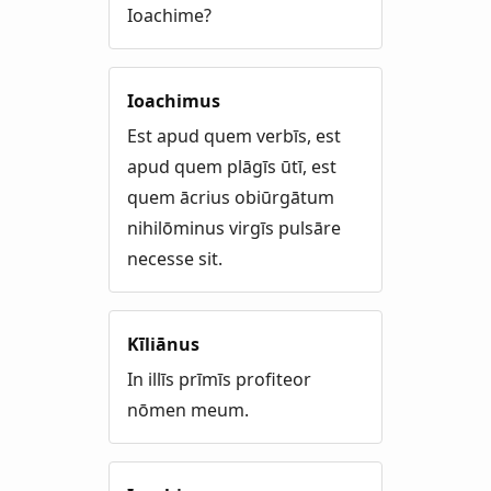
Ioachime?
Ioachimus
Est apud quem verbīs, est
apud quem plāgīs ūtī, est
quem ācrius obiūrgātum
nihilōminus virgīs pulsāre
necesse sit.
Kīliānus
In illīs prīmīs profiteor
nōmen meum.