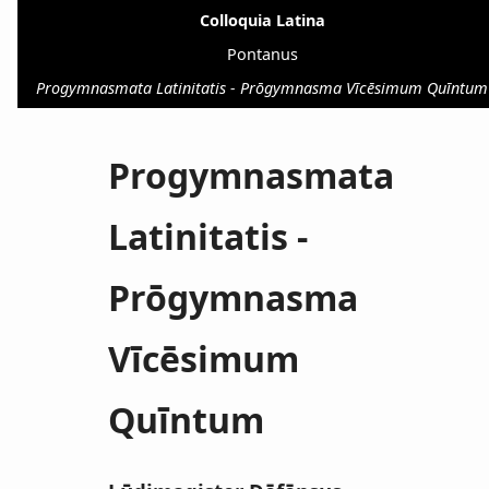
Colloquia Latina
Pontanus
Progymnasmata Latinitatis - Prōgymnasma Vīcēsimum Quīntum
Progymnasmata
Latinitatis -
Prōgymnasma
Vīcēsimum
Quīntum