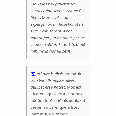
Cic.
Fidēs tua patiētur, ut
socrus adolēscentis rea nē fīat.
Plaut. Mercat.
At ego
expūrgātiōnem habēbō, ut nē
succurrat.
Terent. Andr.
Sī
poterit fierī, ut nē pater per mē
stetisse crēdat.
Eunuchō.
Ut nē
impūne in nōs illūseris
.
(5)
prōmissīs dīvēs:
Versiculus
est Ovid.
Prōmissīs dīvēs
quīlibet esse potest
. Mōs est
Cicerōnī, quōs ex auctōribus
addūcit locōs, prīmīs duntaxat
verbīs indicāre, quem licet
īmitēmur, ubī tamen