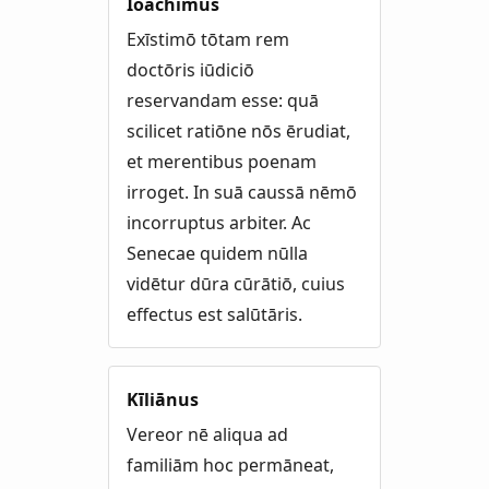
Ioachimus
Exīstimō tōtam rem
doctōris iūdiciō
reservandam esse: quā
scilicet ratiōne nōs ērudiat,
et merentibus poenam
irroget. In suā caussā nēmō
incorruptus arbiter. Ac
Senecae quidem nūlla
vidētur dūra cūrātiō, cuius
effectus est salūtāris.
Kīliānus
Vereor nē aliqua ad
familiām hoc permāneat,