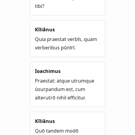
tibi?
Kīliānus
Quia praestat verbīs, quam
verberibus pūnīrī.
Ioachimus
Praestat: atque utrumque
ūsurpandum est, cum
alterutrō nihil efficitur.
Kīliānus
Quō tandem modō