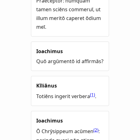
Praeceptor: numquam
tamen sciēns commeruī, ut
illum meritō caperet ōdium
meī.
Ioachimus
Quō argūmentō id affirmās?
Kīliānus
(1)
Totiēns ingerit verbera
.
Ioachimus
(2)
Ō Chrӯsippeum acūmen
: