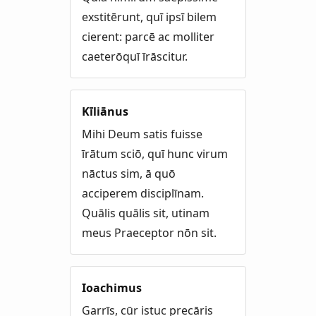
exstitērunt, quī ipsī bilem
cierent: parcē ac molliter
caeterōquī īrāscitur.
Kīliānus
Mihi Deum satis fuisse
īrātum sciō, quī hunc virum
nāctus sim, ā quō
acciperem disciplīnam.
Quālis quālis sit, utinam
meus Praeceptor nōn sit.
Ioachimus
Garrīs, cūr istuc precāris