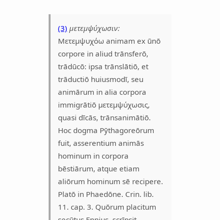
(3)
μετεμψύχωσιν:
Μετεμψυχόω animam ex ūnō
corpore in aliud trānsferō,
trādūcō: ipsa trānslātiō, et
trāductiō huiusmodī, seu
animārum in alia corpora
immigrātiō μετεμψύχωσις,
quasi dīcās, trānsanimātiō.
Hoc dogma Pӯthagoreōrum
fuit, asserentium animās
hominum in corpora
bēstiārum, atque etiam
aliōrum hominum sē recipere.
Platō in Phaedōne. Crin. lib.
11. cap. 3. Quōrum placitum
secūtus Ennius, scrīpsit