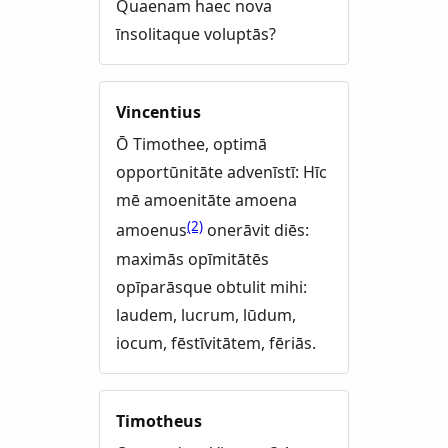
Quaenam haec nova
īnsolitaque voluptās?
Vincentius
Ō Timothee, optimā
opportūnitāte advenīstī: Hīc
mē amoenitāte amoena
(2)
amoenus
onerāvit diēs:
maximās opīmitātēs
opīparāsque obtulit mihi:
laudem, lucrum, lūdum,
iocum, fēstīvitātem, fēriās.
Timotheus