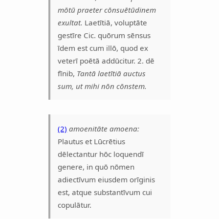
mōtū praeter cōnsuētūdinem
exultat.
Laetītiā, voluptāte
gestīre Cic. quōrum sēnsus
īdem est cum illō, quod ex
veterī poētā addūcitur. 2. dē
fīnib,
Tantā laetītiā auctus
sum, ut mihi nōn cōnstem.
(2)
amoenitāte amoena:
Plautus et Lūcrētius
dēlectantur hōc loquendī
genere, in quō nōmen
adiectīvum eiusdem orīginis
est, atque substantīvum cui
copulātur.