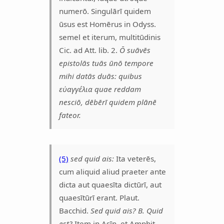
numerō. Singulārī quidem
ūsus est Homērus in Odyss.
semel et iterum, multitūdinis
Cic. ad Att. lib. 2.
Ō suāvēs
epistolās tuās ūnō tempore
mihi datās duās: quibus
εὐαγγέλια quae reddam
nesciō, dēbērī quidem plānē
fateor.
(5)
sed quid ais:
Ita veterēs,
cum aliquid aliud praeter ante
dicta aut quaesīta dictūrī, aut
quaesītūrī erant. Plaut.
Bacchid.
Sed quid ais? B. Quid
est?
Item in Asīn. et Amphit.