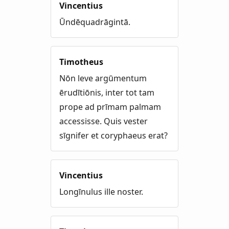
Vincentius
Ūndēquadrāgintā.
Timotheus
Nōn leve argūmentum
ērudītiōnis, inter tot tam
prope ad prīmam palmam
accessisse. Quis vester
sīgnifer et coryphaeus erat?
Vincentius
Longīnulus ille noster.