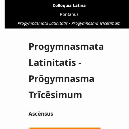
Colloquia Latina
Pontanus
Progymnasmata Latinitatis - Prōgymnasma Trīcēsimum
Progymnasmata
Latinitatis -
Prōgymnasma
Trīcēsimum
Ascēnsus