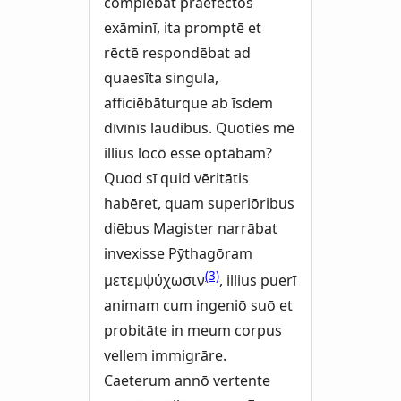
complēbat praefectōs
exāminī, ita promptē et
rēctē respondēbat ad
quaesīta singula,
afficiēbāturque ab īsdem
dīvīnīs laudibus. Quotiēs mē
illius locō esse optābam?
Quod sī quid vēritātis
habēret, quam superiōribus
diēbus Magister narrābat
invexisse Pӯthagōram
(3)
μετεμψύχωσιν
, illius puerī
animam cum ingeniō suō et
probitāte in meum corpus
vellem immigrāre.
Caeterum annō vertente