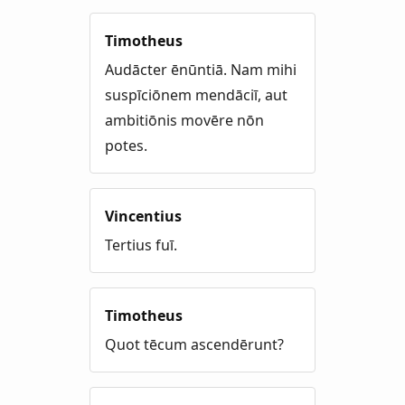
Timotheus
Audācter ēnūntiā. Nam mihi
suspīciōnem mendāciī, aut
ambitiōnis movēre nōn
potes.
Vincentius
Tertius fuī.
Timotheus
Quot tēcum ascendērunt?