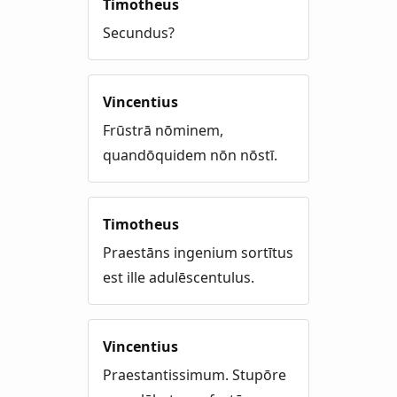
Timotheus
Secundus?
Vincentius
Frūstrā nōminem,
quandōquidem nōn nōstī.
Timotheus
Praestāns ingenium sortītus
est ille adulēscentulus.
Vincentius
Praestantissimum. Stupōre