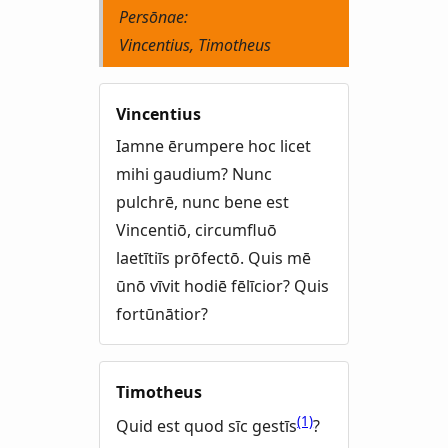
Persōnae:
Vincentius, Timotheus
Vincentius
Iamne ērumpere hoc licet
mihi gaudium? Nunc
pulchrē, nunc bene est
Vincentiō, circumfluō
laetītiīs prōfectō. Quis mē
ūnō vīvit hodiē fēlīcior? Quis
fortūnātior?
Timotheus
(1)
Quid est quod sīc gestīs
?