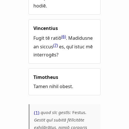
hodiē.
Vincentius
(6)
Fugit tē ratiō
. Madidusne
(7)
an siccus
es, quī istuc mē
interrogēs?
Timotheus
Tamen nihil obest.
(1)
quod sīc gestīs:
Festus.
Gestit quī subitā fēlīcitāte
exhilārātus, nimiō corporis