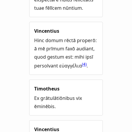
tuae fēlīcem nūntium.
Vincentius
Hinc domum rēctā properō:
ā mē prīmum faxō audiant,
quod gestum est: mihi ipsī
(4)
persolvant εὐαγγέλια
.
Timotheus
Ex grātulātiōnibus vix
ēminēbis.
Vincentius