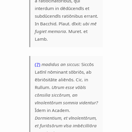
ā ratiōcinātōribus, quī
interdum in dēdūcendīs et
subdūcendīs ratiōnibus errant.
In Bacchid. Plaut. dīxit:
ubi mē
fugiet memoria
. Muret. et
Lamb.
(7)
madidus an siccus:
Siccōs
Latīnī nōminant sōbriōs, ab
ēbriōsitāte aliēnōs. Cic. in
Rullum.
Utrum esse vōbīs
cōnsilia siccōrum, an
vīnolentōrum somnia videntur?
Īdem in Academ.
Dormientium, et vīnolentōrum,
et furiōsōrum vīsa imbēcilliōra