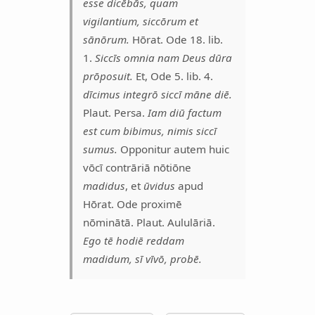
esse dicēbās, quam
vigilantium, siccōrum et
sānōrum.
Hōrat. Ode 18. lib.
1.
Siccīs omnia nam Deus dūra
prōposuit.
Et, Ode 5. lib. 4.
dīcimus integrō siccī māne diē.
Plaut. Persa.
Iam diū factum
est cum bibimus, nimis siccī
sumus.
Opponitur autem huic
vōcī contrāriā nōtiōne
madidus
, et
ūvidus
apud
Hōrat. Ode proximē
nōminātā. Plaut. Aululāriā.
Ego tē hodiē reddam
madidum, sī vīvō, probē.