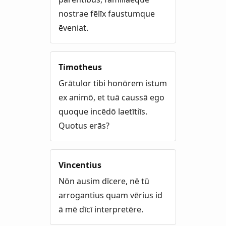
nostrae fēlīx faustumque
ēveniat.
Timotheus
Grātulor tibi honōrem istum
ex animō, et tuā caussā ego
quoque incēdō laetītiīs.
Quotus erās?
Vincentius
Nōn ausim dīcere, nē tū
arrogantius quam vērius id
ā mē dīcī interpretēre.