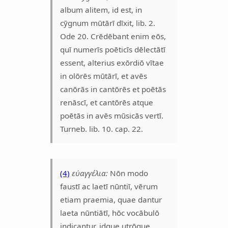
album alitem, id est, in
cӯgnum mūtārī dīxit, lib. 2.
Ode 20. Crēdēbant enim eōs,
quī numerīs poēticīs dēlectātī
essent, alterius exōrdiō vītae
in olōrēs mūtārī, et avēs
canōrās in cantōrēs et poētās
renāscī, et cantōrēs atque
poētās in avēs mūsicās vertī.
Turneb. lib. 10. cap. 22.
(4)
εὐαγγέλια:
Nōn modo
faustī ac laetī nūntiī, vērum
etiam praemia, quae dantur
laeta nūntiātī, hōc vocābulō
indicantur, idque utrōque