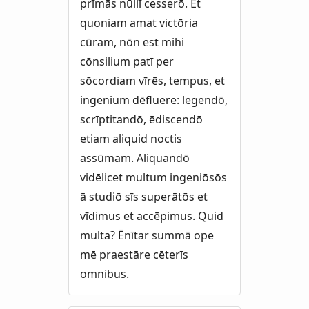
prīmās nūllī cesserō. Et
quoniam amat victōria
cūram, nōn est mihi
cōnsilium patī per
sōcordiam vīrēs, tempus, et
ingenium dēfluere: legendō,
scrīptitandō, ēdiscendō
etiam aliquid noctis
assūmam. Aliquandō
vidēlicet multum ingeniōsōs
ā studiō sīs superātōs et
vīdimus et accēpimus. Quid
multa? Ēnītar summā ope
mē praestāre cēterīs
omnibus.