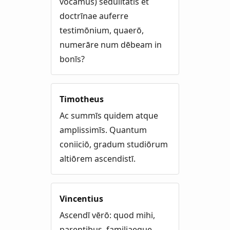
vocāmus) sēdulitātis et
doctrīnae auferre
testimōnium, quaerō,
numerāre num dēbeam in
bonīs?
Timotheus
Ac summīs quidem atque
amplissimīs. Quantum
coniiciō, gradum studiōrum
altiōrem ascendistī.
Vincentius
Ascendī vērō: quod mihi,
parentibus, familiaeque