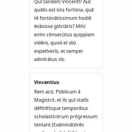
Quī tandem Vincentī? Aut
quālis est ista fortūna, quā
tē fortūnātissimum hodiē
ēvāsisse glōriāris? Mihi
enim cōnsecūtus quippiam
vidēre, quod et diū
expetīverīs, et semper
admīrātus sīs.
Vincentius
Rem acū. Pūblicum ā
Magistrō, et iīs quī statīs
dēfīnītīsque temporibus
scholasticōrum prōgressum
tentant (Exāminātōrēs