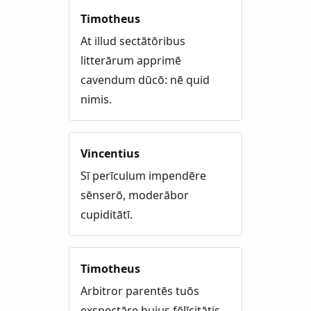
Timotheus
At illud sectātōribus
litterārum apprimē
cavendum dūcō: nē quid
nimis.
Vincentius
Sī perīculum impendēre
sēnserō, moderābor
cupiditātī.
Timotheus
Arbitror parentēs tuōs
exspectāre huius fēlīcitātis