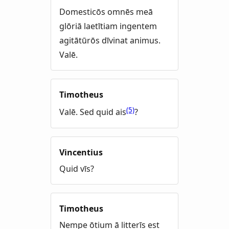
Domesticōs omnēs meā
glōriā laetītiam ingentem
agitātūrōs dīvinat animus.
Valē.
Timotheus
(5)
Valē. Sed quid ais
?
Vincentius
Quid vīs?
Timotheus
Nempe ōtium ā litterīs est