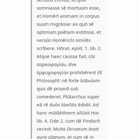
somniasse sē mortuum esse,
et Homērī animam in corpus
suum migrāsse: ex quō sē
optimum poētam extitisse, et
versūs Homēricīs similēs
scrībere. Hōrat. epist. 1. lib. 2.
Atque haec caussa fuit, cūr
σαρκοφαγίαν, sīve
ἐμφυχοφαγίαν prohibērent illī
Philosophī: nē forte būbulam
quis dē proavō suō
comederet. Plūtarchus super
eā rē duōs libellōs ēdidit. Ad
hanc mūtātiōnem allūsit Hor.
lib. 4. Ode 2. cum dē Pindarō
cecinit:
Multa Dircaeum levat
aura cӯgnum
, et cum sē in