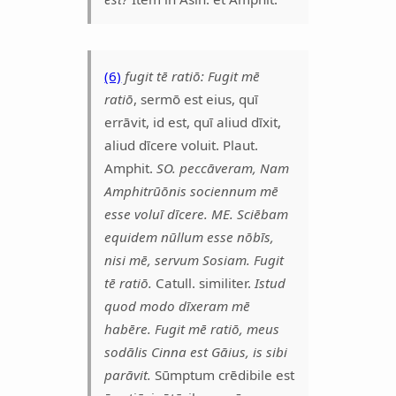
(6)
fugit tē ratiō:
Fugit mē
ratiō
, sermō est eius, quī
errāvit, id est, quī aliud dīxit,
aliud dīcere voluit. Plaut.
Amphit.
SO. peccāveram, Nam
Amphitrūōnis sociennum mē
esse voluī dīcere. ME. Sciēbam
equidem nūllum esse nōbīs,
nisi mē, servum Sosiam. Fugit
tē ratiō.
Catull. similiter.
Istud
quod modo dīxeram mē
habēre. Fugit mē ratiō, meus
sodālis Cinna est Gāius, is sibi
parāvit.
Sūmptum crēdibile est