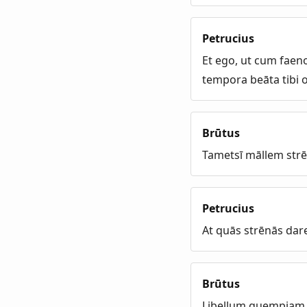
Petrucius
Et ego, ut cum faeno
tempora beāta tibi 
Brūtus
Tametsī māllem str
Petrucius
At quās strēnās dare
Brūtus
Libellum quempiam d