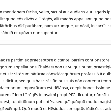
entiōnem fēcistī, velim, sīcubi aut audierīs aut lēgēris ip
lit: quod eōs dīvōs aliī rēgēs, aliī magōs appellant, quod po
giātōribus dīcī putābam, nam utrumque, ut nōstī, in sacrīs 
vocābulō ἐπιφάνια nuncupentur.
āc rē partim ex praeceptōre dictante, partim contiōnātōre
gōrum appellātiōne Chaldaeī nōn ut vulgus putat, praestigi
t et sēcrētōrum nātūrae cōnsciōs; quōrum professiō ā qu
lis dīcitur, sed quia haec rēs fīnibus suīs nōn contenta tem
aemonum impostūram est dēlāpsa, coepit honestissimae 
utem iīdem hī rēgēs in psalmī prophētīā dīcuntur, nōn sīc e
oc est, tot ditiōnum potientēs; sed quī quōquō modo magi
gī exēmptī. Quō modō et Hēsiodus corruptōs iūdicēs et ad