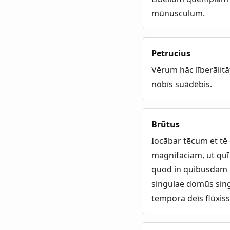
mūnusculum.
Petrucius
Vērum hāc līberālit
nōbīs suādēbis.
Brūtus
Iocābar tēcum et tē
magnifaciam, ut quī 
quod in quibusdam C
singulae domūs sing
tempora deīs flūxis