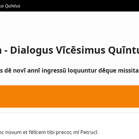
us Quīntus
 - Dialogus Vīcēsimus Quīnt
s dē novī annī ingressū loquuntur dēque missitan
novum et fēlīcem tibi precor, mī Petrucī.