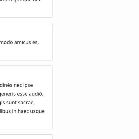
 modo amīcus es,
dinēs nec ipse
generis esse audiō,
is sunt sacrae,
libus in haec usque