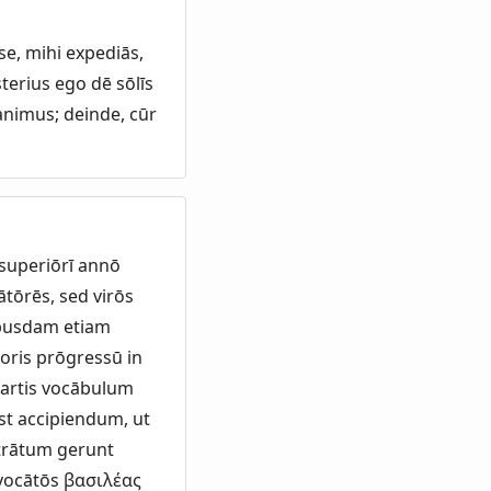
se, mihi expediās,
sterius ego dē sōlīs
canimus; deinde, cūr
 superiōrī annō
ātōrēs, sed virōs
ibusdam etiam
poris prōgressū in
artis vocābulum
st accipiendum, ut
strātum gerunt
vocātōs βασιλέας