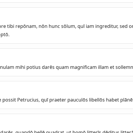
re tibi repōnam, nōn hunc sōlum, quī iam ingreditur, sed o
optō.
ēnulam mihi potius darēs quam magnificam illam et solle
 possit Petrucius, quī praeter pauculōs libellōs habet plānē 
arēs, quandō bellē quadrat, ut homō litterīs dēditus litte