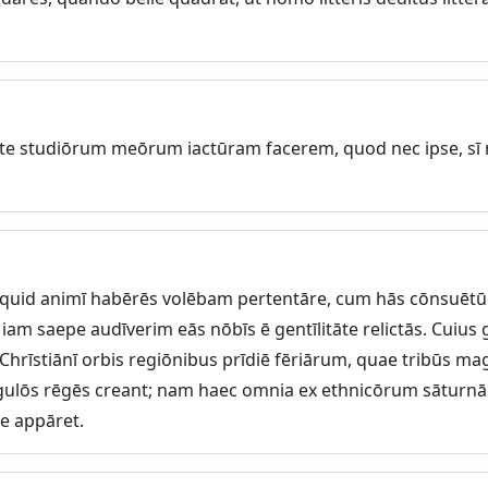
āte studiōrum meōrum iactūram facerem, quod nec ipse, sī
 quid animī habērēs volēbam pertentāre, cum hās cōnsuētū
iam saepe audīverim eās nōbīs ē gentīlitāte relictās. Cuius 
hrīstiānī orbis regiōnibus prīdiē fēriārum, quae tribūs mag
ulōs rēgēs creant; nam haec omnia ex ethnicōrum sāturnā
se appāret.