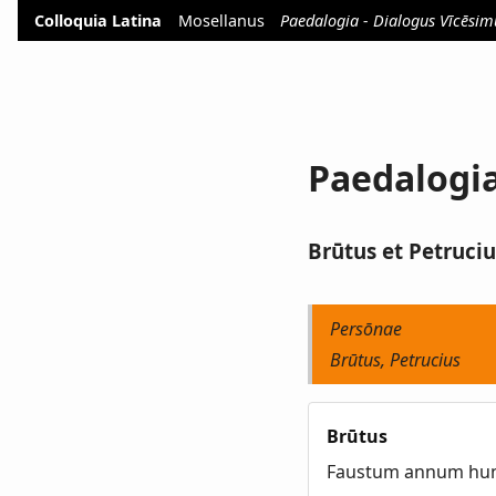
Colloquia Latina
Mosellanus
Paedalogia - Dialogus Vīcēsim
Paedalogia
Brūtus et Petruciu
Persōnae
Brūtus, Petrucius
Brūtus
Faustum annum hunc 