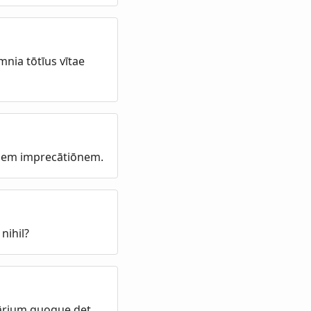
mnia tōtīus vītae
mnem imprecātiōnem.
nihil?
rārium quoque det