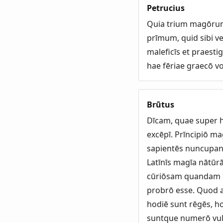
Petrucius
Quia trium magōrum m
prīmum, quid sibi ve
maleficīs et praesti
hae fēriae graecō 
Brūtus
Dīcam, quae super h
excēpī. Prīncipiō ma
sapientēs nuncupan
Latīnīs magīa nātūrā
cūriōsam quandam d
probrō esse. Quod a
hodiē sunt rēgēs, h
suntque numerō vul