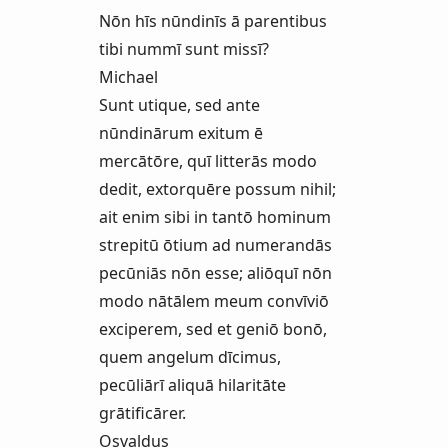
Nōn hīs nūndinīs ā parentibus
tibi nummī sunt missī?
Michael
Sunt utique, sed ante
nūndinārum exitum ē
mercātōre, quī litterās modo
dedit, extorquēre possum nihil;
ait enim sibi in tantō hominum
strepitū ōtium ad numerandās
pecūniās nōn esse; aliōquī nōn
modo nātālem meum convīviō
exciperem, sed et geniō bonō,
quem angelum dīcimus,
pecūliārī aliquā hilaritāte
grātificārer.
Osvaldus