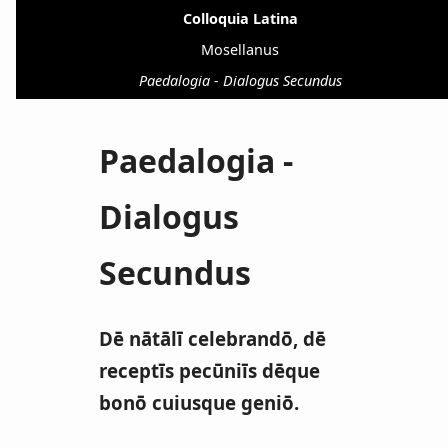
Colloquia Latina
Mosellanus
Paedalogia - Dialogus Secundus
Paedalogia -
Dialogus
Secundus
Dē nātālī celebrandō, dē
receptīs pecūniīs dēque
bonō cuiusque geniō.