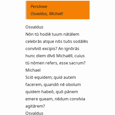
Persōnae
Osvaldus, Michaēl
Osvaldus
Nōn tū hodiē tuum nātālem
celebrās atque nōs tuōs sodālēs
convīviō excipis? An ignōrās
hunc diem dīvō Michaēlī, cuius
tū nōmen refers, esse sacrum?
Michael
Sciō equidem; quid autem
facerem, quandō nē obolum
quidem habeō, quō pānem
emere queam, nēdum convīvia
agitārem?
Osvaldus