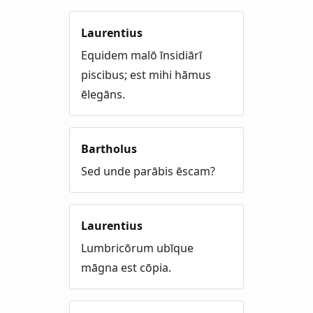
Laurentius
Equidem malō īnsidiārī
piscibus; est mihi hāmus
ēlegāns.
Bartholus
Sed unde parābis ēscam?
Laurentius
Lumbricōrum ubīque
māgna est cōpia.