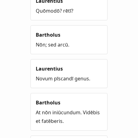
Laurentius
Quōmodō? rētī?
Bartholus
Nōn; sed arcū.
Laurentius
Novum pīscandī genus.
Bartholus
At nōn iniūcundum. Vidēbis
et fatēberis.