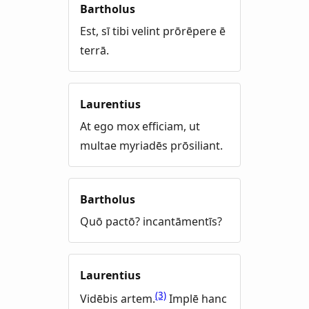
Bartholus
Est, sī tibi velint prōrēpere ē
terrā.
Laurentius
At ego mox efficiam, ut
multae myriadēs prōsiliant.
Bartholus
Quō pactō? incantāmentīs?
Laurentius
(3)
Vidēbis artem.
Implē hanc