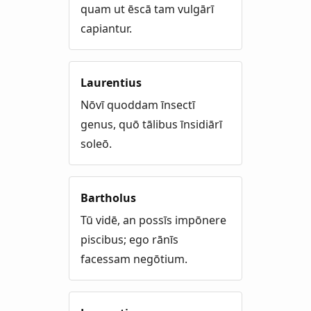
quam ut ēscā tam vulgārī
capiantur.
Laurentius
Nōvī quoddam īnsectī
genus, quō tālibus īnsidiārī
soleō.
Bartholus
Tū vidē, an possīs impōnere
piscibus; ego rānīs
facessam negōtium.