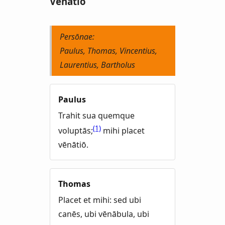
Vēnātiō
Persōnae:
Paulus, Thomas, Vincentius,
Laurentius, Bartholus
Paulus
Trahit sua quemque
(1)
voluptās;
mihi placet
vēnātiō.
Thomas
Placet et mihi: sed ubi
canēs, ubi vēnābula, ubi