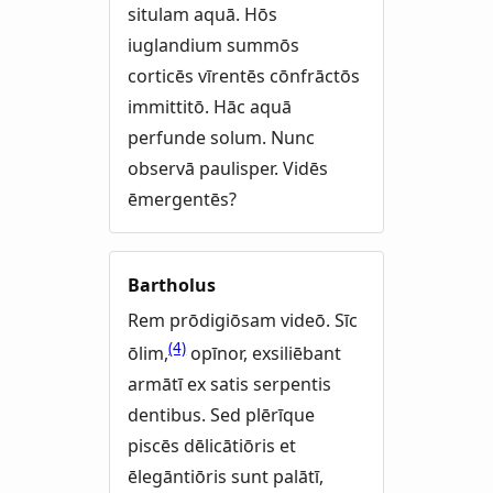
situlam aquā. Hōs
iuglandium summōs
corticēs vīrentēs cōnfrāctōs
immittitō. Hāc aquā
perfunde solum. Nunc
observā paulisper. Vidēs
ēmergentēs?
Bartholus
Rem prōdigiōsam videō. Sīc
(4)
ōlim,
opīnor, exsiliēbant
armātī ex satis serpentis
dentibus. Sed plērīque
piscēs dēlicātiōris et
ēlegāntiōris sunt palātī,