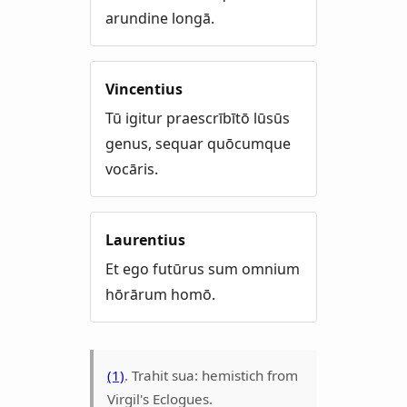
arundine longā.
Vincentius
Tū igitur praescrībītō lūsūs
genus, sequar quōcumque
vocāris.
Laurentius
Et ego futūrus sum omnium
hōrārum homō.
(1)
. Trahit sua: hemistich from
Virgil's Eclogues.