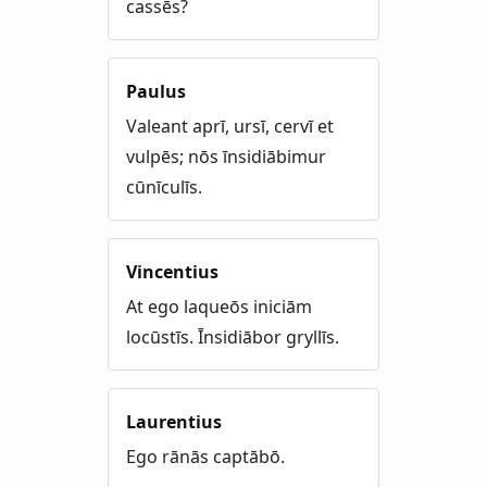
cassēs?
Paulus
Valeant aprī, ursī, cervī et
vulpēs; nōs īnsidiābimur
cūnīculīs.
Vincentius
At ego laqueōs iniciām
locūstīs. Īnsidiābor gryllīs.
Laurentius
Ego rānās captābō.