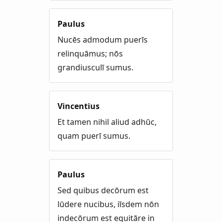
Paulus
Nucēs admodum puerīs
relinquāmus; nōs
grandiusculī sumus.
Vincentius
Et tamen nihil aliud adhūc,
quam puerī sumus.
Paulus
Sed quibus decōrum est
lūdere nucibus, iīsdem nōn
indecōrum est equitāre in