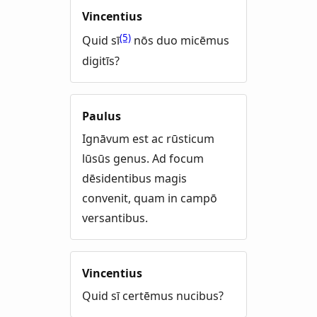
Vincentius
(5)
Quid sī
nōs duo micēmus
digitīs?
Paulus
Ignāvum est ac rūsticum
lūsūs genus. Ad focum
dēsidentibus magis
convenit, quam in campō
versantibus.
Vincentius
Quid sī certēmus nucibus?