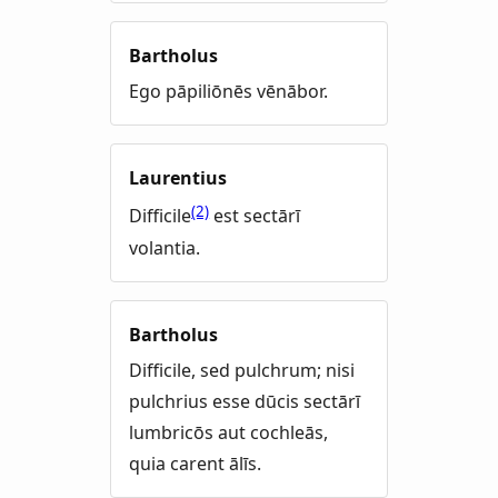
Bartholus
Ego pāpiliōnēs vēnābor.
Laurentius
(2)
Difficile
est sectārī
volantia.
Bartholus
Difficile, sed pulchrum; nisi
pulchrius esse dūcis sectārī
lumbricōs aut cochleās,
quia carent ālīs.