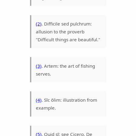
(2)
. Difficile sed pulchrum:
allusion to the proverb
"Difficult things are beautiful."
(3)
. Artem: the art of fishing
serves.
(4)
. Sīc ōlim: illustration from
example.
(5)
. Quid sī: see Cicero, De