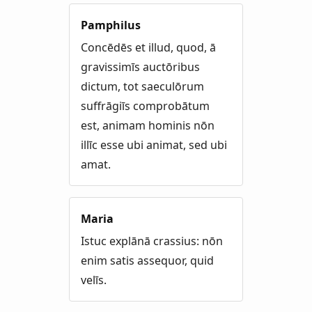
Pamphilus
Concēdēs et illud, quod, ā
gravissimīs auctōribus
dictum, tot saeculōrum
suffrāgiīs comprobātum
est, animam hominis nōn
illīc esse ubi animat, sed ubi
amat.
Maria
Istuc explānā crassius: nōn
enim satis assequor, quid
velīs.