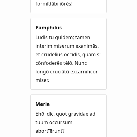
formīdābiliōrēs!
Pamphilus
Lūdis tū quidem; tamen
interim miserum exanimās,
et crūdēlius occīdis, quam sī
cōnfoderēs tēlō. Nunc
longō cruciātū excarnificor
miser.
Maria
Ehō, dīc, quot gravidae ad
tuum occursum
abortīērunt?