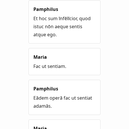
Pamphilus
Et hoc sum īnfēlīcior, quod
istuc nōn aeque sentis
atque ego.
Maria
Fac ut sentiam.
Pamphilus
Eādem operā fac ut sentiat
adamās.
Maria