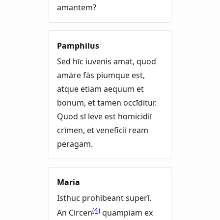
amantem?
Pamphilus
Sed hīc iuvenis amat, quod
amāre fās piumque est,
atque etiam aequum et
bonum, et tamen occīditur.
Quod sī leve est homicidiī
crīmen, et veneficiī ream
peragam.
Maria
Isthuc prohibeant superī.
(4)
An Circen
quampiam ex