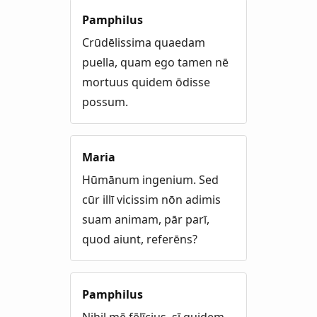
Pamphilus
Crūdēlissima quaedam
puella, quam ego tamen nē
mortuus quidem ōdisse
possum.
Maria
Hūmānum ingenium. Sed
cūr illī vicissim nōn adimis
suam animam, pār parī,
quod aiunt, referēns?
Pamphilus