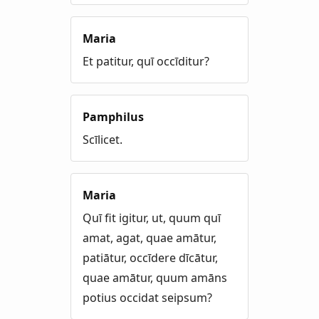
Maria
Et patitur, quī occīditur?
Pamphilus
Scīlicet.
Maria
Quī fit igitur, ut, quum quī
amat, agat, quae amātur,
patiātur, occīdere dīcātur,
quae amātur, quum amāns
potius occidat seipsum?