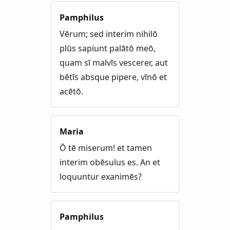
Pamphilus
Vērum; sed interim nihilō
plūs sapiunt palātō meō,
quam sī malvīs vescerer, aut
bētīs absque pipere, vīnō et
acētō.
Maria
Ō tē miserum! et tamen
interim obēsulus es. An et
loquuntur exanimēs?
Pamphilus