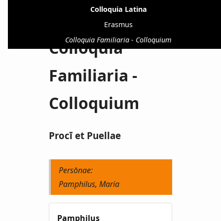
Colloquia Latina
Erasmus
Colloquia Familiaria - Colloquium
Colloquia
Familiaria -
Colloquium
Procī et Puellae
Persōnae:
Pamphilus, Maria
Pamphilus