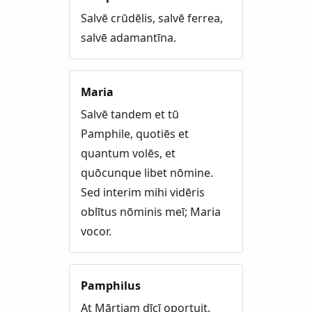
Salvē crūdēlis, salvē ferrea,
salvē adamantīna.
Maria
Salvē tandem et tū
Pamphile, quotiēs et
quantum volēs, et
quōcunque libet nōmine.
Sed interim mihi vidēris
oblītus nōminis meī; Maria
vocor.
Pamphilus
At Mārtiam dīcī oportuit.