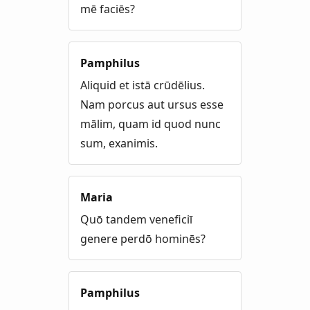
mē faciēs?
Pamphilus
Aliquid et istā crūdēlius.
Nam porcus aut ursus esse
mālim, quam id quod nunc
sum, exanimis.
Maria
Quō tandem veneficiī
genere perdō hominēs?
Pamphilus