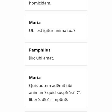
homicidam.
Maria
Ubi est igitur anima tua?
Pamphilus
Illīc ubi amat.
Maria
Quis autem adēmit tibi
animam? quid suspīrās? Dīc
līberē, dīcēs impūnē.