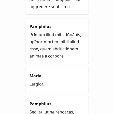
aggredere sophisma.
Pamphilus
Prīmum illud mihi dōnābis,
opīnor, mortem nihil aliud
esse, quam abdūctiōnem
animae ā corpore.
Maria
Largior.
Pamphilus
Sed ita, ut nē reposcās,