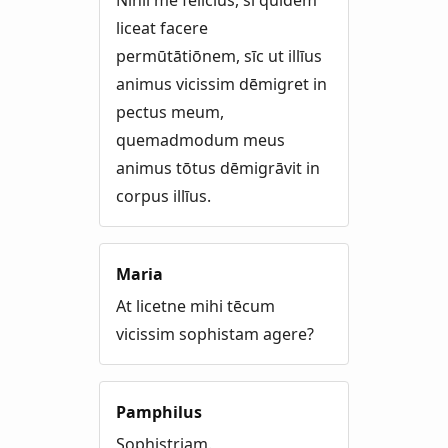
Nihil mē fēlīcius, sī quidem
liceat facere
permūtātiōnem, sīc ut illīus
animus vicissim dēmigret in
pectus meum,
quemadmodum meus
animus tōtus dēmigrāvit in
corpus illīus.
Maria
At licetne mihi tēcum
vicissim sophistam agere?
Pamphilus
Sophistriam.