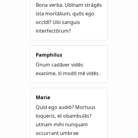
Bona verba. Ubīnam strāgēs
ista mortālium, quōs ego
occīdī? Ubi sanguis
interfectōrum?
Pamphilus
Ūnum cadāver vidēs
exanime, sī modō mē vidēs.
Maria
Quid ego audiō? Mortuus
loqueris, et obambulās?
utinam mihi nunquam
occurrant umbrae