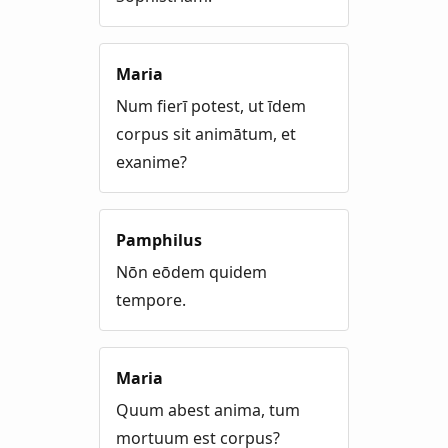
Maria
Num fierī potest, ut īdem
corpus sit animātum, et
exanime?
Pamphilus
Nōn eōdem quidem
tempore.
Maria
Quum abest anima, tum
mortuum est corpus?