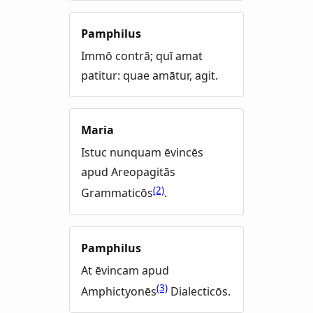
Pamphilus
Immō contrā; quī amat
patitur: quae amātur, agit.
Maria
Istuc nunquam ēvincēs
apud Areopagitās
(2)
Grammaticōs
.
Pamphilus
At ēvincam apud
(3)
Amphictyonēs
Dialecticōs.