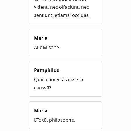
vident, nec olfaciunt, nec
sentiunt, etiamsī occīdās.
Maria
Audīvī sānē.
Pamphilus
Quid coniectās esse in
caussā?
Maria
Dīc tū, philosophe.