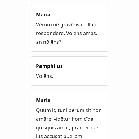
Maria
Vērum nē gravēris et illud
respondēre. Volēns amās,
an nōlēns?
Pamphilus
Volēns.
Maria
Quum igitur līberum sit nōn
amāre, vidētur homicīda,
quisquis amat; praeterque
iūs accūsat puellam.