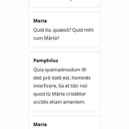
Maria
Quid ita, quaesō? Quid mihi
cum Mārte?
Pamphilus
Quia quemadmodum illī
deō prō lūdō est, hominēs
interficere, ita et tibi: nisi
quod tū Mārte crūdēlior
occīdis etiam amantem.
Maria