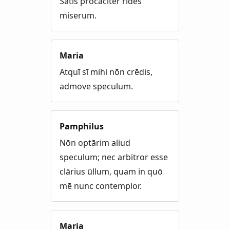
Satis prōcāciter rīdēs
miserum.
Maria
Atquī sī mihi nōn crēdis,
admove speculum.
Pamphilus
Nōn optārim aliud
speculum; nec arbitror esse
clārius ūllum, quam in quō
mē nunc contemplor.
Maria