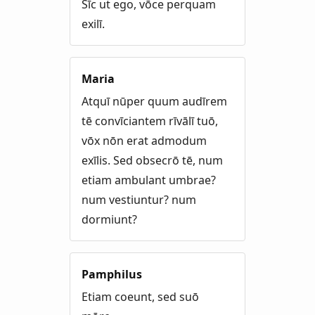
Sīc ut ego, vōce perquam
exilī.
Maria
Atquī nūper quum audīrem
tē convīciantem rīvālī tuō,
vōx nōn erat admodum
exīlis. Sed obsecrō tē, num
etiam ambulant umbrae?
num vestiuntur? num
dormiunt?
Pamphilus
Etiam coeunt, sed suō