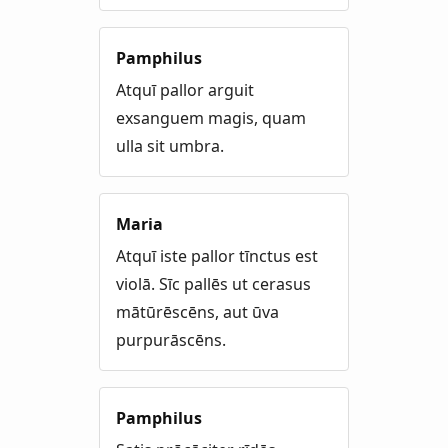
Pamphilus
Atquī pallor arguit
exsanguem magis, quam
ulla sit umbra.
Maria
Atquī iste pallor tīnctus est
violā. Sīc pallēs ut cerasus
mātūrēscēns, aut ūva
purpurāscēns.
Pamphilus