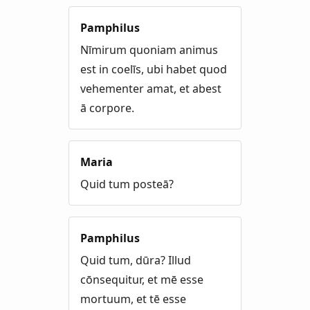
Pamphilus
Nīmirum quoniam animus
est in coelīs, ubi habet quod
vehementer amat, et abest
ā corpore.
Maria
Quid tum posteā?
Pamphilus
Quid tum, dūra? Illud
cōnsequitur, et mē esse
mortuum, et tē esse