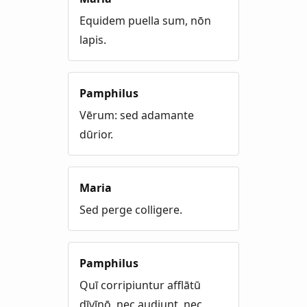
Equidem puella sum, nōn
lapis.
Pamphilus
Vērum: sed adamante
dūrior.
Maria
Sed perge colligere.
Pamphilus
Quī corripiuntur afflātū
dīvīnō, nec audiunt, nec