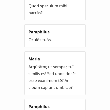
Quod speculum mihi
narrās?
Pamphilus
Oculōs tuōs.
Maria
Argūtātor, ut semper, tuī
similis es! Sed unde docēs
esse exanimem tē? An
cibum capiunt umbrae?
Pamphilus