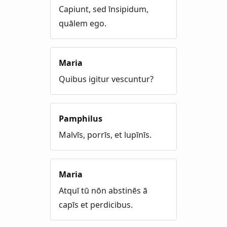
Capiunt, sed īnsipidum,
quālem ego.
Maria
Quibus igitur vescuntur?
Pamphilus
Malvīs, porrīs, et lupīnīs.
Maria
Atquī tū nōn abstinēs ā
capīs et perdicibus.