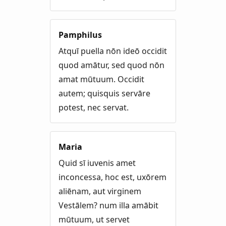
Pamphilus
Atquī puella nōn ideō occidit
quod amātur, sed quod nōn
amat mūtuum. Occidit
autem; quisquis servāre
potest, nec servat.
Maria
Quid sī iuvenis amet
inconcessa, hoc est, uxōrem
aliēnam, aut virginem
Vestālem? num illa amābit
mūtuum, ut servet