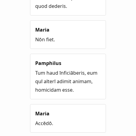
quod dederis.
Maria
Nōn fiet.
Pamphilus
Tum haud īnficiāberis, eum
quī alterī adimit animam,
homicidam esse.
Maria
Accēdō.