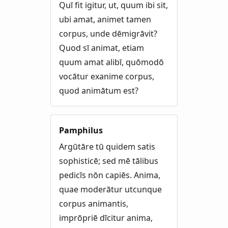
Quī fit igitur, ut, quum ibi sit,
ubi amat, animet tamen
corpus, unde dēmigrāvit?
Quod sī animat, etiam
quum amat alibī, quōmodō
vocātur exanime corpus,
quod animātum est?
Pamphilus
Argūtāre tū quidem satis
sophisticē; sed mē tālibus
pedicīs nōn capiēs. Anima,
quae moderātur utcunque
corpus animantis,
imprōpriē dīcitur anima,