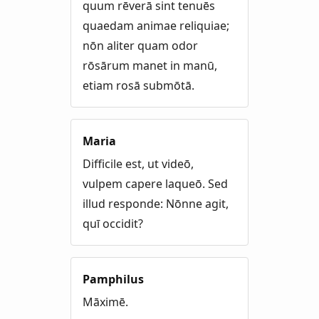
quum rēverā sint tenuēs
quaedam animae reliquiae;
nōn aliter quam odor
rōsārum manet in manū,
etiam rosā submōtā.
Maria
Difficile est, ut videō,
vulpem capere laqueō. Sed
illud responde: Nōnne agit,
quī occidit?
Pamphilus
Māximē.