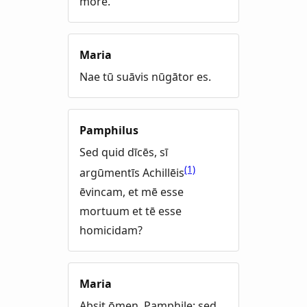
mōre.
Maria
Nae tū suāvis nūgātor es.
Pamphilus
Sed quid dīcēs, sī
(1)
argūmentīs Achillēis
ēvincam, et mē esse
mortuum et tē esse
homicidam?
Maria
Absit ōmen, Pamphile: sed