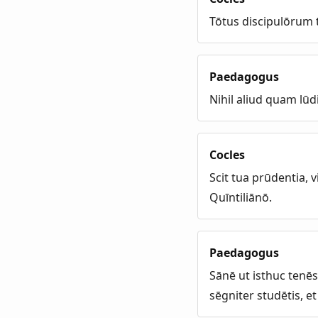
Tōtus discipulōrum 
Paedagogus
Nihil aliud quam lūd
Cocles
Scit tua prūdentia,
Quīntiliānō.
Paedagogus
Sānē ut isthuc tenēs
sēgniter studētis, e