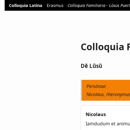
Colloquia Latina
Erasmus
Colloquia Familiaria - Lūsus Puerī
Colloquia F
Dē Lūsū
Persōnae:
Nicolaus, Hieronymus
Nicolaus
Iamdudum et animus,