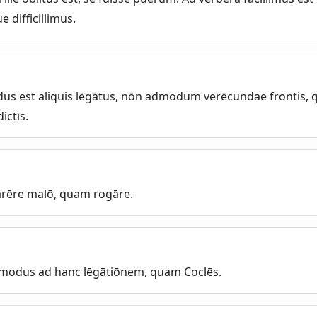
 difficillimus.
s est aliquis lēgātus, nōn admodum verēcundae frontis, q
ictīs.
carēre malō, quam rogāre.
odus ad hanc lēgātiōnem, quam Coclēs.