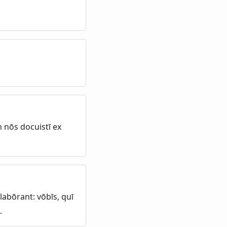
 nōs docuistī ex
labōrant: vōbīs, quī
.