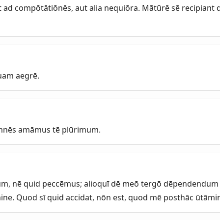
t ad compōtātiōnēs, aut alia nequiōra. Mātūrē sē recipiant
quam aegrē.
omnēs amāmus tē plūrimum.
m, nē quid peccēmus; alioquī dē meō tergō dēpendendum f
e. Quod sī quid accidat, nōn est, quod mē posthāc ūtāmin