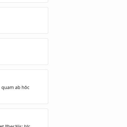
s, quam ab hōc
t līberālis: hīc