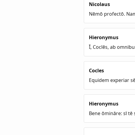
Nicolaus
Nēmō profectō. Nam 
Hieronymus
Ī, Coclēs, ab omnib
Cocles
Equidem experiar sē
Hieronymus
Bene ōmināre: sī tē 