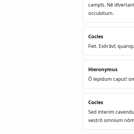
campīs. Nē dīvertan
occubitum.
Cocles
Fiet. Exōrāvī, quan
Hieronymus
Ō lepidum caput! 
Cocles
Sed interim cavendu
vestrō omnium nōmin