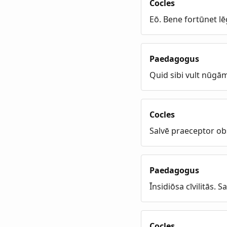
Cocles
Eō. Bene fortūnet l
Paedagogus
Quid sibi vult nūg
Cocles
Salvē praeceptor o
Paedagogus
Īnsidiōsa cīvilitās. S
Cocles