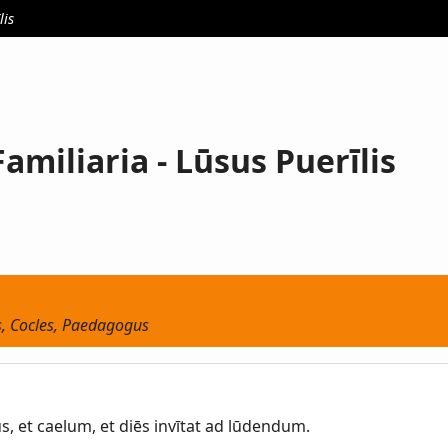
lis
amiliaria - Lūsus Puerīlis
, Cocles, Paedagogus
 et caelum, et diēs invītat ad lūdendum.