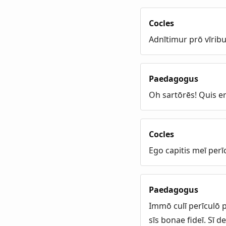
Cocles
Adnītimur prō vīribu
Paedagogus
Oh sartōrēs! Quis er
Cocles
Ego capitis meī per
Paedagogus
Immō culī perīculō 
sīs bonae fideī. Sī