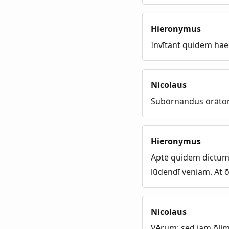
Hieronymus
Invītant quidem hae
Nicolaus
Subōrnandus ōrātor
Hieronymus
Aptē quidem dictum,
lūdendī veniam. At ōl
Nicolaus
Vērum; sed iam ōlim i