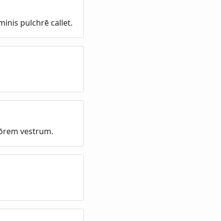
inis pulchrē callet.
tōrem vestrum.