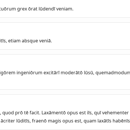
tuōrum grex ōrat lūdendī veniam.
itīs, etiam absque veniā.
 vigōrem ingeniōrum excitārī moderātō lūsū, quemadmodum
, quod prō tē facit. Laxāmentō opus est iīs, quī vehementer 
t ācriter lūditīs, fraenō magis opus est, quam laxātīs habēnīs