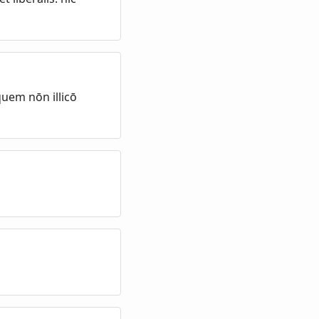
uem nōn illicō