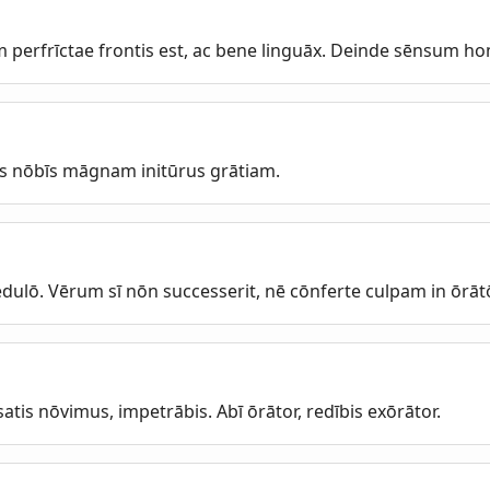
perfrīctae frontis est, ac bene linguāx. Deinde sēnsum hom
us nōbīs māgnam initūrus grātiam.
dulō. Vērum sī nōn successerit, nē cōnferte culpam in ōrā
satis nōvimus, impetrābis. Abī ōrātor, redībis exōrātor.