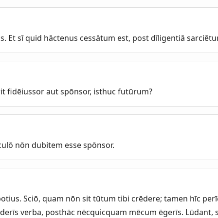
s. Et sī quid hāctenus cessātum est, post dīligentiā sarciētur
it fidēiussor aut spōnsor, isthuc futūrum?
īculō nōn dubitem esse spōnsor.
potius. Sciō, quam nōn sit tūtum tibi crēdere; tamen hīc pe
 dederīs verba, posthāc nēcquicquam mēcum ēgerīs. Lūdant, 