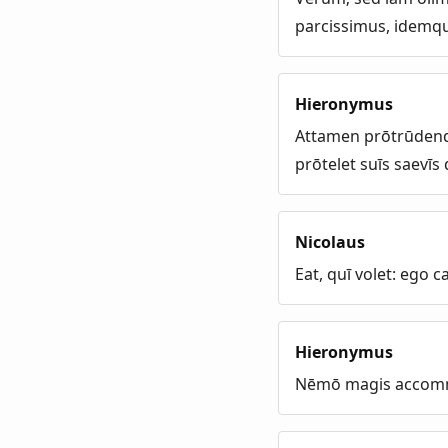
parcissimus, idemque
Hieronymus
Attamen prōtrūdendu
prōtelet suīs saevīs d
Nicolaus
Eat, quī volet: ego 
Hieronymus
Nēmō magis accomm