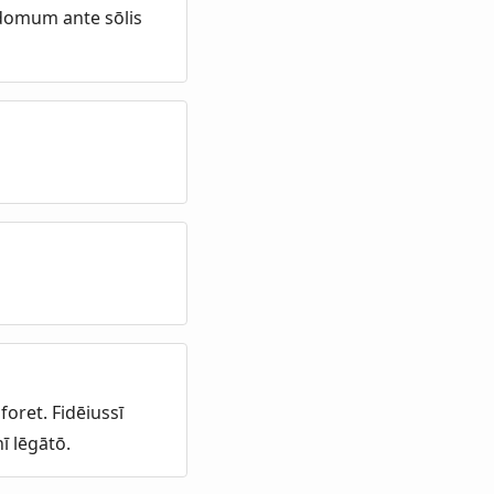
 domum ante sōlis
oret. Fidēiussī
ī lēgātō.