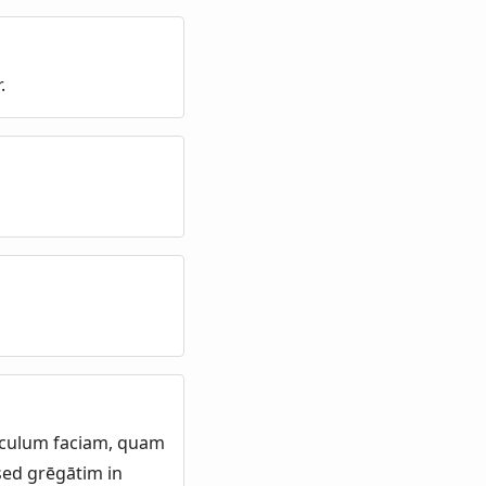
.
rīculum faciam, quam
sed grēgātim in