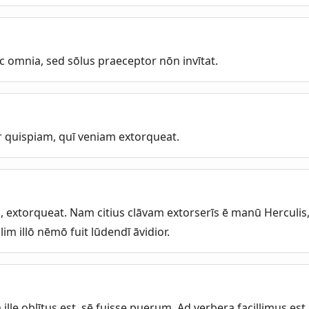
c omnia, sed sōlus praeceptor nōn invītat.
 quispiam, quī veniam extorqueat.
 extorqueat. Nam citius clāvam extorserīs ē manū Herculi
im illō nēmō fuit lūdendī āvidior.
lle oblītus est, sē fuisse puerum. Ad verbera facillimus est e