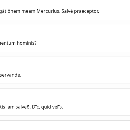
ēgātiōnem meam Mercurius. Salvē praeceptor.
āmentum hominis?
bservande.
atis iam salveō. Dīc, quid velīs.