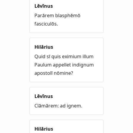
Lēvīnus
Parārem blasphēmō
fasciculōs.
Hilārius
Quid sī quis eximium illum
Paulum appellet indignum
apostolī nōmine?
Lēvīnus
Clāmārem: ad ignem.
Hilārius