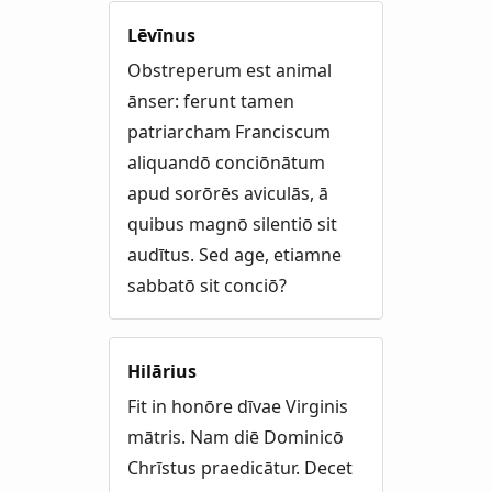
Lēvīnus
Obstreperum est animal
ānser: ferunt tamen
patriarcham Franciscum
aliquandō conciōnātum
apud sorōrēs aviculās, ā
quibus magnō silentiō sit
audītus. Sed age, etiamne
sabbatō sit conciō?
Hilārius
Fit in honōre dīvae Virginis
mātris. Nam diē Dominicō
Chrīstus praedicātur. Decet