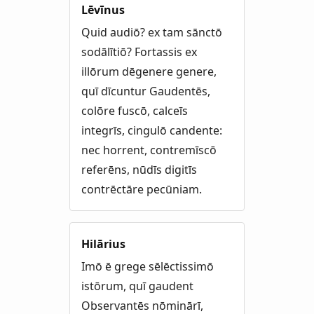
Lēvīnus
Quid audiō? ex tam sānctō
sodālītiō? Fortassis ex
illōrum dēgenere genere,
quī dīcuntur Gaudentēs,
colōre fuscō, calceīs
integrīs, cingulō candente:
nec horrent, contremīscō
referēns, nūdīs digitīs
contrēctāre pecūniam.
Hilārius
Imō ē grege sēlēctissimō
istōrum, quī gaudent
Observantēs nōminārī,