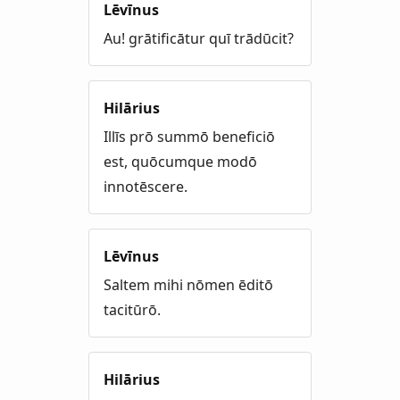
Lēvīnus
Au! grātificātur quī trādūcit?
Hilārius
Illīs prō summō beneficiō
est, quōcumque modō
innotēscere.
Lēvīnus
Saltem mihi nōmen ēditō
tacitūrō.
Hilārius