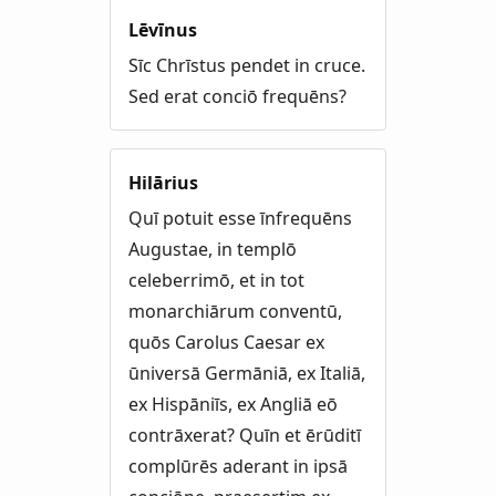
Lēvīnus
Sīc Chrīstus pendet in cruce.
Sed erat conciō frequēns?
Hilārius
Quī potuit esse īnfrequēns
Augustae, in templō
celeberrimō, et in tot
monarchiārum conventū,
quōs Carolus Caesar ex
ūniversā Germāniā, ex Italiā,
ex Hispāniīs, ex Angliā eō
contrāxerat? Quīn et ērūditī
complūrēs aderant in ipsā