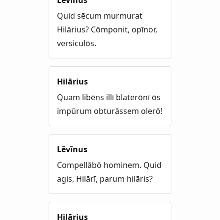
Quid sēcum murmurat
Hilārius? Cōmponit, opīnor,
versiculōs.
Hilārius
Quam libēns illī blaterōnī ōs
impūrum obturāssem olerō!
Lēvīnus
Compellābō hominem. Quid
agis, Hilārī, parum hilāris?
Hilārius