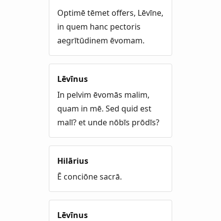
Optimē tēmet offers, Lēvīne,
in quem hanc pectoris
aegrītūdinem ēvomam.
Lēvīnus
In pelvim ēvomās malim,
quam in mē. Sed quid est
malī? et unde nōbīs prōdīs?
Hilārius
Ē conciōne sacrā.
Lēvīnus