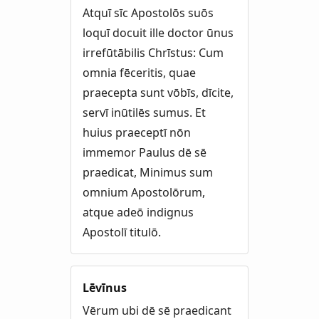
Atquī sīc Apostolōs suōs
loquī docuit ille doctor ūnus
irrefūtābilis Chrīstus: Cum
omnia fēceritis, quae
praecepta sunt vōbīs, dīcite,
servī inūtilēs sumus. Et
huius praeceptī nōn
immemor Paulus dē sē
praedicat, Minimus sum
omnium Apostolōrum,
atque adeō indignus
Apostolī titulō.
Lēvīnus
Vērum ubi dē sē praedicant