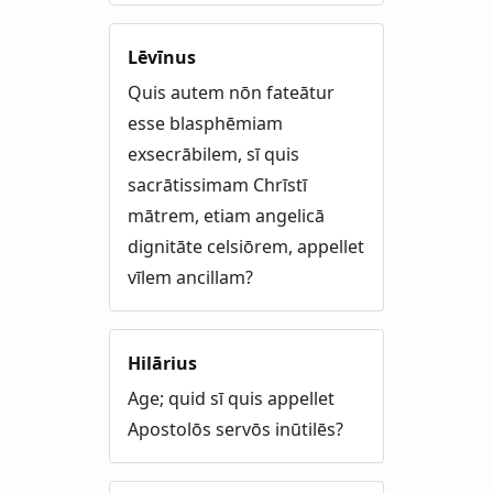
Lēvīnus
Quis autem nōn fateātur
esse blasphēmiam
exsecrābilem, sī quis
sacrātissimam Chrīstī
mātrem, etiam angelicā
dignitāte celsiōrem, appellet
vīlem ancillam?
Hilārius
Age; quid sī quis appellet
Apostolōs servōs inūtilēs?