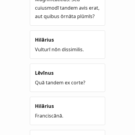
cuiusmodī tandem avis erat,
aut quibus ōrnāta plūmīs?
Hilārius
Vulturī nōn dissimilis.
Lēvīnus
Quā tandem ex corte?
Hilārius
Franciscānā.