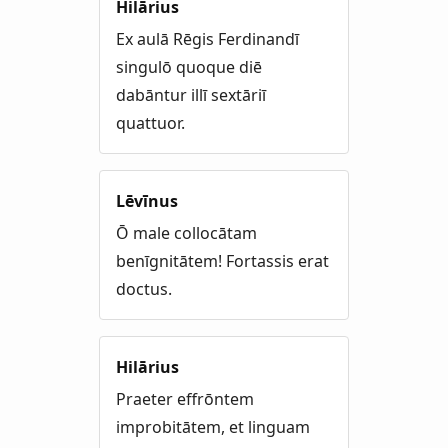
Hilārius
Ex aulā Rēgis Ferdinandī
singulō quoque diē
dabāntur illī sextāriī
quattuor.
Lēvīnus
Ō male collocātam
benīgnitātem! Fortassis erat
doctus.
Hilārius
Praeter effrōntem
improbitātem, et linguam