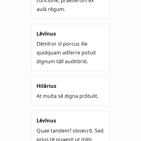
conciōne, praesertim ex
aulā rēgum.
Lēvīnus
Dēmīror sī porcus ille
quidquam adferre potuit
dignum tālī auditōriō.
Hilārius
At multa sē digna prōtulit.
Lēvīnus
Quae tandem? obsecrō. Sed
prius tē quaesō ut mihi