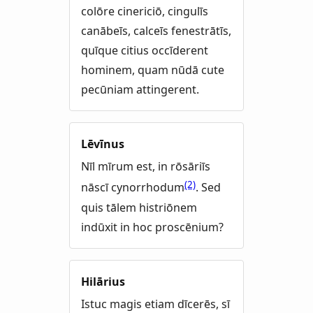
colōre cinericiō, cingulīs
canābeīs, calceīs fenestrātīs,
quīque citius occīderent
hominem, quam nūdā cute
pecūniam attingerent.
Lēvīnus
Nīl mīrum est, in rōsāriīs
(2)
nāscī cynorrhodum
. Sed
quis tālem histriōnem
indūxit in hoc proscēnium?
Hilārius
Istuc magis etiam dīcerēs, sī