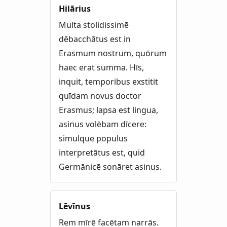
Hilārius
Multa stolidissimē
dēbacchātus est in
Erasmum nostrum, quōrum
haec erat summa. Hīs,
inquit, temporibus exstitit
quīdam novus doctor
Erasmus; lapsa est lingua,
asinus volēbam dīcere:
simulque populus
interpretātus est, quid
Germānicē sonāret asinus.
Lēvīnus
Rem mīrē facētam narrās.