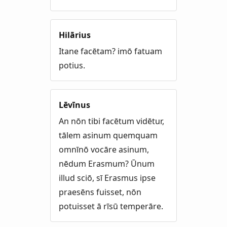
Hilārius
Itane facētam? imō fatuam
potius.
Lēvīnus
An nōn tibi facētum vidētur,
tālem asinum quemquam
omnīnō vocāre asinum,
nēdum Erasmum? Ūnum
illud sciō, sī Erasmus ipse
praesēns fuisset, nōn
potuisset ā rīsū temperāre.