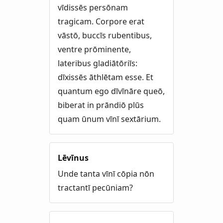
vīdissēs persōnam
tragicam. Corpore erat
vāstō, buccīs rubentibus,
ventre prōminente,
lateribus gladiātōriīs:
dīxissēs āthlētam esse. Et
quantum ego dīvīnāre queō,
biberat in prāndiō plūs
quam ūnum vīnī sextārium.
Lēvīnus
Unde tanta vīnī cōpia nōn
tractantī pecūniam?