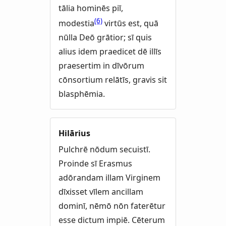
tālia hominēs piī,
(6)
modestia
virtūs est, quā
nūlla Deō grātior; sī quis
alius idem praedicet dē illīs
praesertim in dīvōrum
cōnsortium relātīs, gravis sit
blasphēmia.
Hilārius
Pulchrē nōdum secuistī.
Proinde sī Erasmus
adōrandam illam Virginem
dīxisset vīlem ancillam
dominī, nēmō nōn faterētur
esse dictum impiē. Cēterum