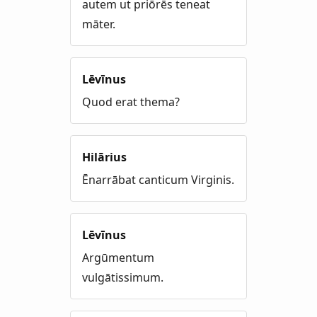
autem ut priōrēs teneat
māter.
Lēvīnus
Quod erat thema?
Hilārius
Ēnarrābat canticum Virginis.
Lēvīnus
Argūmentum
vulgātissimum.