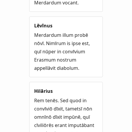
Merdardum vocant.
Lēvīnus
Merdardum illum probē
nōvī. Nimīrum is ipse est,
quī nūper in convīvium
Erasmum nostrum
appellāvit diabolum.
Hilārius
Rem tenēs. Sed quod in
convīviō dīxit, tametsī nōn
omnīnō dīxit impūnē, quī
cīviliōrēs erant imputābant