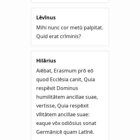
Lēvīnus
Mihi nunc cor metū palpitat.
Quid erat crīminis?
Hilārius
Aiēbat, Erasmum prō eō
quod Ecclēsia canit, Quia
respēxit Dominus
humilitātem ancillae suae,
vertisse, Quia respēxit
vīlitātem ancillae suae:
eaque vōx odiōsius sonat
Germānicē quam Latīnē.