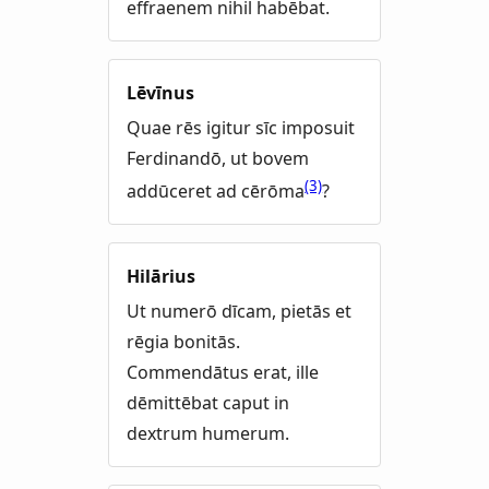
effraenem nihil habēbat.
Lēvīnus
Quae rēs igitur sīc imposuit
Ferdinandō, ut bovem
(3)
addūceret ad cērōma
?
Hilārius
Ut numerō dīcam, pietās et
rēgia bonitās.
Commendātus erat, ille
dēmittēbat caput in
dextrum humerum.