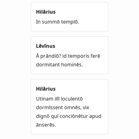
Hilārius
In summō templō.
Lēvīnus
Ā prāndiō? id temporis ferē
dormitant hominēs.
Hilārius
Utinam illī loculentō
dormīssent omnēs, vix
dignō quī conciōnētur apud
ānserēs.