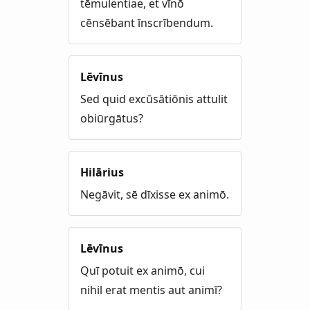
tēmulentiae, et vīnō
cēnsēbant īnscrībendum.
Lēvīnus
Sed quid excūsātiōnis attulit
obiūrgātus?
Hilārius
Negāvit, sē dīxisse ex animō.
Lēvīnus
Quī potuit ex animō, cui
nihil erat mentis aut animī?