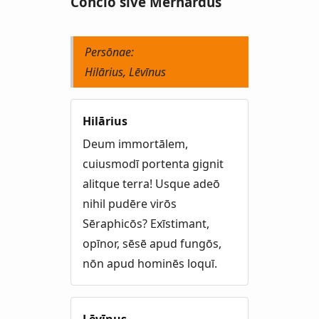
Conciō sive Mernardus
Persōnae:
Hilārius, Lēvīnus
Hilārius
Deum immortālem,
cuiusmodī portenta gignit
alitque terra! Usque adeō
nihil pudēre virōs
Sēraphicōs? Exīstimant,
opīnor, sēsē apud fungōs,
nōn apud hominēs loquī.
Lēvīnus