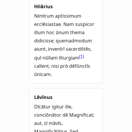
Hilārius
Nimīrum aptissimum
ecclēsiastae. Nam suspicor
illum hoc ūnum thema
didicisse; quemadmodum
aiunt, invenīrī sacerdōtēs,
(1)
quī nūllam liturgiam
callent, nisi prō dēfūnctīs
ūnicam.
Lēvīnus
Dīcātur igitur ille,
conciōnātor dē Magnificat;
aut, sī māvīs,
Magnificātitius. Sed