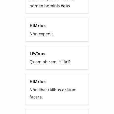
nōmen hominis ēdās.
Hilārius
Nōn expedit.
Lēvīnus
Quam ob rem, Hilārī?
Hilārius
Nōn libet tālibus grātum
facere.