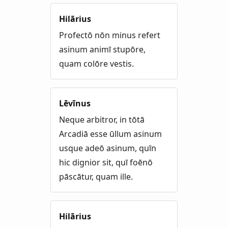
Hilārius
Profectō nōn minus refert
asinum animī stupōre,
quam colōre vestis.
Lēvīnus
Neque arbitror, in tōtā
Arcadiā esse ūllum asinum
usque adeō asinum, quīn
hic dignior sit, quī foēnō
pāscātur, quam ille.
Hilārius