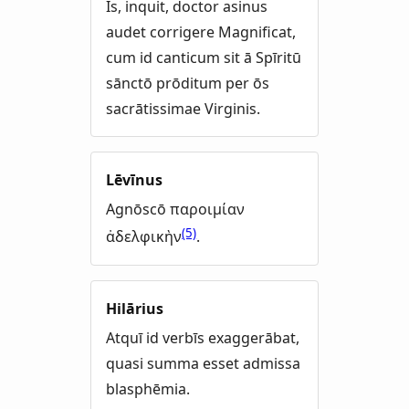
Is, inquit, doctor asinus
audet corrigere Magnificat,
cum id canticum sit ā Spīritū
sānctō prōditum per ōs
sacrātissimae Virginis.
Lēvīnus
Agnōscō παροιμίαν
(5)
ἀδελφικὴν
.
Hilārius
Atquī id verbīs exaggerābat,
quasi summa esset admissa
blasphēmia.