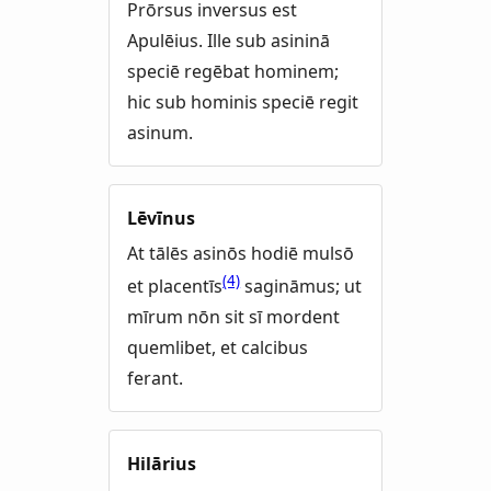
Prōrsus inversus est
Apulēius. Ille sub asininā
speciē regēbat hominem;
hic sub hominis speciē regit
asinum.
Lēvīnus
At tālēs asinōs hodiē mulsō
(4)
et placentīs
sagināmus; ut
mīrum nōn sit sī mordent
quemlibet, et calcibus
ferant.
Hilārius