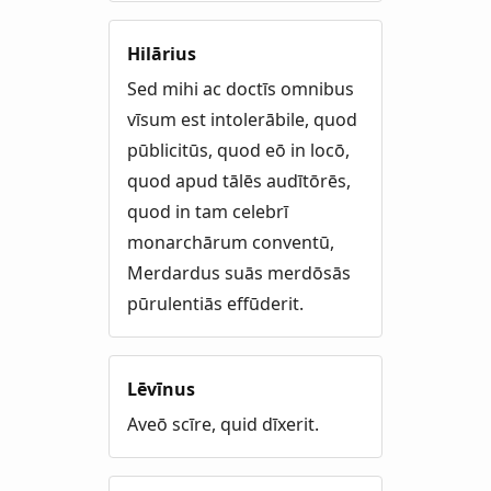
Hilārius
Sed mihi ac doctīs omnibus
vīsum est intolerābile, quod
pūblicitūs, quod eō in locō,
quod apud tālēs audītōrēs,
quod in tam celebrī
monarchārum conventū,
Merdardus suās merdōsās
pūrulentiās effūderit.
Lēvīnus
Aveō scīre, quid dīxerit.