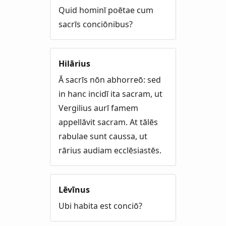
Quid hominī poētae cum
sacrīs conciōnibus?
Hilārius
Ā sacrīs nōn abhorreō: sed
in hanc incidī ita sacram, ut
Vergilius aurī famem
appellāvit sacram. At tālēs
rabulae sunt caussa, ut
rārius audiam ecclēsiastēs.
Lēvīnus
Ubi habita est conciō?