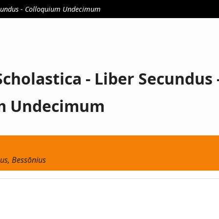
Secundus - Colloquium Undecimum
Scholastica - Liber Secundus 
um Undecimum
us, Bessōnius