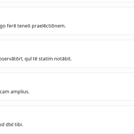
go ferē teneō praelēctiōnem.
bservātōrī, quī tē statim notābit.
īcam amplius.
 dīxī tibi.