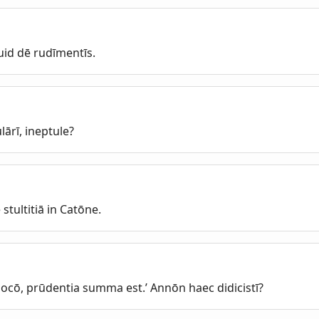
uid dē rudīmentīs.
lārī, ineptule?
stultitiā in Catōne.
 locō, prūdentia summa est.’ Annōn haec didicistī?