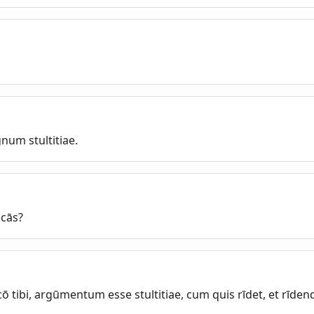
um stultitiae.
ocās?
ō tibi, argūmentum esse stultitiae, cum quis rīdet, et rīden