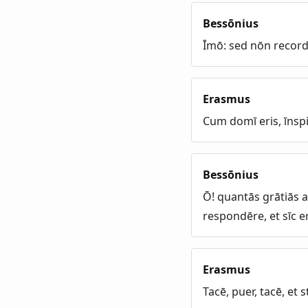
Bessōnius
Īmō: sed nōn record
Erasmus
Cum domī eris, īnsp
Bessōnius
Ō! quantās grātiās 
respondēre, et sīc er
Erasmus
Tacē, puer, tacē, et 