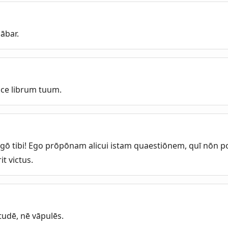
ābar.
ice librum tuum.
agō tibi! Ego prōpōnam alicui istam quaestiōnem, quī nōn po
it victus.
studē, nē vāpulēs.