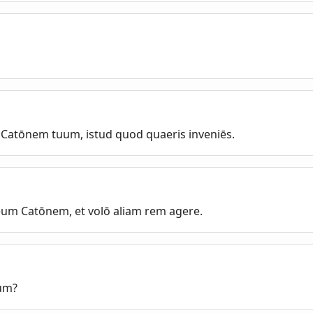
ās Catōnem tuum, istud quod quaeris inveniēs.
m Catōnem, et volō aliam rem agere.
um?