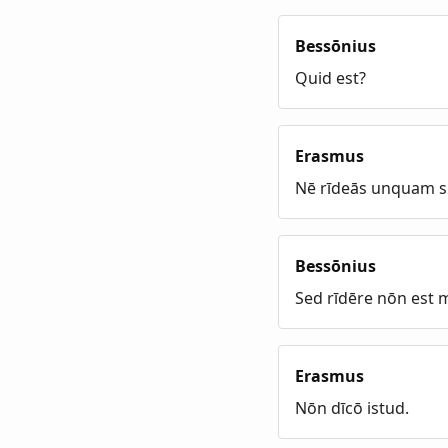
Bessōnius
Quid est?
Erasmus
Nē rīdeās unquam s
Bessōnius
Sed rīdēre nōn est 
Erasmus
Nōn dīcō istud.