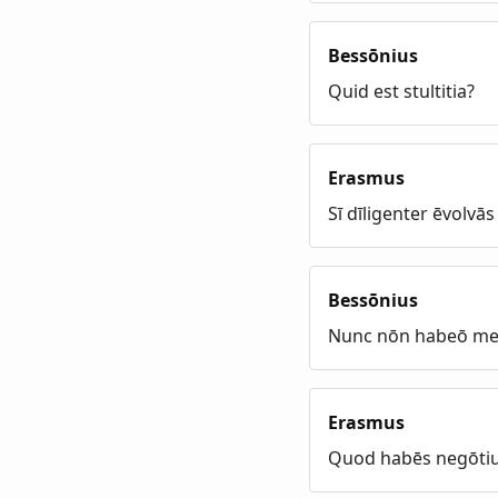
Bessōnius
Quid est stultitia?
Erasmus
Sī dīligenter ēvolv
Bessōnius
Nunc nōn habeō meu
Erasmus
Quod habēs negōti