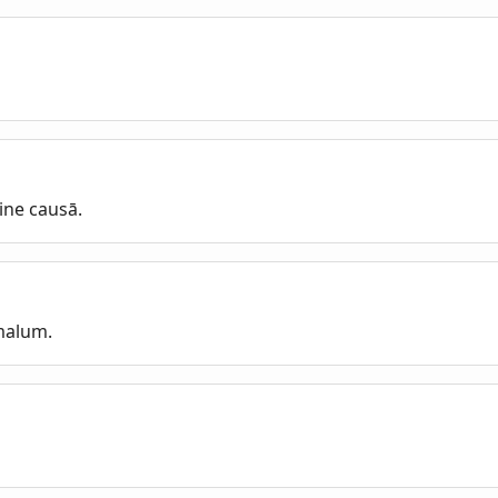
ine causā.
malum.