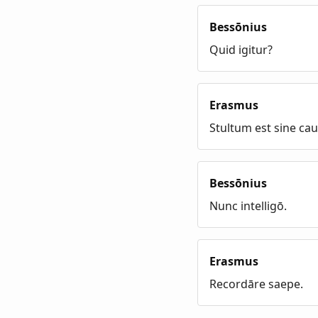
Bessōnius
Quid igitur?
Erasmus
Stultum est sine cau
Bessōnius
Nunc intelligō.
Erasmus
Recordāre saepe.