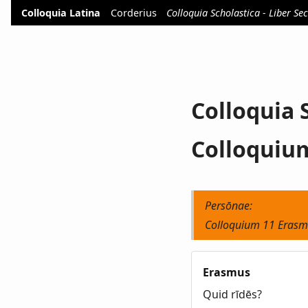
Colloquia Latina
Corderius
Colloquia Scholastica - Liber 
Colloquia 
Colloqui
Persōnae:
Colloquium 11 Erasm
Erasmus
Quid rīdēs?