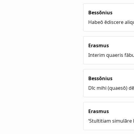
Bessōnius
Habeō ēdiscere aliq
Erasmus
Interim quaeris fābu
Bessōnius
Dīc mihi (quaesō) dē 
Erasmus
‘Stultitiam simulāre