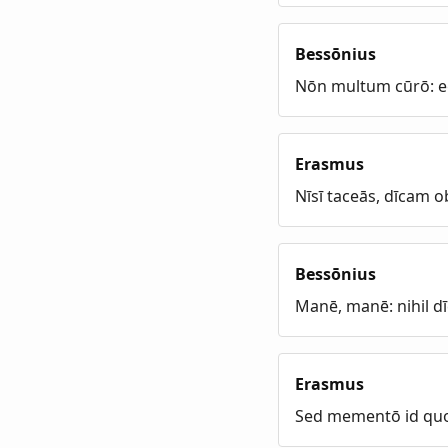
Bessōnius
Nōn multum cūrō: e
Erasmus
Nīsī taceās, dīcam o
Bessōnius
Manē, manē: nihil d
Erasmus
Sed mementō id quod