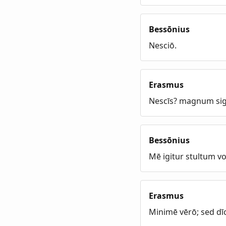
Bessōnius
Nesciō.
Erasmus
Nescīs? magnum sign
Bessōnius
Mē igitur stultum v
Erasmus
Minimē vērō; sed dīc