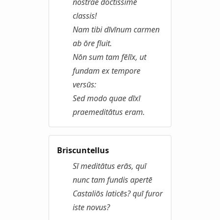
nostrae doctissimē
classis!
Nam tibi dīvīnum carmen
ab ōre fluit.
Nōn sum tam fēlīx, ut
fundam ex tempore
versūs:
Sed modo quae dīxī
praemeditātus eram.
Briscuntellus
Sī meditātus erās, quī
nunc tam fundis apertē
Castaliōs laticēs? quī furor
iste novus?