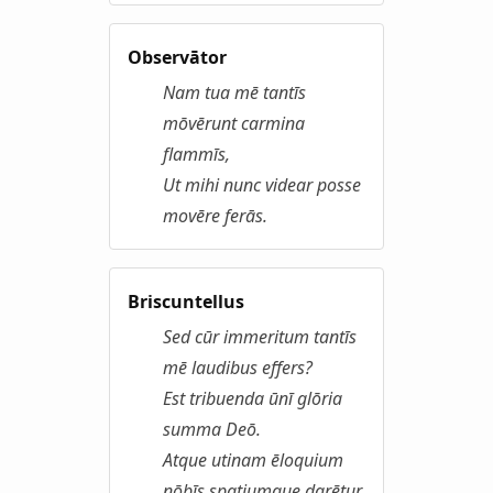
Observātor
Nam tua mē tantīs
mōvērunt carmina
flammīs,
Ut mihi nunc videar posse
movēre ferās.
Briscuntellus
Sed cūr immeritum tantīs
mē laudibus effers?
Est tribuenda ūnī glōria
summa Deō.
Atque utinam ēloquium
nōbīs spatiumque darētur,