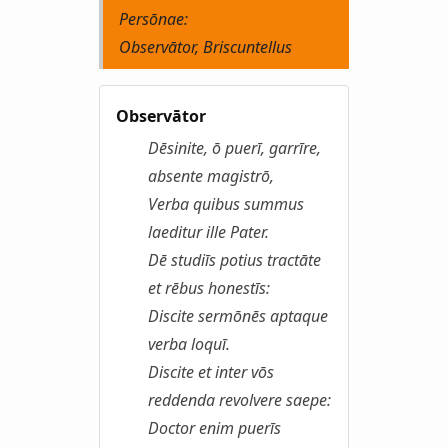
Persōnae:
Observātor, Briscuntellus
Observātor
Dēsinite, ō puerī, garrīre,
absente magistrō,
Verba quibus summus
laeditur ille Pater.
Dē studiīs potius tractāte
et rēbus honestīs:
Discite sermōnēs aptaque
verba loquī.
Discite et inter vōs
reddenda revolvere saepe:
Doctor enim puerīs