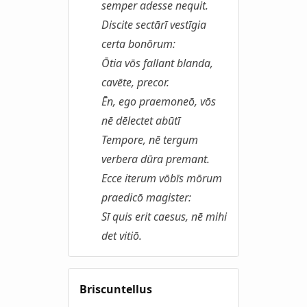
semper adesse nequit.
Discite sectārī vestīgia
certa bonōrum:
Ōtia vōs fallant blanda,
cavēte, precor.
Ēn, ego praemoneō, vōs
nē dēlectet abūtī
Tempore, nē tergum
verbera dūra premant.
Ecce iterum vōbīs mōrum
praedicō magister:
Sī quis erit caesus, nē mihi
det vitiō.
Briscuntellus