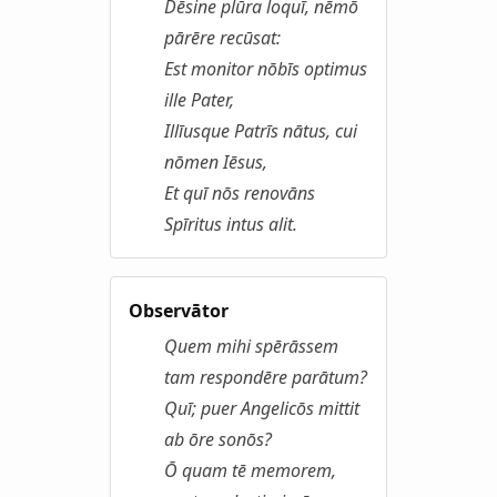
Dēsine plūra loquī, nēmō
pārēre recūsat:
Est monitor nōbīs optimus
ille Pater,
Illīusque Patrīs nātus, cui
nōmen Iēsus,
Et quī nōs renovāns
Spīritus intus alit.
Observātor
Quem mihi spērāssem
tam respondēre parātum?
Quī; puer Angelicōs mittit
ab ōre sonōs?
Ō quam tē memorem,