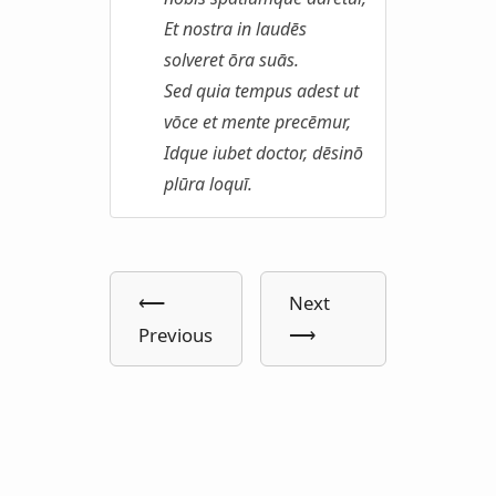
Et nostra in laudēs
solveret ōra suās.
Sed quia tempus adest ut
vōce et mente precēmur,
Idque iubet doctor, dēsinō
plūra loquī.
⟵
Next
Previous
⟶