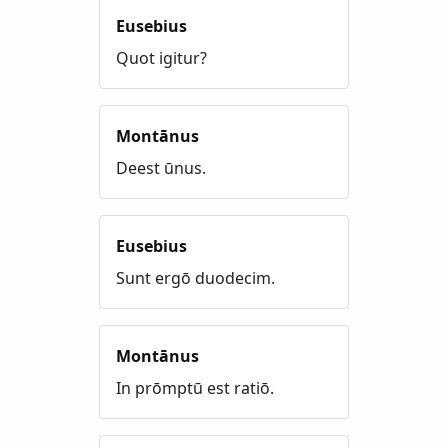
Eusebius
Quot igitur?
Montānus
Deest ūnus.
Eusebius
Sunt ergō duodecim.
Montānus
In prōmptū est ratiō.