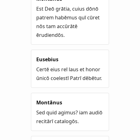
Est Deō grātia, cuius dōnō
patrem habēmus quī cūret
nōs tam accūrātē
ērudiendōs.
Eusebius
Certē eius reī laus et honor
ūnicō coelestī Patrī dēbētur.
Montānus
Sed quid agimus? iam audiō
recitārī catalogōs.