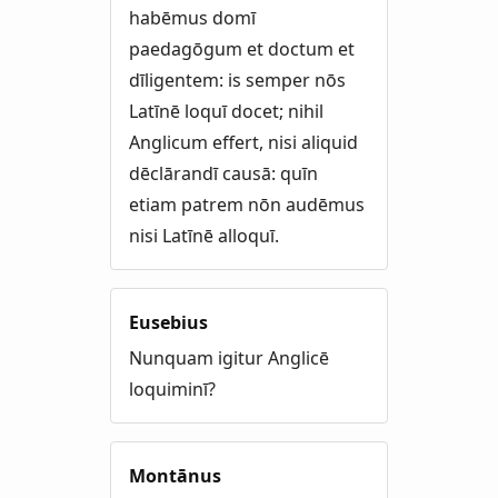
habēmus domī
paedagōgum et doctum et
dīligentem: is semper nōs
Latīnē loquī docet; nihil
Anglicum effert, nisi aliquid
dēclārandī causā: quīn
etiam patrem nōn audēmus
nisi Latīnē alloquī.
Eusebius
Nunquam igitur Anglicē
loquiminī?
Montānus