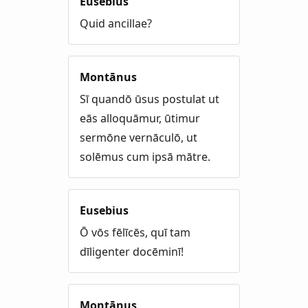
Eusebius
Quid ancillae?
Montānus
Sī quandō ūsus postulat ut
eās alloquāmur, ūtimur
sermōne vernāculō, ut
solēmus cum ipsā mātre.
Eusebius
Ō vōs fēlīcēs, quī tam
dīligenter docēminī!
Montānus