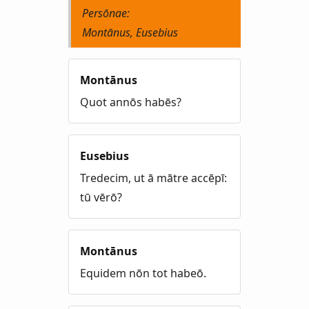
Persōnae:
Montānus, Eusebius
Montānus
Quot annōs habēs?
Eusebius
Tredecim, ut ā mātre accēpī:
tū vērō?
Montānus
Equidem nōn tot habeō.