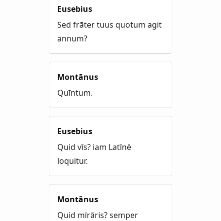
Eusebius
Sed frāter tuus quotum agit
annum?
Montānus
Quīntum.
Eusebius
Quid vīs? iam Latīnē
loquitur.
Montānus
Quid mīrāris? semper