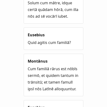
Solum cum mātre, idque
certā quādam hōrā, cum illa
nōs ad sē vocārī iubet.
Eusebius
Quid agitis cum familiā?
Montānus
Cum familiā rārus est nōbīs
sermō, et quidem tantum in
trānsitū; et tamen famulī
ipsī nōs Latīnē alloquuntur.