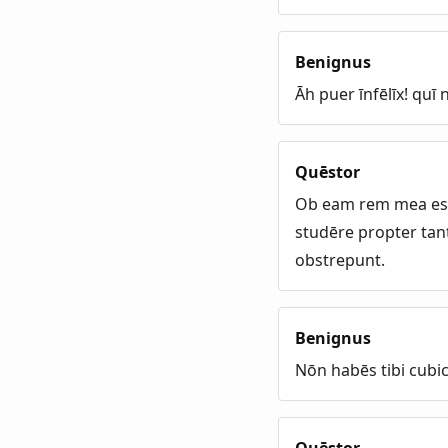
Benignus
Āh puer īnfēlīx! qu
Quēstor
Ob eam rem mea est
studēre propter tan
obstrepunt.
Benignus
Nōn habēs tibi cubi