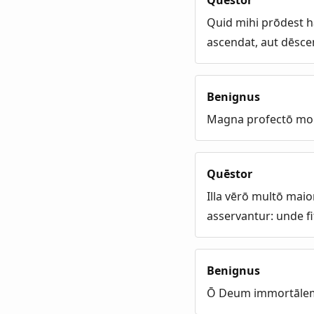
Quēstor
Quid mihi prōdest h
ascendat, aut dēscen
Benignus
Magna profectō mol
Quēstor
Illa vērō multō mai
asservantur: unde fi
Benignus
Ō Deum immortālem!