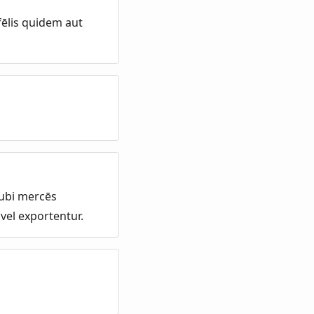
fēlis quidem aut
 ubi mercēs
vel exportentur.