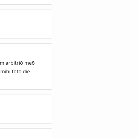
m arbitriō meō
mihi tōtō diē