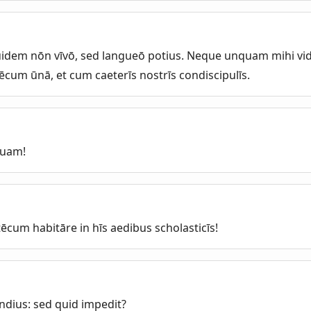
uidem nōn vīvō, sed langueō potius. Neque unquam mihi video
ēcum ūnā, et cum caeterīs nostrīs condiscipulīs.
tuam!
tēcum habitāre in hīs aedibus scholasticīs!
undius: sed quid impedit?