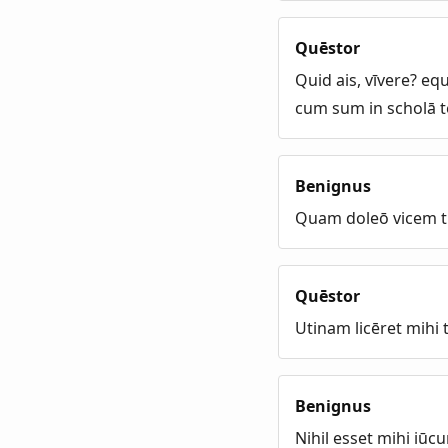
Quēstor
Quid ais, vīvere? eq
cum sum in scholā t
Benignus
Quam doleō vicem 
Quēstor
Utinam licēret mihi 
Benignus
Nihil esset mihi iūc