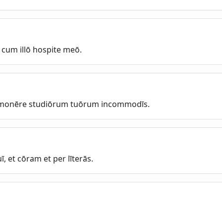
a cum illō hospite meō.
monēre studiōrum tuōrum incommodīs.
 et cōram et per līterās.