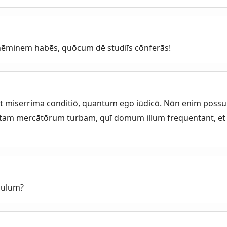
ī nēminem habēs, quōcum dē studiīs cōnferās!
 miserrima conditiō, quantum ego iūdicō. Nōn enim possu
tam mercātōrum turbam, quī domum illum frequentant, et 
culum?