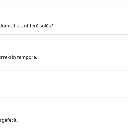
dum citius, ut ferē solēs?
rrēxī in tempore.
gēfēcit.