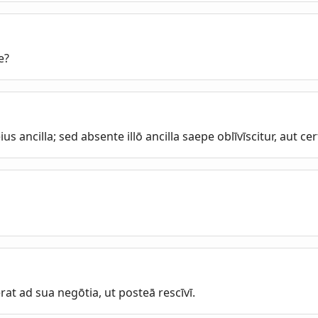
e?
us ancilla; sed absente illō ancilla saepe oblīvīscitur, aut cer
at ad sua negōtia, ut posteā rescīvī.