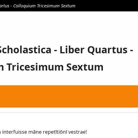
uartus - Colloquium Tricesimum Sextum
Scholastica - Liber Quartus -
m Tricesimum Sextum
nterfuisse māne repetītiōnī vestrae!