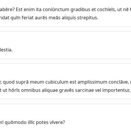
abēre? Est enim ita coniūnctum gradibus et cochleīs, ut nē 
dat quīn feriat aurēs meās aliquis strepitus.
estia.
or, quod suprā meum cubiculum est amplissimum conclāve,
t ut hōrīs omnibus aliquae gravēs sarcinae vel importentur, 
 quōmodo illīc potes vīvere?