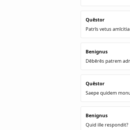
Quēstor
Patrīs vetus amīciti
Benignus
Dēbērēs patrem ad
Quēstor
Saepe quidem monuī,
Benignus
Quid ille respondit?