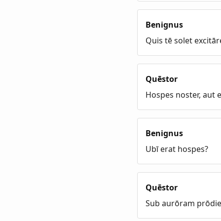
Benignus
Quis tē solet excitār
Quēstor
Hospes noster, aut ei
Benignus
Ubī erat hospes?
Quēstor
Sub aurōram prōdier