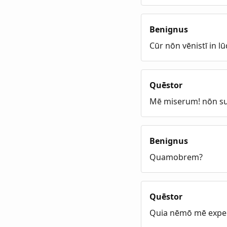
Benignus
Cūr nōn vēnistī in lū
Quēstor
Mē miserum! nōn su
Benignus
Quamobrem?
Quēstor
Quia nēmō mē exper