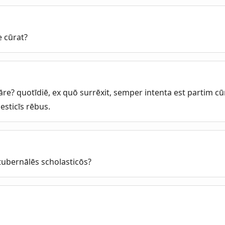
e cūrat?
e? quotīdiē, ex quō surrēxit, semper intenta est partim cūra
esticīs rēbus.
ubernālēs scholasticōs?