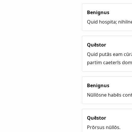
Benignus
Quid hospita; nihiln
Quēstor
Quid putās eam cūrār
partim caeterīs dom
Benignus
Nūllōsne habēs cont
Quēstor
Prōrsus nūllōs.