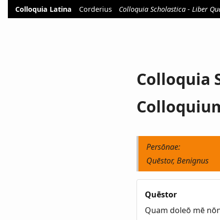
Colloquia Latina
Corderius
Colloquia Scholastica - Liber Q
Colloquia 
Colloquiu
Persōnae:
Quēstor, Benignus
Quēstor
Quam doleō mē nōn i