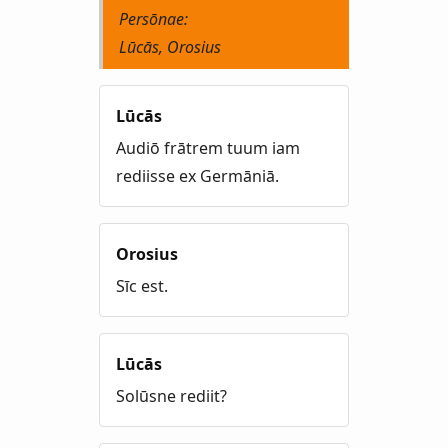
Persōnae:
Lūcās, Orosius
Lūcās
Audiō frātrem tuum iam
rediisse ex Germāniā.
Orosius
Sīc est.
Lūcās
Solūsne rediit?