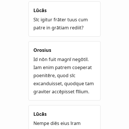
Lūcās
Sīc igitur frāter tuus cum
patre in grātiam rediit?
Orosius
Id nōn fuit magnī negōtiī.
Iam enim patrem coeperat
poenitēre, quod sīc
excanduisset, quodque tam
graviter accēpisset fīlium.
Lūcās
Nempe diēs eius īram