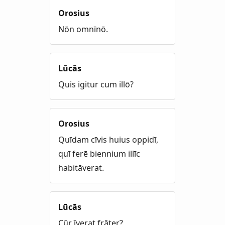
Orosius
Nōn omnīnō.
Lūcās
Quis igitur cum illō?
Orosius
Quīdam cīvis huius oppidī,
quī ferē biennium illīc
habitāverat.
Lūcās
Cūr īverat frāter?