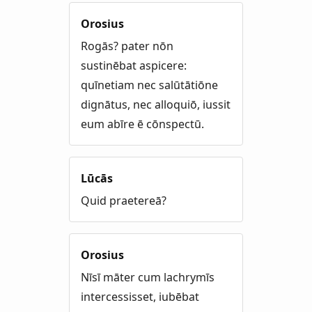
Orosius
Rogās? pater nōn
sustinēbat aspicere:
quīnetiam nec salūtātiōne
dignātus, nec alloquiō, iussit
eum abīre ē cōnspectū.
Lūcās
Quid praetereā?
Orosius
Nīsī māter cum lachrymīs
intercessisset, iubēbat