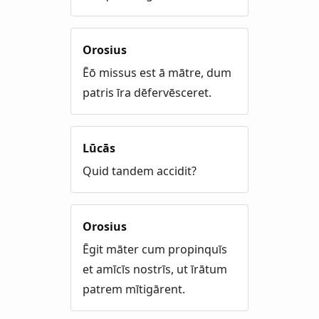
Orosius
Ēō missus est ā mātre, dum
patris īra dēfervēsceret.
Lūcās
Quid tandem accidit?
Orosius
Ēgit māter cum propinquīs
et amīcīs nostrīs, ut īrātum
patrem mītigārent.