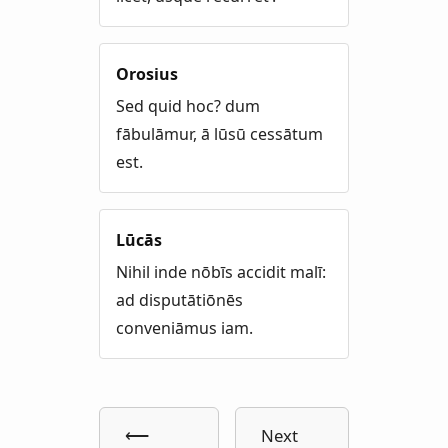
Orosius
Sed quid hoc? dum
fābulāmur, ā lūsū cessātum
est.
Lūcās
Nihil inde nōbīs accidit malī:
ad disputātiōnēs
conveniāmus iam.
⟵
Next