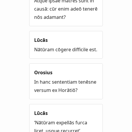
Atque ipsae mātrēs sunt in
causā: cūr enim adeō tenerē
nōs adamant?
Lūcās
Nātūram cōgere difficile est.
Orosius
In hanc sententiam tenēsne
versum ex Horātiō?
Lūcās
‘Nātūram expellās furca
licet, usque recurret’.