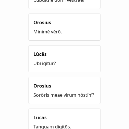
Cubuitne domī vestrae?
Orosius
Minimē vērō.
Lūcās
Ubī igitur?
Orosius
Sorōris meae virum nōstīn’?
Lūcās
Tanquam digitōs.