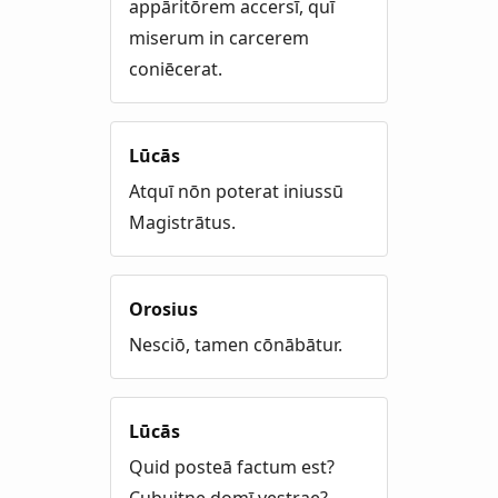
appāritōrem accersī, quī
miserum in carcerem
coniēcerat.
Lūcās
Atquī nōn poterat iniussū
Magistrātus.
Orosius
Nesciō, tamen cōnābātur.
Lūcās
Quid posteā factum est?