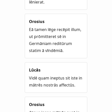
lēnierat.
Orosius
Eā tamen lēge recēpit illum,
ut prōmitteret sē in
Germāniam reditūrum
statim ā vīndēmiā.
Lūcās
Vidē quam ineptus sit iste in
mātrēs nostrās affectūs.
Orosius