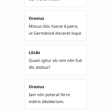
Orosius
Missus illūc fuerat ā patre,
ut Germānicē disceret loquī.
Lūcās
Quam igitur ob rem nōn fuit
illīc diūtius?
Orosius
Iam nōn poterat ferre
mātris dēsīderium.