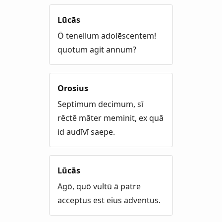
Lūcās
Ō tenellum adolēscentem!
quotum agit annum?
Orosius
Septimum decimum, sī
rēctē māter meminit, ex quā
id audīvī saepe.
Lūcās
Agō, quō vultū ā patre
acceptus est eius adventus.