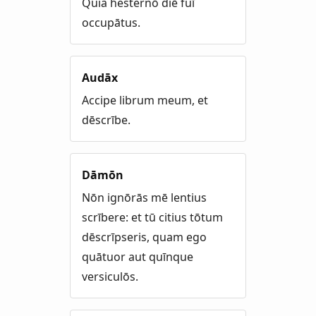
Quia hesternō diē fuī
occupātus.
Audāx
Accipe librum meum, et
dēscrībe.
Dāmōn
Nōn ignōrās mē lentius
scrībere: et tū citius tōtum
dēscrīpseris, quam ego
quātuor aut quīnque
versiculōs.