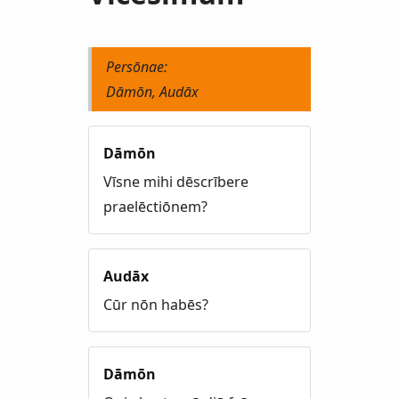
Persōnae:
Dāmōn, Audāx
Dāmōn
Vīsne mihi dēscrībere
praelēctiōnem?
Audāx
Cūr nōn habēs?
Dāmōn