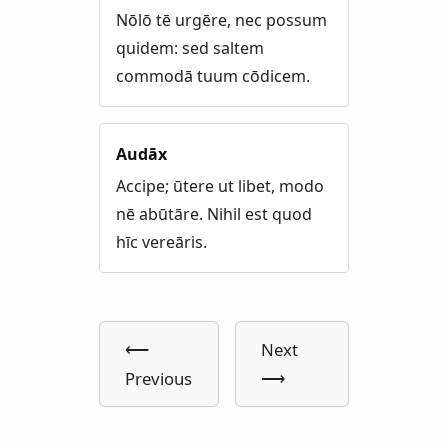
Nōlō tē urgēre, nec possum
quidem: sed saltem
commodā tuum cōdicem.
Audāx
Accipe; ūtere ut libet, modo
nē abūtāre. Nihil est quod
hīc vereāris.
⟵
Next
Previous
⟶