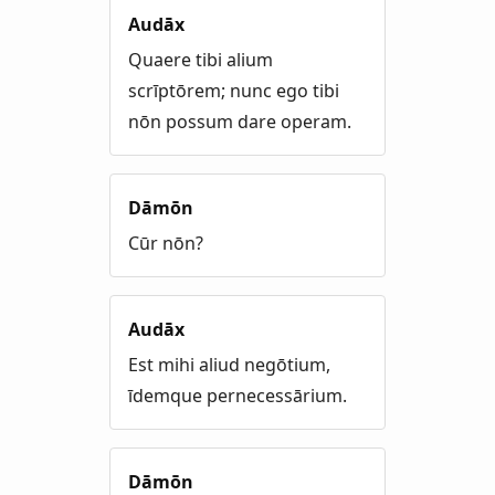
Audāx
Quaere tibi alium
scrīptōrem; nunc ego tibi
nōn possum dare operam.
Dāmōn
Cūr nōn?
Audāx
Est mihi aliud negōtium,
īdemque pernecessārium.
Dāmōn