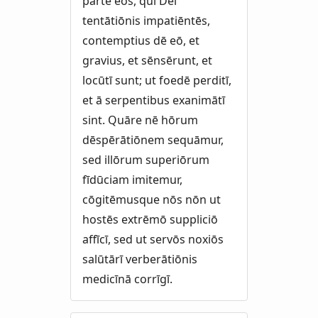
parte eōs, quī Deī
tentātiōnis impatiēntēs,
contemptius dē eō, et
gravius, et sēnsērunt, et
locūtī sunt; ut foedē perditī,
et ā serpentibus exanimātī
sint. Quāre nē hōrum
dēspērātiōnem sequāmur,
sed illōrum superiōrum
fīdūciam imitemur,
cōgitēmusque nōs nōn ut
hostēs extrēmō suppliciō
affīcī, sed ut servōs noxiōs
salūtārī verberātiōnis
medicīnā corrīgī.