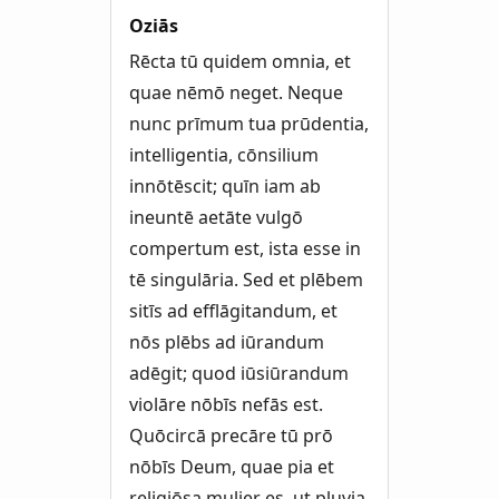
Oziās
Rēcta tū quidem omnia, et
quae nēmō neget. Neque
nunc prīmum tua prūdentia,
intelligentia, cōnsilium
innōtēscit; quīn iam ab
ineuntē aetāte vulgō
compertum est, ista esse in
tē singulāria. Sed et plēbem
sitīs ad efflāgitandum, et
nōs plēbs ad iūrandum
adēgit; quod iūsiūrandum
violāre nōbīs nefās est.
Quōcircā precāre tū prō
nōbīs Deum, quae pia et
religiōsa mulier es, ut pluvia