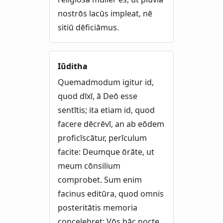
nostrōs lacūs impleat, nē
sitiū dēficiāmus.
Iūditha
Quemadmodum igitur id,
quod dīxī, ā Deō esse
sentītis; ita etiam id, quod
facere dēcrēvī, an ab eōdem
proficīscātur, perīculum
facite: Deumque ōrāte, ut
meum cōnsilium
comprobet. Sum enim
facinus editūra, quod omnis
posteritātis memoria
concelebret: Vōs hāc nocte