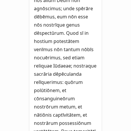
nōs alium Deum nōn
agnōscimus; unde spērāre
dēbēmus, eum nōn esse
nōs nostrīque genus
dēspectūrum. Quod sī in
hostium potestātem
venīmus nōn tantum nōbīs
nocuērimus, sed etiam
reliquae Iūdaeae; nostraque
sacrāria dēpēculanda
relīquerimus: quōrum
polūtiōnem, et
cōnsanguineōrum
nostrōrum metum, et
nātiōnis captīvitātem, et
nostrārum possessiōnum