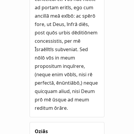
ad portam eritīs, ego cum
ancillā meā exībō: ac spērō
fore, ut Deus, īnfrā diēs,
post quōs urbis dēditiōnem
concessistis, per mē
Īsraēlītīs subveniat. Sed
nōlō vōs in meum
propositum inquīrere,
(neque enim vōbīs, nisi rē
perfectā, ēnūntiābō,) neque
quicquam aliud, nisi Deum
prō mē ūsque ad meum
reditum ōrāre.
Oziās