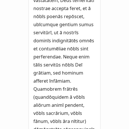
vastātātem, Deus temeritātī
nostrae accepta feret, et ā
nōbīs poenās repōscet,
ubīcumque gentium sumus
servitūrī, ut ā nostrīs
dominīs indignitātēs omnēs
et contumēliae nōbīs sint
perferendae. Neque enim
tālis servitūs nōbīs Deī
grātiam, sed hominum
afferet īnfāmiam.
Quamobrem frātrēs
(quandōquidem ā vōbīs
aliōrum animī pendent,
vōbīs sacrārium, vōbīs
fānum, vōbīs āra nītitur)