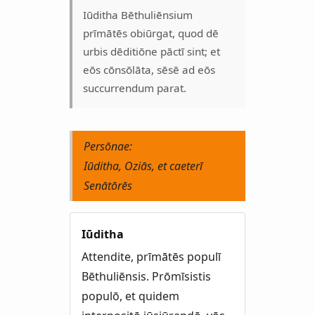
Iūditha Bēthuliēnsium
prīmātēs obiūrgat, quod dē
urbis dēditiōne pāctī sint; et
eōs cōnsōlāta, sēsē ad eōs
succurrendum parat.
Persōnae:
Iūditha, Oziās, et caeterī
Senātōrēs
Iūditha
Attendite, prīmātēs populī
Bēthuliēnsis. Prōmīsistis
populō, et quidem