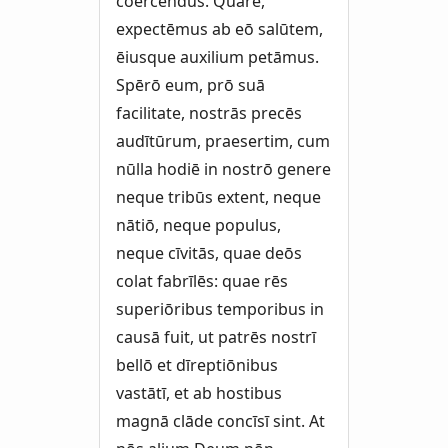
coercendus. Quāre,
expectēmus ab eō salūtem,
ēiusque auxilium petāmus.
Spērō eum, prō suā
facilitate, nostrās precēs
audītūrum, praesertim, cum
nūlla hodiē in nostrō genere
neque tribūs extent, neque
nātiō, neque populus,
neque cīvitās, quae deōs
colat fabrīlēs: quae rēs
superiōribus temporibus in
causā fuit, ut patrēs nostrī
bellō et dīreptiōnibus
vastātī, et ab hostibus
magnā clāde concīsī sint. At