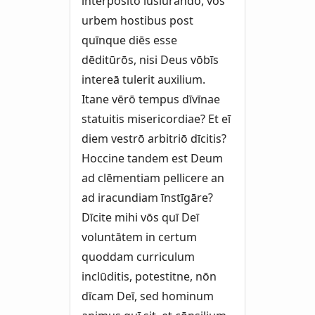
interpositō iūsiūrandō, vōs
urbem hostibus post
quīnque diēs esse
dēditūrōs, nisi Deus vōbīs
intereā tulerit auxilium.
Itane vērō tempus dīvīnae
statuitis misericordiae? Et eī
diem vestrō arbitriō dīcitis?
Hoccine tandem est Deum
ad clēmentiam pellicere an
ad iracundiam īnstīgāre?
Dīcite mihi vōs quī Deī
voluntātem in certum
quoddam curriculum
inclūditis, potestitne, nōn
dīcam Deī, sed hominum