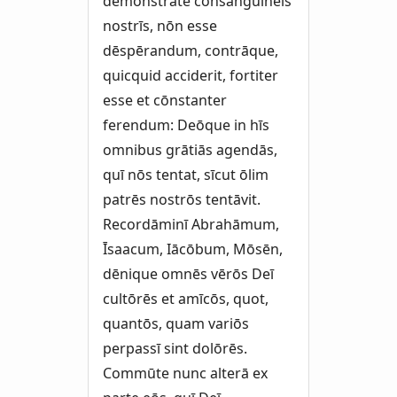
dēmōnstrāte cōnsanguineīs
nostrīs, nōn esse
dēspērandum, contrāque,
quicquid acciderit, fortiter
esse et cōnstanter
ferendum: Deōque in hīs
omnibus grātiās agendās,
quī nōs tentat, sīcut ōlim
patrēs nostrōs tentāvit.
Recordāminī Abrahāmum,
Īsaacum, Iācōbum, Mōsēn,
dēnique omnēs vērōs Deī
cultōrēs et amīcōs, quot,
quantōs, quam variōs
perpassī sint dolōrēs.
Commūte nunc alterā ex