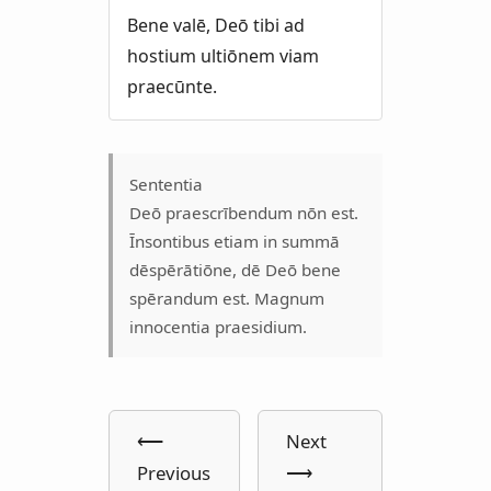
Bene valē, Deō tibi ad
hostium ultiōnem viam
praecūnte.
Sententia
Deō praescrībendum nōn est.
Īnsontibus etiam in summā
dēspērātiōne, dē Deō bene
spērandum est. Magnum
innocentia praesidium.
⟵
Next
Previous
⟶