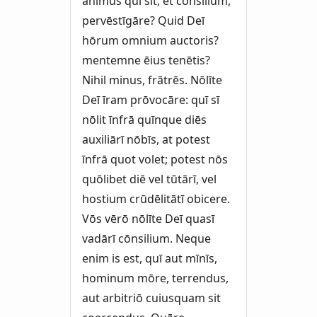
animus quī sit, et cōnsilium,
pervēstīgāre? Quid Deī
hōrum omnium auctoris?
mentemne ēius tenētis?
Nihil minus, frātrēs. Nōlīte
Deī īram prōvocāre: quī sī
nōlit īnfrā quīnque diēs
auxiliārī nōbīs, at potest
īnfrā quot volet; potest nōs
quōlibet diē vel tūtārī, vel
hostium crūdēlitātī obicere.
Vōs vērō nōlīte Deī quasī
vadārī cōnsilium. Neque
enim is est, quī aut mīnīs,
hominum mōre, terrendus,
aut arbitriō cuiusquam sit