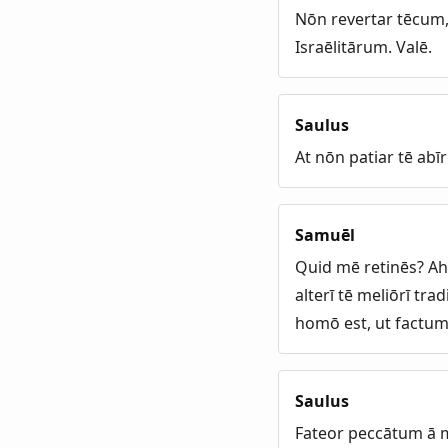
Nōn revertar tēcum,
Israēlitārum. Valē.
Saulus
At nōn patiar tē abī
Samuēl
Quid mē retinēs? Ah
alterī tē meliōrī tr
homō est, ut factum
Saulus
Fateor peccātum ā 