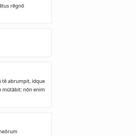
cātus rēgnō
ā tē abrumpit, idque
um mūtābit: nōn enim
 meōrum