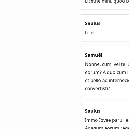
Licetne mihi, quod bo
Saulus
Licet.
Samuēl
Nōnne, cum, vel tē i
eōrum? Ā quō cum in
et bellō ad internec
convertistī?
Saulus
Immō Iovae paruī, e
Agagum eōrum rēgem