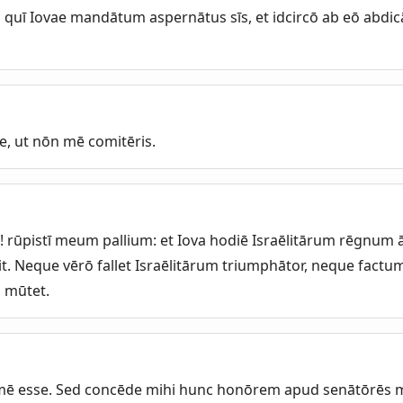
 quī Iovae mandātum aspernātus sīs, et idcircō ab eō abdi
re, ut nōn mē comitēris.
! rūpistī meum pallium: et Iova hodiē Israēlitārum rēgnum 
adit. Neque vērō fallet Israēlitārum triumphātor, neque fact
 mūtet.
mē esse. Sed concēde mihi hunc honōrem apud senātōrēs