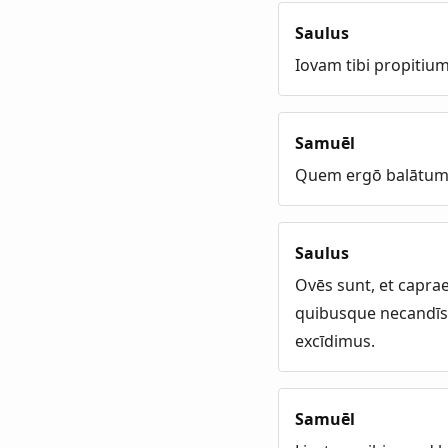
Saulus
Iovam tibi propitium
Samuēl
Quem ergō balātum
Saulus
Ovēs sunt, et capra
quibusque necandīs a
excīdimus.
Samuēl