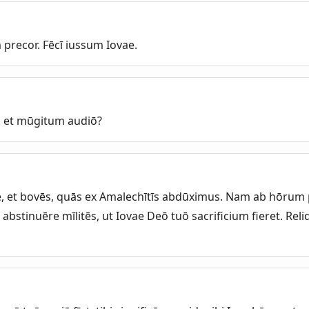
 precor. Fēcī iussum Iovae.
 et mūgitum audiō?
e, et bovēs, quās ex Amalechītīs abdūximus. Nam ab hōru
bstinuēre mīlitēs, ut Iovae Deō tuō sacrificium fieret. Rel