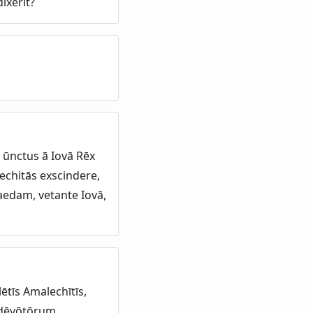
dīxerit?
, ūnctus ā Iovā Rēx
echitās exscindere,
raedam, vetante Iovā,
tīs Amalechītīs,
 dēvōtōrum