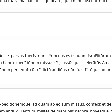
nā tuā veniā fīat, tibi significāre, quid mihi Iova hāc nocte 
ūdice, parvus fuerīs, nunc Princeps es tribuum Israēlitārum
 hanc expedītiōnem missus sīs, iussūsque scelerātōs Amal
iōnem persequī; cūr eī dictō audiēns nōn fuistī? tēque ad p
xpedītiōnemque, ad quam ab eō sum missus, cōnfēcī; et dēlē
 abdūxī. Tantum, mīlitēs dē manubiīs pecora, bovēsque,