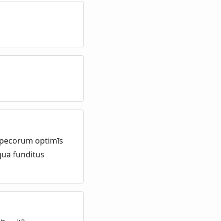
m pecorum optimīs
iqua funditus