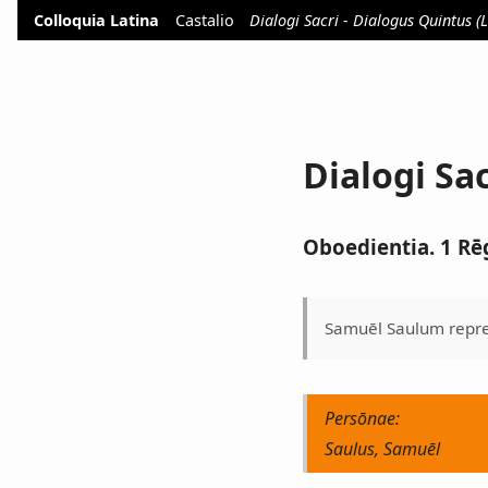
Colloquia Latina
Castalio
Dialogi Sacri - Dialogus Quintus (
Dialogi Sa
Oboedientia. 1 Rēg
Samuēl Saulum repreh
Persōnae:
Saulus, Samuēl