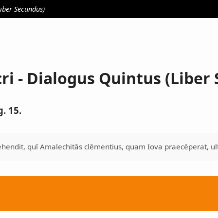
Liber Secundus)
cri - Dialogus Quintus (Liber
. 15.
endit, quī Amalechitās clēmentius, quam Iova praecēperat, ult