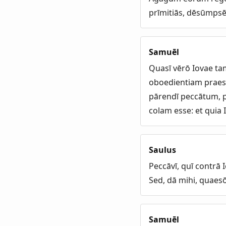
prīmitiās, dēsūmpsē
Samuēl
Quasī vērō Iovae tam
oboedientiam praest
pārendī peccātum, p
colam esse: et quia 
Saulus
Peccāvī, quī contrā 
Sed, dā mihi, quaes
Samuēl