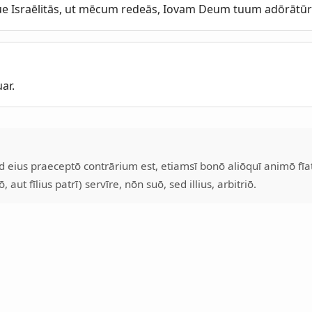
e Israēlitās, ut mēcum redeās, Iovam Deum tuum adōrātūr
ar.
od eius praeceptō contrārium est, etiamsī bonō aliōquī animō fī
 aut fīlius patrī) servīre, nōn suō, sed illius, arbitriō.