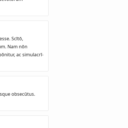
sse. Scītō,
etum. Nam nōn
nitur, ac simulacrī-
eīsque obsecūtus.