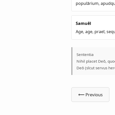
populārium, apudqu
Samuēl
Age, age, praeī, sequ
Sententia
Nihil placet Deō, qu
Deō (sīcut servus herō,
⟵ Previous