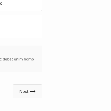
ō.
at: dēbet enim homō
Next ⟶