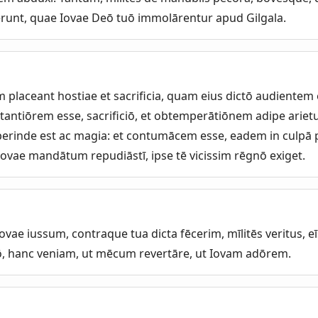
runt, quae Iovae Deō tuō immolārentur apud Gilgala.
 placeant hostiae et sacrificia, quam eius dictō audientem e
antiōrem esse, sacrificiō, et obtemperātiōnem adipe ari
erinde est ac magia: et contumācem esse, eadem in culpā pō
Iovae mandātum repudiāstī, ipse tē vicissim rēgnō exiget.
Iovae iussum, contraque tua dicta fēcerim, mīlitēs veritus, 
ō, hanc veniam, ut mēcum revertāre, ut Iovam adōrem.