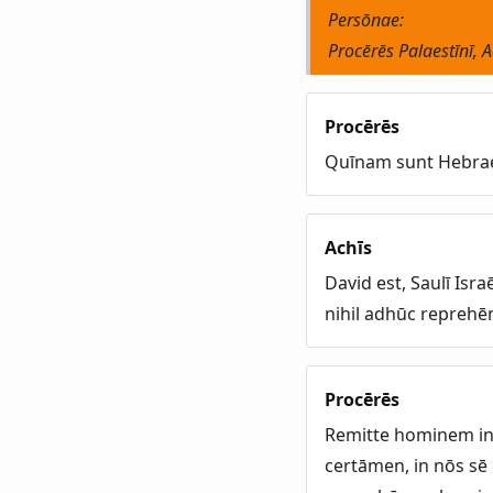
Persōnae:
Procērēs Palaestīnī, 
Procērēs
Quīnam sunt Hebraeī
Achīs
David est, Saulī Isr
nihil adhūc reprehē
Procērēs
Remitte hominem in 
certāmen, in nōs sē