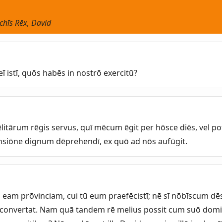
Achīs Rēx, David
 istī, quōs habēs in nostrō exercitū?
aēlitārum rēgis servus, quī mēcum ēgit per hōsce diēs, vel p
nsiōne dignum dēprehendī, ex quō ad nōs aufūgit.
eam prōvinciam, cui tū eum praefēcistī; nē sī nōbīscum dēs
 convertat. Nam quā tandem rē melius possit cum suō domin