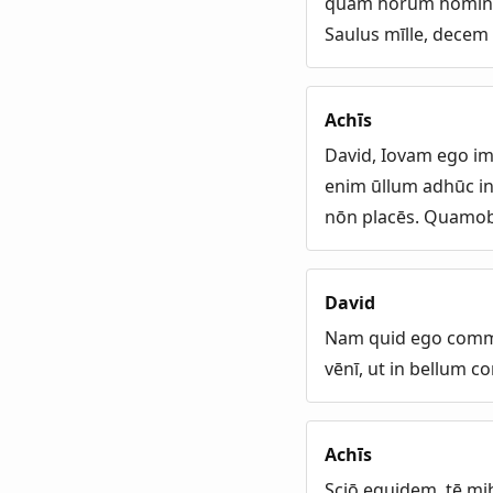
quam hōrum hominum 
Saulus mīlle, decem 
Achīs
David, Iovam ego i
enim ūllum adhūc in
nōn placēs. Quamob
David
Nam quid ego commī
vēnī, ut in bellum c
Achīs
Sciō equidem, tē mih