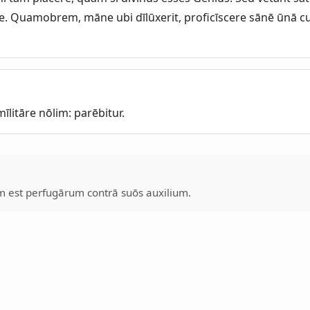
e. Quamobrem, māne ubi dīlūxerit, proficīscere sānē ūnā cu
.
 mīlitāre nōlim: parēbitur.
 est perfugārum contrā suōs auxilium.