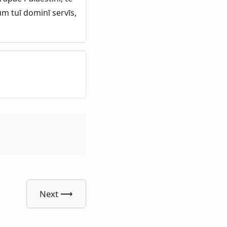
m tuī dominī servīs,
Next ⟶