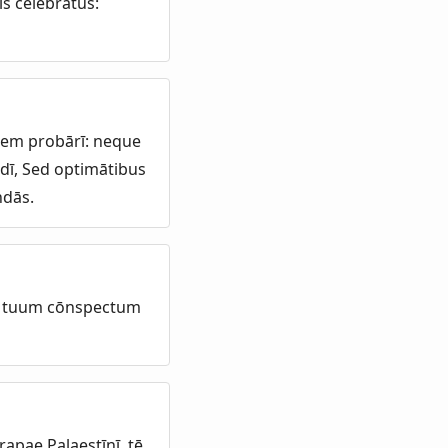
s celebrātus:
nem probārī: neque
dī, Sed optimātibus
ndās.
in tuum cōnspectum
rapae Palaestīnī, tē