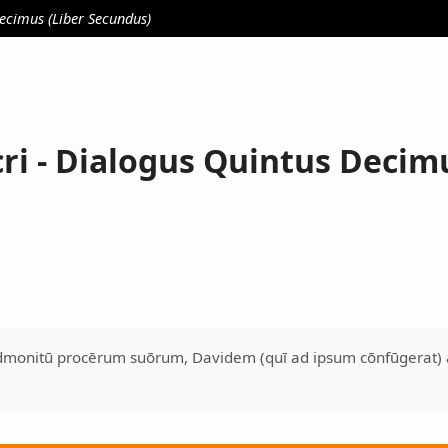
Decimus (Liber Secundus)
cri - Dialogus Quintus Decim
dmonitū procērum suōrum, Davidem (quī ad ipsum cōnfūgerat) 