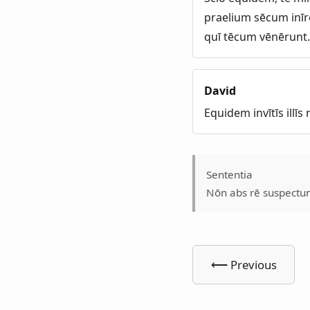
praelium sēcum inīr
quī tēcum vēnērunt
David
Equidem invītīs illīs
Sententia
Nōn abs rē suspectum
⟵ Previous