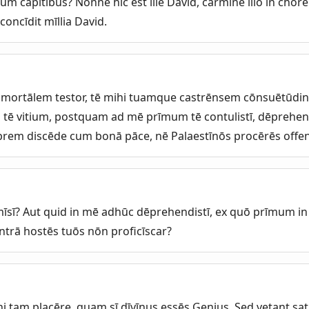
capitibus? Nōnne hīc est ille David, carmine illō in chorēī
concīdit mīllia David.
mmortālem testor, tē mihi tuamque castrēnsem cōnsuētūdi
 tē vitium, postquam ad mē prīmum tē contulistī, dēprehen
rem discēde cum bonā pāce, nē Palaestīnōs procērēs offe
sī? Aut quid in mē adhūc dēprehendistī, ex quō prīmum 
ontrā hostēs tuōs nōn proficīscar?
i tam placēre, quam sī dīvīnus essēs Genius. Sed vetant sat