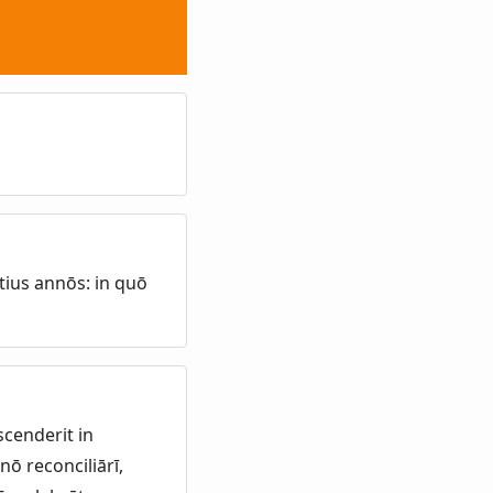
otius annōs: in quō
cenderit in
ō reconciliārī,