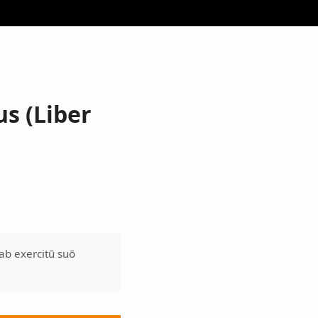
us (Liber
ab exercitū suō