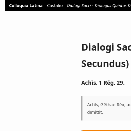
Colloquia Latina
Castalio
Dialogi Sacri - Dialogus Quintus 
Dialogi Sa
Secundus)
Achīs. 1 Rēg. 29.
Achīs, Gēthae Rēx, a
dīmittit.