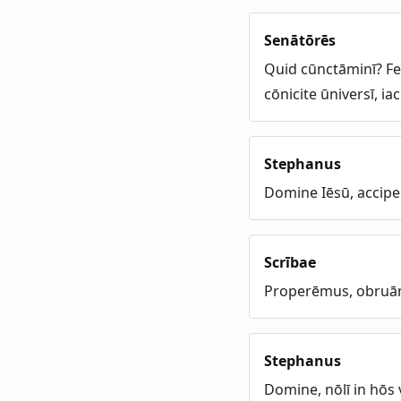
Senātōrēs
Quid cūnctāminī? Fe
cōnicite ūniversī, ia
Stephanus
Domine Iēsū, accip
Scrībae
Properēmus, obruā
Stephanus
Domine, nōlī in hōs 