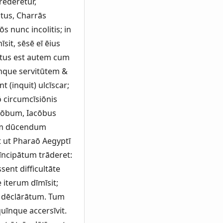
rederētur,
ctus, Charrās
s nunc incolitis; in
it, sēsē eī ēius
ūtus est autem cum
mque servitūtem &
 (inquit) ulcīscar;
 circumcīsiōnis
acōbum, Iacōbus
tum dūcendum
t ut Pharaō Aegyptī
rīncipātum trāderet:
ent difficultāte
 iterum dīmīsit;
ī dēclārātum. Tum
īnque accersīvit.