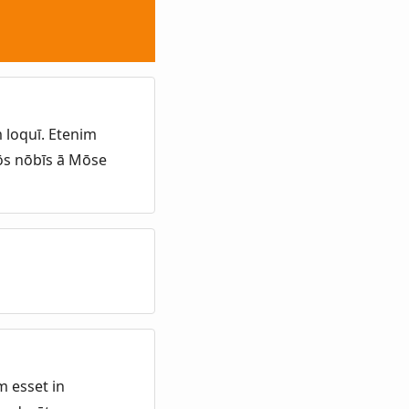
 loquī. Etenim
ōs nōbīs ā Mōse
m esset in