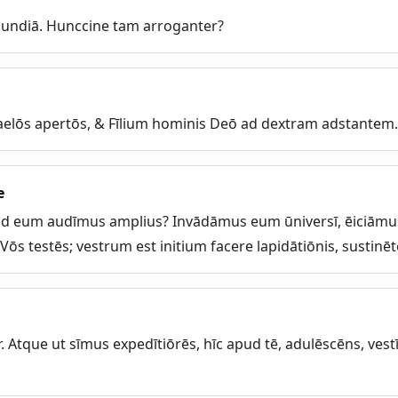
cundiā. Hunccine tam arroganter?
aelōs apertōs, & Fīlium hominis Deō ad dextram adstantem
e
d eum audīmus amplius? Invādāmus eum ūniversī, ēiciāmu
 Vōs testēs; vestrum est initium facere lapidātiōnis, sustinē
. Atque ut sīmus expedītiōrēs, hīc apud tē, adulēscēns, ves