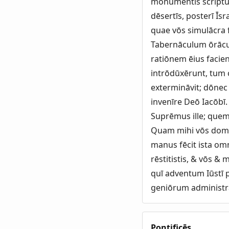
monumentīs scrīptum 
dēsertīs, posterī Īs
quae vōs simulācra 
Tabernāculum ōrāculā
ratiōnem ēius facie
intrōdūxērunt, tum
extermināvit; dōnec
invenīre Deō Iacōbī
Suprēmus ille; quem
Quam mihi vōs domum
manus fēcit ista omn
rēstitistis, & vōs &
quī adventum Iūstī 
geniōrum administr
Pontificēs