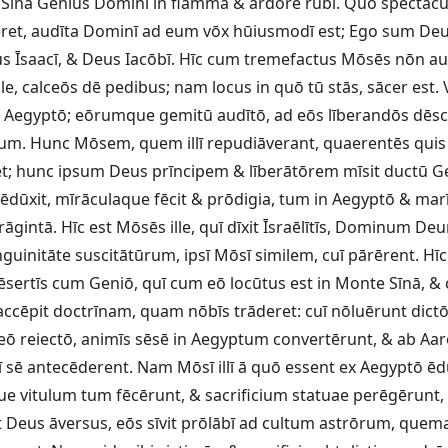
s Sīnā Genius Dominī in flammā & ardōre rubī. Quō spectāc
ret, audīta Dominī ad eum vōx hūiusmodī est; Ego sum De
 Īsaacī, & Deus Iacōbī. Hīc cum tremefactus Mōsēs nōn aud
ille, calceōs dē pedibus; nam locus in quō tū stās, sācer est. 
in Aegyptō; eōrumque gemitū audītō, ad eōs līberandōs dēsc
tum. Hunc Mōsem, quem illī repudiāverant, quaerentēs qui
t; hunc ipsum Deus prīncipem & līberātōrem mīsit ductū Gen
ēdūxit, mīrāculaque fēcit & prōdigia, tum in Aegyptō & mar
āgintā. Hīc est Mōsēs ille, quī dīxit Īsraēlītīs, Dominum D
uinitāte suscitātūrum, ipsī Mōsī similem, cuī pārērent. Hīc il
 dēsertīs cum Geniō, quī cum eō locūtus est in Monte Sīnā, 
 accēpit doctrīnam, quam nōbīs trāderet: cuī nōluērunt dict
 eō reiectō, animīs sēsē in Aegyptum convertērunt, & ab Aar
ī sē antecēderent. Nam Mōsī illī ā quō essent ex Aegyptō ēdu
que vitulum tum fēcērunt, & sacrificium statuae perēgērunt,
Deus āversus, eōs sīvit prōlābī ad cultum astrōrum, qu