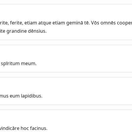
rite, ferite, etiam atque etiam geminā tē. Vōs omnēs cooper
cite grandine dēnsius.
e spīritum meum.
mus eum lapidibus.
vindicāre hoc facinus.