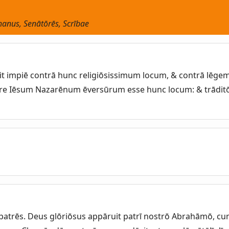
phanus, Senātōrēs, Scrībae
t impiē contrā hunc religiōsissimum locum, & contrā lēgem
re Iēsum Nazarēnum ēversūrum esse hunc locum: & trādit
& patrēs. Deus glōriōsus appāruit patrī nostrō Abrahāmō, cu