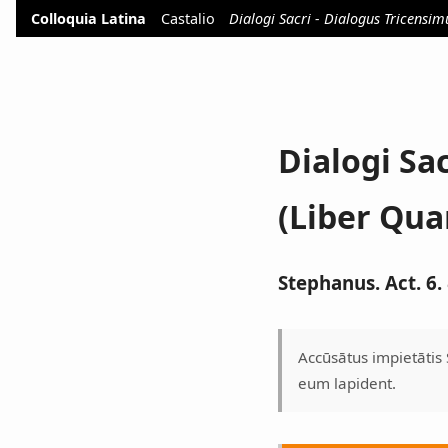
Colloquia Latina
Castalio
Dialogi Sacri - Dialogus Tricensim
Dialogi Sa
(Liber Qua
Stephanus. Act. 6. 
Accūsātus impietātis 
eum lapident.