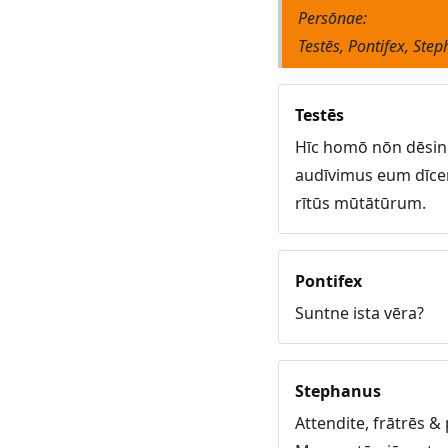
Persōnae:
Testēs, Pontifex, Ste
Testēs
Hīc homō nōn dēsini
audīvimus eum dīce
rītūs mūtātūrum.
Pontifex
Suntne ista vēra?
Stephanus
Attendite, frātrēs 