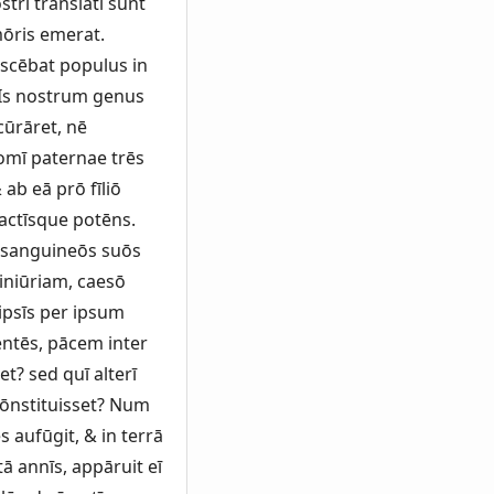
trī trānslātī sunt
mōris emerat.
scēbat populus in
. Is nostrum genus
cūrāret, nē
omī paternae trēs
ab eā prō fīliō
factīsque potēns.
nsanguineōs suōs
 iniūriam, caesō
ipsīs per ipsum
entēs, pācem inter
t? sed quī alterī
cōnstituisset? Num
s aufūgit, & in terrā
ā annīs, appāruit eī