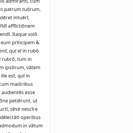
ulō admīrantī, cum
us patrum tuōrum,
ēret intuērī,
Vīdī afflīctiōnem
endī. Itaque volō
s eum prīncipem &
iī, quī eī in rubō
ī rubrō, tum in
eum ipsōrum, vātem
le est, quī in
& cum maiōribus
ō audientēs esse
ōne petiērunt, ut
ctī, sēsē nescīre
 dēlectātī operibus
emadmodum in vātum