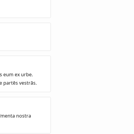
.
s eum ex urbe.
te partēs vestrās.
tīmenta nostra