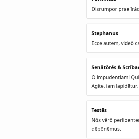
Disrumpor prae īrā
Stephanus
Ecce autem, videō c
Senātōrēs & Scrība
Ō impudentiam! Qui
Agite, iam lapidētur.
Testēs
Nōs vērō perlibenter
dēpōnēmus.