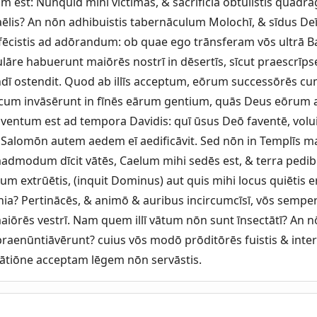
est: Nunquid mihi victimās, & sacrificia obtulistis quadrāg
raēlis? An nōn adhibuistis tabernāculum Molochī, & sīdus De
fēcistis ad adōrandum: ob quae ego trānsferam vōs ultrā 
re habuerunt maiōrēs nostrī in dēsertīs, sīcut praescrīpse
ndī ostendit. Quod ab illīs acceptum, eōrum successōrēs c
 cum invāsērunt in fīnēs eārum gentium, quās Deus eōrum
 ventum est ad tempora Davidis: quī ūsus Deō faventē, volu
. Salomōn autem aedem eī aedificāvit. Sed nōn in Templīs ma
admodum dīcit vātēs, Caelum mihi sedēs est, & terra pedib
 extrūētis, (inquit Dominus) aut quis mihi locus quiētis 
ia? Pertinācēs, & animō & auribus incircumcīsī, vōs semper
 maiōrēs vestrī. Nam quem illī vātum nōn sunt īnsectātī? An 
praenūntiāvērunt? cuius vōs modō prōditōrēs fuistis & inter
ātiōne acceptam lēgem nōn servāstis.