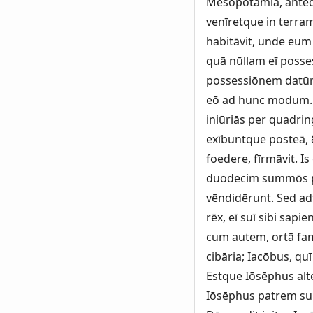
Mesopotāmiā, antequ
venīretque in terram
habitāvit, unde eum 
quā nūllam eī posse
possessiōnem datūr
eō ad hunc modum. 
iniūriās per quadrin
exībuntque posteā, 
foedere, fīrmāvit. 
duodecim summōs pa
vēndidērunt. Sed adf
rēx, eī suī sibi sap
cum autem, ortā fam
cibāria; Iacōbus, qu
Estque Iōsēphus alt
Iōsēphus patrem su