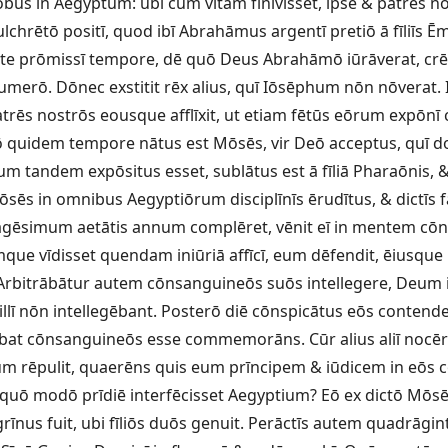
ōbus in Aegyptum: ubi cum vītam fīnīvisset, ipse & patrēs nos
chrētō positī, quod ibī Abrahāmus argentī pretiō ā fīliīs Ē
te prōmissī tempore, dē quō Deus Abrahāmō iūrāverat, crē
numerō. Dōnec exstitit rēx alius, quī Iōsēphum nōn nōverat
atrēs nostrōs eousque afflīxit, ut etiam fētūs eōrum expōnī 
 quidem tempore nātus est Mōsēs, vir Deō acceptus, quī d
m tandem expōsitus esset, sublātus est ā fīliā Pharaōnis, & 
sēs in omnibus Aegyptiōrum disciplīnīs ērudītus, & dictīs 
ēsimum aetātis annum complēret, vēnit eī in mentem cō
umque vīdisset quendam iniūriā affīcī, eum dēfendit, ēiusque
. Arbitrābātur autem cōnsanguineōs suōs intellegere, Deum 
illī nōn intellegēbant. Posterō diē cōnspicātus eōs contend
ēbat cōnsanguineōs esse commemorāns. Cūr alius aliī nocēre
eum rēpulit, quaerēns quis eum prīncipem & iūdicem in eōs 
e, quō modō prīdiē interfēcisset Aegyptium? Eō ex dictō Mōsē
nus fuit, ubi fīliōs duōs genuit. Perāctīs autem quadrāgint