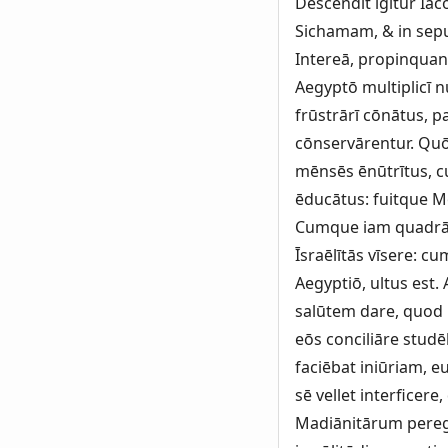
Dēscendit igitur Iac
Sichamam, & in sepul
Intereā, propinquan
Aegyptō multiplicī 
frūstrārī cōnātus, p
cōnservārentur. Quō
mēnsēs ēnūtrītus, cu
ēducātus: fuitque Mō
Cumque iam quadrāg
Īsraēlītās vīsere: c
Aegyptiō, ultus est
salūtem dare, quod 
eōs conciliāre stud
faciēbat iniūriam, 
sē vellet interficer
Madiānitārum peregrī