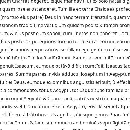
am Charrās dēgeret, eīque mandāvit, ut ex solō nātālī dīg
 quam ipse eī ostenderet. Tum ille ex terrā Chaldaeā prōfe
(mortuō ēius patre) Deus in hanc terram trānstulit, quam vō
ssiōnem trādidit, nē vestīgium quidem pedis: & tamen prōmīs
um, & ēius post eum sobolī, cum līberōs nōn habēret. Loc
Ēius posterōs peregrīnōs fore in terrā extrāneōrum, eōru
gentōs annōs perpessūrōs: sed illam ego gentem cuī servient
& mē hōc ipsō in locō adōrābunt: Eamque rem, initō cum eō
Is genuit Īsaacum, eumque octāvō diē circumcīdit. Īsaacus I
trēs. Summī patrēs invidā adductī, Iōsēphum in Aegyp
uit eī Deus, eumque ex omnibus anguistiīs ēripuit, & effēci
ientiā commendātō, tōtīus Aegyptī, tōtīusque suae familiae p
e in omnī Aegyptō & Chananaeā, patrēs nostrī in magnā ess
ī audīvisset frūmentum esse in Aegyptō, eōs illō semel atque
erō itinere ā frātribus suīs agnitus, ēiusque genus Pharaōn
um Iacōbum, & familiam omnem ad hominēs septuāgintā qu