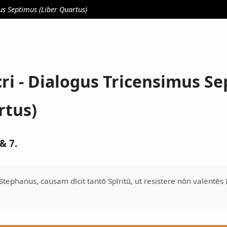
us Septimus (Liber Quartus)
cri - Dialogus Tricensimus S
rtus)
& 7.
Stephanus, causam dīcit tantō Spīritū, ut resistere nōn valentē