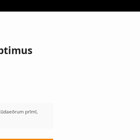
eptimus
s Iūdaeōrum prīmī,