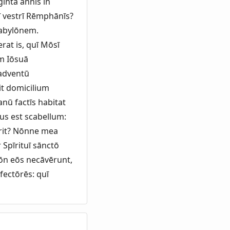
intā annīs in
ī vestrī Rēmphānīs?
Babylōnem.
rat is, quī Mōsī
um Iōsuā
 adventū
it domicilium
nū factīs habitat
us est scabellum:
erit? Nōnne mea
 Spīrituī sānctō
nōn eōs necāvērunt,
fectōrēs: quī