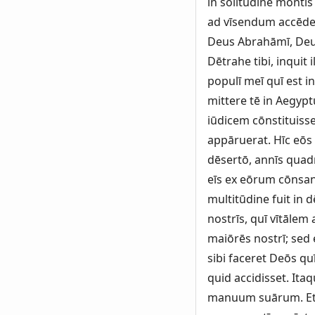
in sōlitūdine monti
ad vīsendum accēde
Deus Abrahāmī, Deus
Dētrahe tibi, inquit 
populī meī quī est 
mittere tē in Aegyp
iūdicem cōnstituisse
appāruerat. Hīc eōs 
dēsertō, annīs quadr
eīs ex eōrum cōnsang
multitūdine fuit in
nostrīs, quī vītālem
maiōrēs nostrī; sed
sibi faceret Deōs qu
quid accidisset. Ita
manuum suārum. Et 