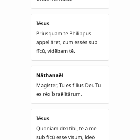
Iēsus
Priusquam tē Philippus
appellāret, cum essēs sub
fīcū, vidēbam tē.
Nāthanaēl
Magister, Tū es fīlius Deī. Tū
es rēx Īsraēlītārum.
Iēsus
Quoniam dīxī tibi, tē ā mē
sub fīcū esse vīsum, ideō