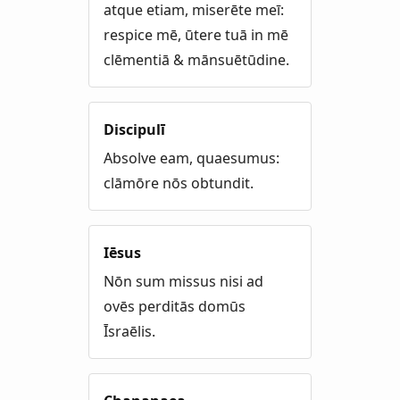
atque etiam, miserēte meī:
respice mē, ūtere tuā in mē
clēmentiā & mānsuētūdine.
Discipulī
Absolve eam, quaesumus:
clāmōre nōs obtundit.
Iēsus
Nōn sum missus nisi ad
ovēs perditās domūs
Īsraēlis.