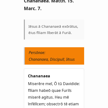
Chananaea. Matth. 15.
Marc. 7.
Iēsus ā Chananaeā exōrātus,
ēius fīliam līberāt ā Furiā.
Persōnae:
Chananaea, Discipulī, Iēsus
Chananaea
Miserēre meī, Ō tū Davidide:
fīliam habeō quae Furiīs
miserē agitus. Heu mē
īnfēlīcem; obsectrō tē etiam