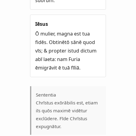
suōrum.
Iēsus
Ō mulier, magna est tua
fidēs. Obtinētō sānē quod
vīs; & propter istud dictum
abī laeta: nam Furia
ēmigrāvit ē tuā fīliā.
Sententia
Chrīstus exōrābilis est, etiam
iīs quōs maximē vidētur
exclūdere. Fīde Chrīstus
expugnātur.