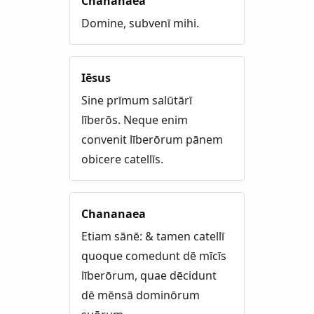
Chananaea
Domine, subvenī mihi.
Iēsus
Sine prīmum salūtārī
līberōs. Neque enim
convenit līberōrum pānem
obicere catellīs.
Chananaea
Etiam sānē: & tamen catellī
quoque comedunt dē mīcīs
līberōrum, quae dēcidunt
dē mēnsā dominōrum