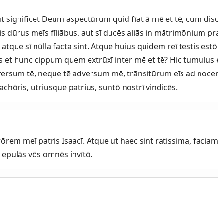
t significet Deum aspectūrum quid fīat ā mē et tē, cum dis
ris dūrus meīs fīliābus, aut sī ducēs aliās in mātrimōnium p
atque sī nūlla facta sint. Atque huius quidem reī testis est
 et hunc cippum quem extrūxī inter mē et tē? Hic tumulus e
ersum tē, neque tē adversum mē, trānsitūrum eīs ad noc
hōris, utriusque patrius, suntō nostrī vindicēs.
ōrem meī patris Isaacī. Atque ut haec sint ratissima, faciam
 epulās vōs omnēs invītō.