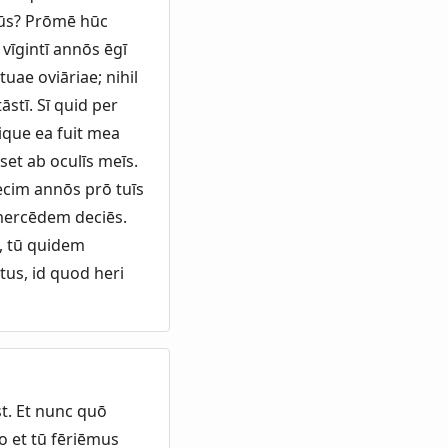
omūs? Prōmē hūc
vīgintī annōs ēgī
ae oviāriae; nihil
stī. Sī quid per
ique ea fuit mea
set ab oculīs meīs.
ecim annōs prō tuīs
 mercēdem deciēs.
i, tū quidem
tus, id quod heri
st. Et nunc quō
go et tū fēriēmus