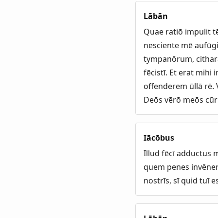
Lābān
Quae ratiō impulit 
nesciente mē aufūgi
tympanōrum, citharā
fēcistī. Et erat mih
offenderem ūllā rē.
Deōs vērō meōs cūr 
Iācōbus
Illud fēcī adductus 
quem penes invēnerī
nostrīs, sī quid tuī 