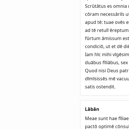
Scrūtātus es omnia m
cōram necessāriīs u
apud tē: tuae ovēs 
ad tē retulī ēreptum
fūrtum āmissum est,
condiciō, ut et dē d
Iam hīc mihi vīgēsi
duābus fīliābus, se
Quod nisi Deus patri
dīmīsissēs mē vacuu
satis ostendit.
Lābān
Meae sunt hae fīliae
pactō optimē cōnsula