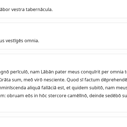
tābor vestra tabernācula.
s vestīgēs omnia.
gnō perīculō, nam Lābān pater meus conquīrit per omnia t
ūrāta sum, meō virō nesciente. Quod sī factum dēprehendēt
inīscenda aliquā fallāciā est, et quidem subitō, nam meus
viam: obruam eōs in hōc stercore camēlīnō, deinde sedēbō su