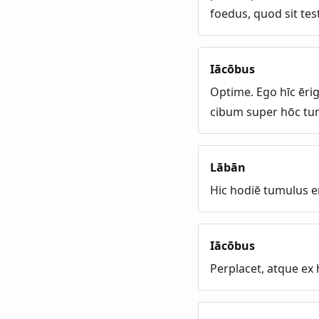
foedus, quod sit te
Iācōbus
Optime. Ego hīc ēri
cibum super hōc tu
Lābān
Hic hodiē tumulus er
Iācōbus
Perplacet, atque ex