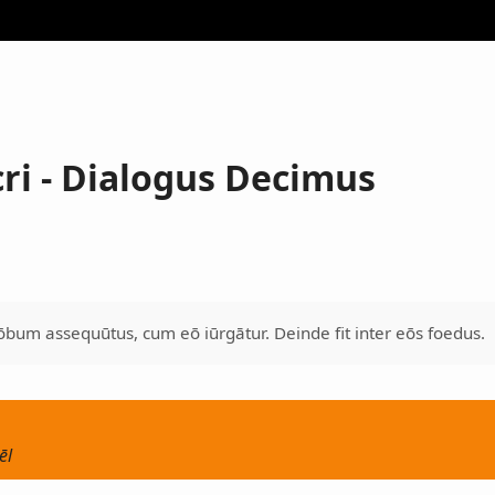
cri - Dialogus Decimus
bum assequūtus, cum eō iūrgātur. Deinde fit inter eōs foedus.
ēl