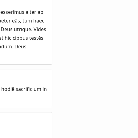
cesserīmus alter ab
raeter eās, tum haec
ō Deus utrīque. Vidēs
t hic cippus testēs
endum. Deus
 hodiē sacrificium in