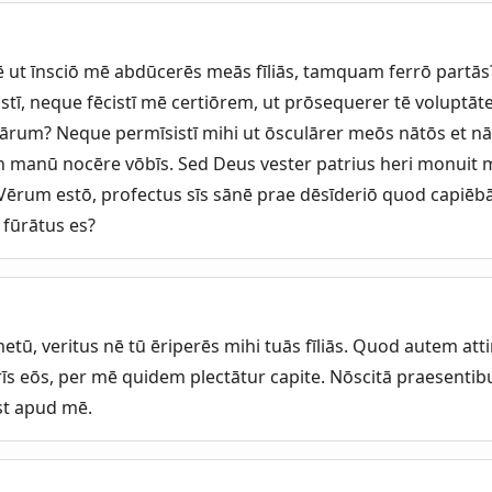
tē ut īnsciō mē abdūcerēs meās fīliās, tamquam ferrō partās
stī, neque fēcistī mē certiōrem, ut prōsequerer tē voluptā
rum? Neque permīsistī mihi ut ōsculārer meōs nātōs et nāt
i in manū nocēre vōbīs. Sed Deus vester patrius heri monuit
 Vērum estō, profectus sīs sānē prae dēsīderiō quod capiē
fūrātus es?
metū, veritus nē tū ēriperēs mihi tuās fīliās. Quod autem atti
s eōs, per mē quidem plectātur capite. Nōscitā praesentib
est apud mē.