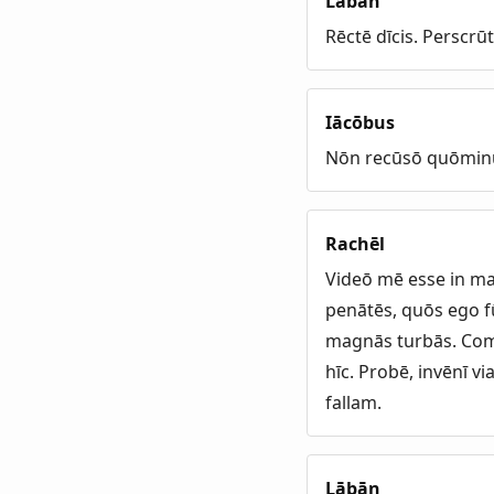
Lābān
Rēctē dīcis. Perscrū
Iācōbus
Nōn recūsō quōminu
Rachēl
Videō mē esse in ma
penātēs, quōs ego f
magnās turbās. Comm
hīc. Probē, invēnī 
fallam.
Lābān