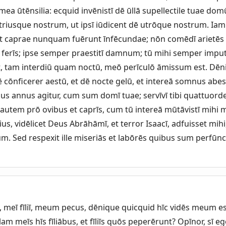
ea ūtēnsilia: ecquid invēnistī dē ūllā supellectile tuae d
triusque nostrum, ut ipsī iūdicent dē utrōque nostrum. Iam 
et caprae nunquam fuērunt īnfēcundae; nōn comēdī arietēs tu
 ferīs; ipse semper praestitī damnum; tū mihi semper imputā
 tam interdiū quam noctū, meō perīculō āmissum est. Dēn
iē cōnficerer aestū, et dē nocte gelū, et intereā somnus abes
mus annus agitur, cum sum domī tuae; servīvī tibi quattuord
x autem prō ovibus et caprīs, cum tū intereā mūtāvistī mihi
us, vidēlicet Deus Abrāhāmī, et terror Isaacī, adfuisset mih
m. Sed respexit ille miseriās et labōrēs quibus sum perfūnc
, meī fīliī, meum pecus, dēnique quicquid hīc vidēs meum e
m meīs hīs fīliābus, et fīliīs quōs peperērunt? Opīnor, sī e