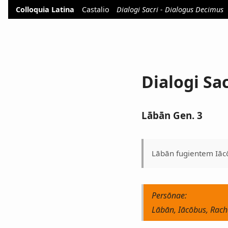
Colloquia Latina
Castalio
Dialogi Sacri - Dialogus Decimus
Dialogi Sa
Lābān Gen. 3
Lābān fugientem Iācō
Persōnae:
Lābān, Iācōbus, Rach