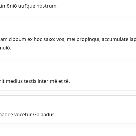
stimōniō utrīque nostrum.
gam cippum ex hōc saxō: vōs, meī propinquī, accumulātē la
mulō.
it medius testis inter mē et tē.
 hāc rē vocētur Galaadus.