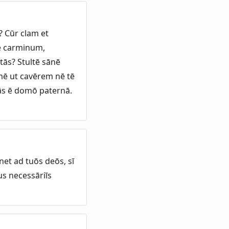
? Cūr clam et
te carminum,
ās? Stultē sānē
 mē ut cavērem nē tē
bās ē domō paternā.
net ad tuōs deōs, sī
us necessāriīs