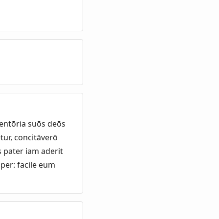
entōria suōs deōs
ur, concitāverō
 pater iam aderit
per: facile eum