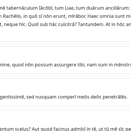
mē tabernāculum Iācōbī, tum Liae, tum duārum ancillārum:
 Rachēlis, in quō sī nōn erunt, mīrābor. Haec omnia sunt m
, neque hīc. Quid sub hāc culcitrā? Tantundem. At in hōc a
omine, quod nōn possum assurgere tibi, nam sum in mēnstru
ligentissimē, sed nusquam comperī meōs deōs penetrālēs.
tum scelus? Aut quod facinus admīsī in tē, ut tū mē sīc p