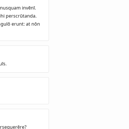
 nusquam invēnī.
ihi perscrūtanda.
ngulō erunt: at nōn
īs.
ersequerēre?