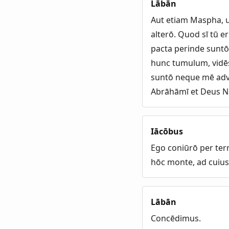
Lābān
Aut etiam Maspha, u
alterō. Quod sī tū e
pacta perinde suntō 
hunc tumulum, vidēs
suntō neque mē adv
Abrāhāmī et Deus Nac
Iācōbus
Ego coniūrō per terr
hōc monte, ad cuius
Lābān
Concēdimus.