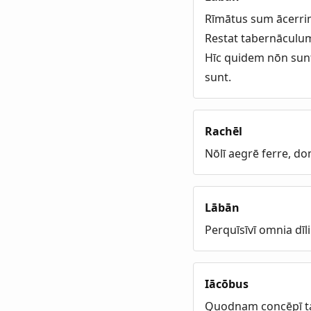
Rīmātus sum ācerri
Restat tabernāculum
Hīc quidem nōn sunt
sunt.
Rachēl
Nōlī aegrē ferre, d
Lābān
Perquīsīvī omnia dī
Iācōbus
Quodnam concēpī tan