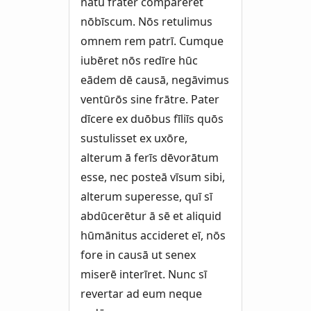
nātū frāter compārēret
nōbīscum. Nōs retulimus
omnem rem patrī. Cumque
iubēret nōs redīre hūc
eādem dē causā, negāvimus
ventūrōs sine frātre. Pater
dīcere ex duōbus fīliīs quōs
sustulisset ex uxōre,
alterum ā ferīs dēvorātum
esse, nec posteā vīsum sibi,
alterum superesse, quī sī
abdūcerētur ā sē et aliquid
hūmānitus accideret eī, nōs
fore in causā ut senex
miserē interīret. Nunc sī
revertar ad eum neque