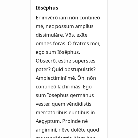
Iōsēphus
Enimvērō iam nōn contineō
mē, nec possum amplius
dissimulāre. Vōs, exīte
omnēs forās. Ō frātrēs meī,
ego sum Iōsēphus.
Obsecrō, estne superstes
pater? Quid obstupuistis?
Amplectiminī mē. Ōh! nōn
contineō lachrimās. Ego
sum Iōsēphus germānus
vester, quem vēndidistis
mercātōribus euntibus in
Aegyptum. Proinde nē
angiminī, nēve dolēte quod