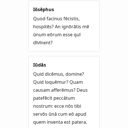
Iōsēphus
Quod facinus fēcistis,
hospitēs? An ignōrātis mē
ūnum eōrum esse quī
dīvīnent?
Iūdās
Quid dicēmus, domine?
Quid loquēmur? Quam
causam afferēmus? Deus
patefēcit peccātum
nostrum: ecce nōs tibi
servōs ūnā cum eō apud
quem inventa est patera.