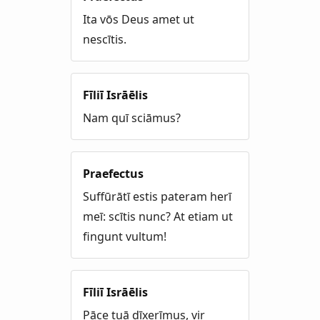
Ita vōs Deus amet ut
nescītis.
Fīliī Isrāēlis
Nam quī sciāmus?
Praefectus
Suffūrātī estis pateram herī
meī: scītis nunc? At etiam ut
fingunt vultum!
Fīliī Isrāēlis
Pāce tuā dīxerīmus, vir