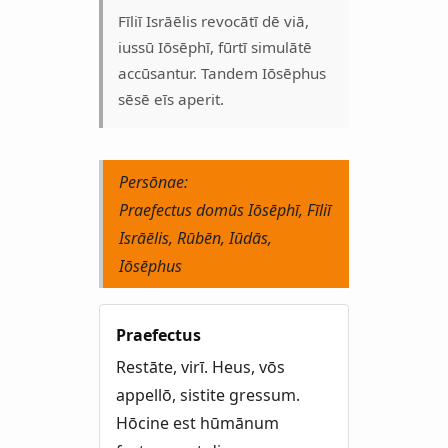
Fīliī Isrāēlis revocātī dē viā,
iussū Iōsēphī, fūrtī simulātē
accūsantur. Tandem Iōsēphus
sēsē eīs aperit.
Persōnae:
Praefectus domūs Iōsēphī, Fīliī
Isrāēlis, Rūbēn, Iūdās,
Iōsēphus
Praefectus
Restāte, virī. Heus, vōs
appellō, sistite gressum.
Hōcine est hūmānum