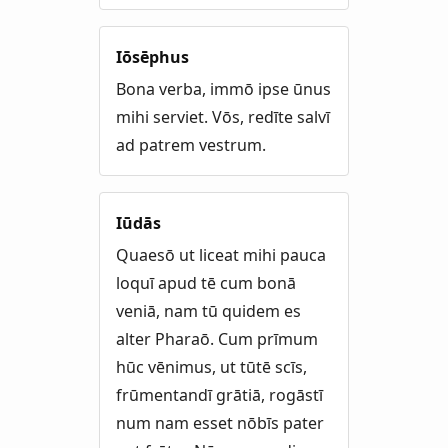
Iōsēphus
Bona verba, immō ipse ūnus
mihi serviet. Vōs, redīte salvī
ad patrem vestrum.
Iūdās
Quaesō ut liceat mihi pauca
loquī apud tē cum bonā
veniā, nam tū quidem es
alter Pharaō. Cum prīmum
hūc vēnimus, ut tūtē scīs,
frūmentandī grātiā, rogāstī
num nam esset nōbīs pater