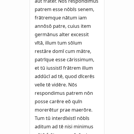
aut frāter. Nōs respondimus
patrem esse nōbīs senem,
frātremque nātum iam
annōsō patre, cuius item
germānus alter excessit
vītā, illum tum sōlum
restāre domī cum mātre,
patrīque esse cārissimum,
et tū iussistī frātrem illum
addūcī ad tē, quod dīcerēs
velle tē vidēre. Nōs
respondimus patrem nōn
posse carēre eō quīn
morerētur prae maerōre.
Tum tū interdīxistī nōbīs
aditum ad tē nisi minimus