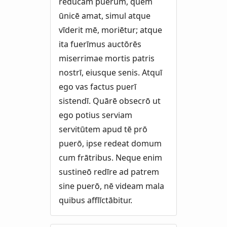
redūcam puerum, quem
ūnicē amat, simul atque
vīderit mē, moriētur; atque
ita fuerīmus auctōrēs
miserrimae mortis patris
nostrī, eiusque senis. Atquī
ego vas factus puerī
sistendī. Quārē obsecrō ut
ego potius serviam
servitūtem apud tē prō
puerō, ipse redeat domum
cum frātribus. Neque enim
sustineō redīre ad patrem
sine puerō, nē videam mala
quibus afflīctābitur.