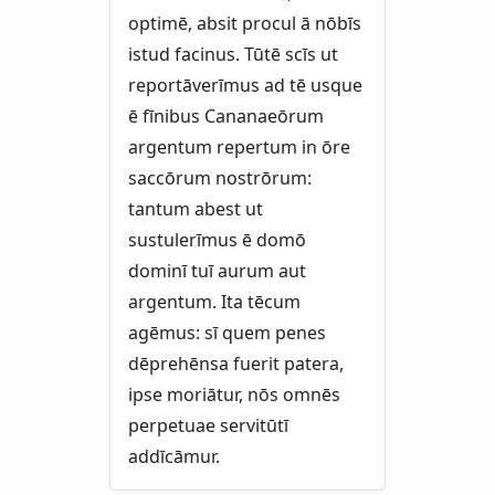
optimē, absit procul ā nōbīs
istud facinus. Tūtē scīs ut
reportāverīmus ad tē usque
ē fīnibus Cananaeōrum
argentum repertum in ōre
saccōrum nostrōrum:
tantum abest ut
sustulerīmus ē domō
dominī tuī aurum aut
argentum. Ita tēcum
agēmus: sī quem penes
dēprehēnsa fuerit patera,
ipse moriātur, nōs omnēs
perpetuae servitūtī
addīcāmur.