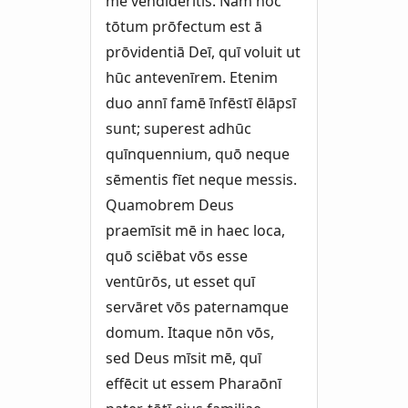
mē vēndiderītis. Nam hoc
tōtum prōfectum est ā
prōvidentiā Deī, quī voluit ut
hūc antevenīrem. Etenim
duo annī famē īnfēstī ēlāpsī
sunt; superest adhūc
quīnquennium, quō neque
sēmentis fīet neque messis.
Quamobrem Deus
praemīsit mē in haec loca,
quō sciēbat vōs esse
ventūrōs, ut esset quī
servāret vōs paternamque
domum. Itaque nōn vōs,
sed Deus mīsit mē, quī
effēcit ut essem Pharaōnī