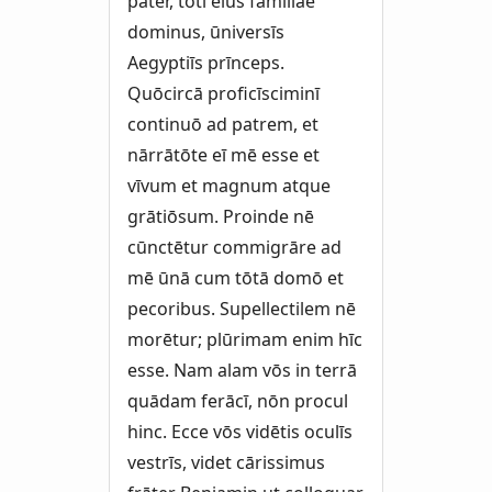
pater, tōtī eius familiae
dominus, ūniversīs
Aegyptiīs prīnceps.
Quōcircā proficīsciminī
continuō ad patrem, et
nārrātōte eī mē esse et
vīvum et magnum atque
grātiōsum. Proinde nē
cūnctētur commigrāre ad
mē ūnā cum tōtā domō et
pecoribus. Supellectilem nē
morētur; plūrimam enim hīc
esse. Nam alam vōs in terrā
quādam ferācī, nōn procul
hinc. Ecce vōs vidētis oculīs
vestrīs, videt cārissimus