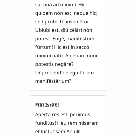
sarcinā ad minimī. Hīc
quidem nōn est, neque hīc;
sed profectō inveniētur.
Ubiubi est, diū cēlārī nōn
potest. Eugē, manifēstum
fūrtum! Hīc est in saccō
minimī nātū. An etiam nunc
potestis negāre?
Dēprehendīne ego fūrem
manifēstārium?
Fīliī Isrāēl
Aperta rēs est, periimus
funditus! Heu rem miseram
et lūctuōsam!An ūllī