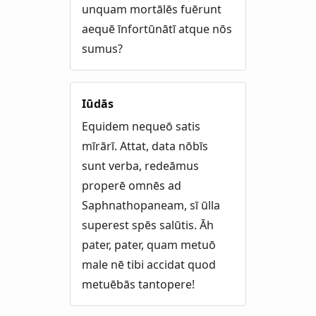
unquam mortālēs fuērunt
aequē īnfortūnātī atque nōs
sumus?
Iūdās
Equidem nequeō satis
mīrārī. Attat, data nōbīs
sunt verba, redeāmus
properē omnēs ad
Saphnathopaneam, sī ūlla
superest spēs salūtis. Āh
pater, pater, quam metuō
male nē tibi accidat quod
metuēbās tantopere!