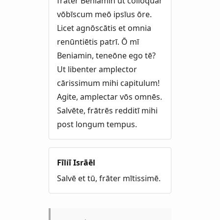
frāter Beniamin ut colloquar
vōbīscum meō ipsīus ōre.
Licet agnōscātis et omnia
renūntiētis patrī. Ō mī
Beniamin, teneōne ego tē?
Ut libenter amplector
cārissimum mihi capitulum!
Agite, amplectar vōs omnēs.
Salvēte, frātrēs redditī mihi
post longum tempus.
Fīliī Isrāēl
Salvē et tū, frāter mītissimē.