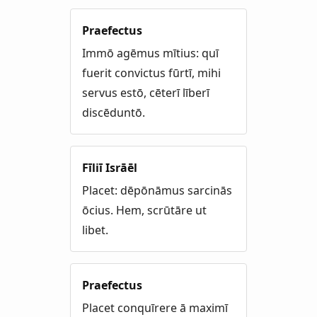
Praefectus
Immō agēmus mītius: quī
fuerit convictus fūrtī, mihi
servus estō, cēterī līberī
discēduntō.
Fīliī Isrāēl
Placet: dēpōnāmus sarcinās
ōcius. Hem, scrūtāre ut
libet.
Praefectus
Placet conquīrere ā maximī