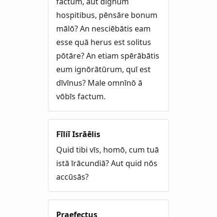
factum, aut dignum
hospitibus, pēnsāre bonum
mālō? An nesciēbātis eam
esse quā herus est solitus
pōtāre? An etiam spērābātis
eum ignōrātūrum, quī est
dīvīnus? Male omnīnō ā
vōbīs factum.
Fīliī Isrāēlis
Quid tibi vīs, homō, cum tuā
istā īrācundiā? Aut quid nōs
accūsās?
Praefectus