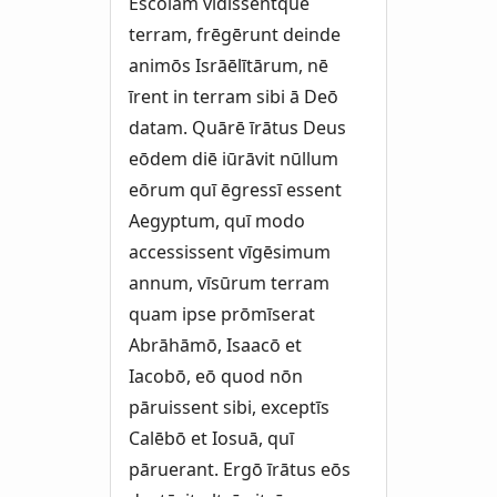
Escolam vīdissentque
terram, frēgērunt deinde
animōs Isrāēlītārum, nē
īrent in terram sibi ā Deō
datam. Quārē īrātus Deus
eōdem diē iūrāvit nūllum
eōrum quī ēgressī essent
Aegyptum, quī modo
accessissent vīgēsimum
annum, vīsūrum terram
quam ipse prōmīserat
Abrāhāmō, Isaacō et
Iacobō, eō quod nōn
pāruissent sibi, exceptīs
Calēbō et Iosuā, quī
pāruerant. Ergō īrātus eōs