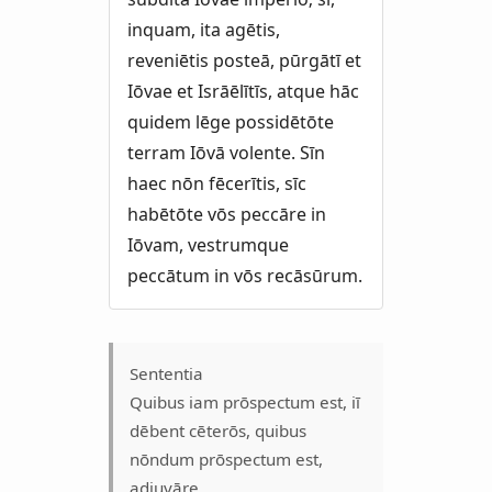
inquam, ita agētis,
reveniētis posteā, pūrgātī et
Iōvae et Isrāēlītīs, atque hāc
quidem lēge possidētōte
terram Iōvā volente. Sīn
haec nōn fēcerītis, sīc
habētōte vōs peccāre in
Iōvam, vestrumque
peccātum in vōs recāsūrum.
Sententia
Quibus iam prōspectum est, iī
dēbent cēterōs, quibus
nōndum prōspectum est,
adiuvāre.