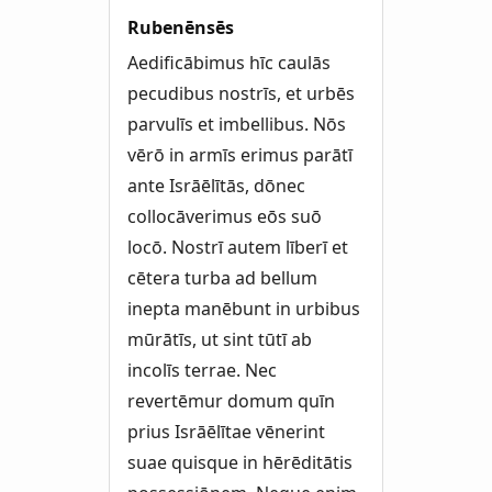
Rubenēnsēs
Aedificābimus hīc caulās
pecudibus nostrīs, et urbēs
parvulīs et imbellibus. Nōs
vērō in armīs erimus parātī
ante Isrāēlītās, dōnec
collocāverimus eōs suō
locō. Nostrī autem līberī et
cētera turba ad bellum
inepta manēbunt in urbibus
mūrātīs, ut sint tūtī ab
incolīs terrae. Nec
revertēmur domum quīn
prius Isrāēlītae vēnerint
suae quisque in hērēditātis