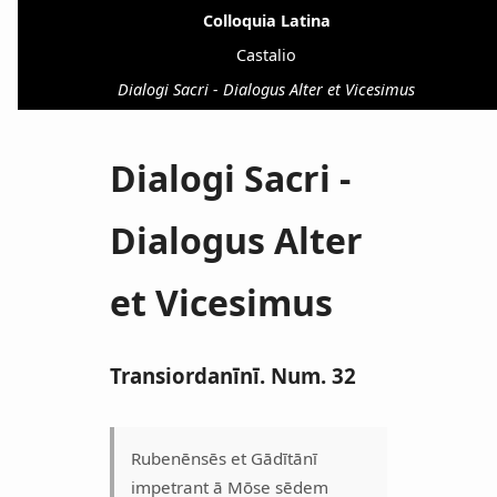
Colloquia Latina
Castalio
Dialogi Sacri - Dialogus Alter et Vicesimus
Dialogi Sacri -
Dialogus Alter
et Vicesimus
Transiordanīnī. Num. 32
Rubenēnsēs et Gādītānī
impetrant ā Mōse sēdem