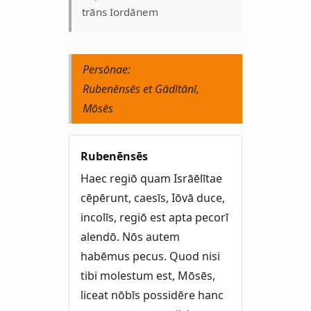
trāns Iordānem
Persōnae:
Rubenēnsēs et Gādītānī,
Mōsēs
Rubenēnsēs
Haec regiō quam Isrāēlītae
cēpērunt, caesīs, Iōvā duce,
incolīs, regiō est apta pecorī
alendō. Nōs autem
habēmus pecus. Quod nisi
tibi molestum est, Mōsēs,
liceat nōbīs possidēre hanc