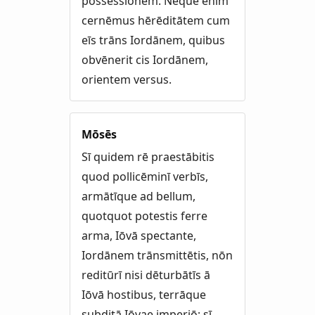
possessiōnem. Neque enim
cernēmus hērēditātem cum
eīs trāns Iordānem, quibus
obvēnerit cis Iordānem,
orientem versus.
Mōsēs
Sī quidem rē praestābitis
quod pollicēminī verbīs,
armātīque ad bellum,
quotquot potestis ferre
arma, Iōvā spectante,
Iordānem trānsmittētis, nōn
reditūrī nisi dēturbātīs ā
Iōvā hostibus, terrāque
subditā Iōvae imperiō; sī,