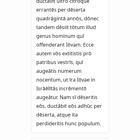
ductāvit ultrō citrōque
errantēs per dēserta
quadrāgintā annōs, dōnec
tandem dēsiit tōtum illud
genus hominum quī
offenderant Iōvam. Ecce
autem vōs extitistis prō
patribus vestrīs, quī
augeātis numerum
nocentum, ut īra Iōvae in
Isrāēlītās incrēmentō
augeātur. Nam sī dēseritis
eōs, ductābit eōs adhūc per
dēserta, atque ita
perdideritis hunc populum.