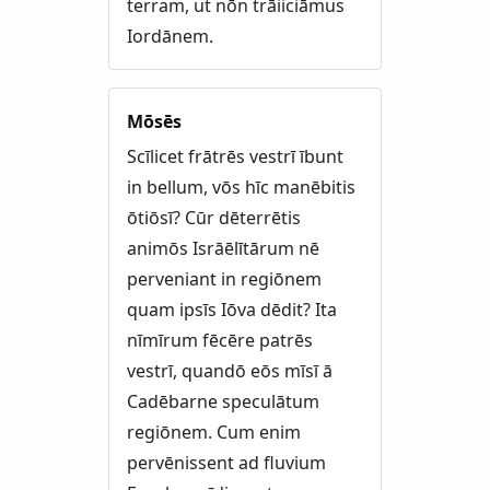
terram, ut nōn trāiiciāmus
Iordānem.
Mōsēs
Scīlicet frātrēs vestrī ībunt
in bellum, vōs hīc manēbitis
ōtiōsī? Cūr dēterrētis
animōs Isrāēlītārum nē
perveniant in regiōnem
quam ipsīs Iōva dēdit? Ita
nīmīrum fēcēre patrēs
vestrī, quandō eōs mīsī ā
Cadēbarne speculātum
regiōnem. Cum enim
pervēnissent ad fluvium