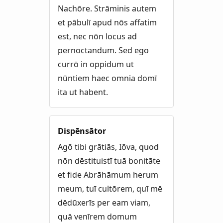
Nachōre. Strāminis autem
et pābulī apud nōs affatim
est, nec nōn locus ad
pernoctandum. Sed ego
currō in oppidum ut
nūntiem haec omnia domī
ita ut habent.
Dispēnsātor
Agō tibi grātiās, Iōva, quod
nōn dēstituistī tuā bonitāte
et fide Abrāhāmum herum
meum, tuī cultōrem, quī mē
dēdūxerīs per eam viam,
quā venīrem domum