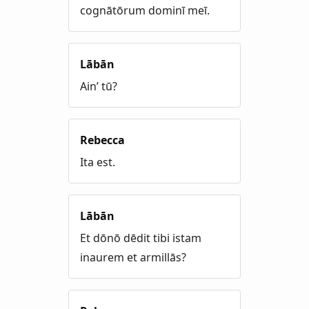
cognātōrum dominī meī.
Lābān
Ain’ tū?
Rebecca
Ita est.
Lābān
Et dōnō dēdit tibi istam
inaurem et armillās?