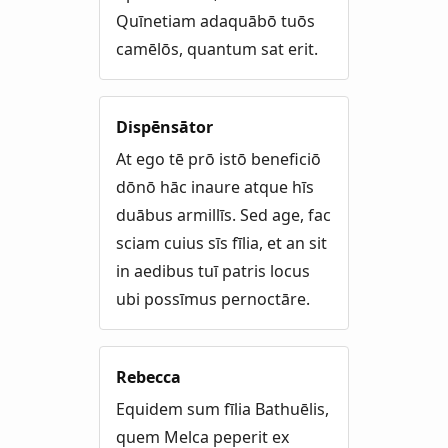
Quīnetiam adaquābō tuōs
camēlōs, quantum sat erit.
Dispēnsātor
At ego tē prō istō beneficiō
dōnō hāc inaure atque hīs
duābus armillīs. Sed age, fac
sciam cuius sīs fīlia, et an sit
in aedibus tuī patris locus
ubi possīmus pernoctāre.
Rebecca
Equidem sum fīlia Bathuēlis,
quem Melca peperit ex