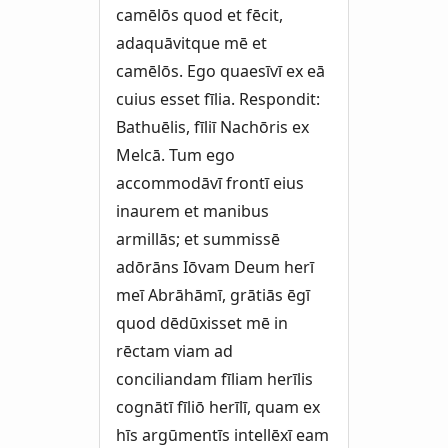
camēlōs quod et fēcit,
adaquāvitque mē et
camēlōs. Ego quaesīvī ex eā
cuius esset fīlia. Respondit:
Bathuēlis, fīliī Nachōris ex
Melcā. Tum ego
accommodāvī frontī eius
inaurem et manibus
armillās; et summissē
adōrāns Iōvam Deum herī
meī Abrāhāmī, grātiās ēgī
quod dēdūxisset mē in
rēctam viam ad
conciliandam fīliam herīlis
cognātī fīliō herīlī, quam ex
hīs argūmentīs intellēxī eam