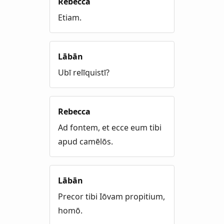
Rebecca
Etiam.
Lābān
Ubī relīquistī?
Rebecca
Ad fontem, et ecce eum tibi
apud camēlōs.
Lābān
Precor tibi Iōvam propitium,
homō.