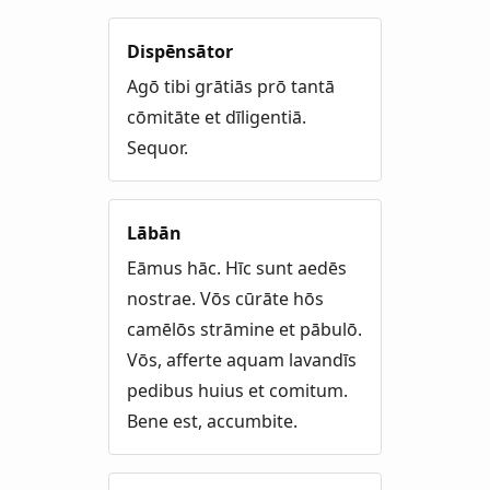
Dispēnsātor
Agō tibi grātiās prō tantā
cōmitāte et dīligentiā.
Sequor.
Lābān
Eāmus hāc. Hīc sunt aedēs
nostrae. Vōs cūrāte hōs
camēlōs strāmine et pābulō.
Vōs, afferte aquam lavandīs
pedibus huius et comitum.
Bene est, accumbite.