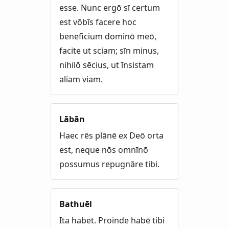
esse. Nunc ergō sī certum
est vōbīs facere hoc
beneficium dominō meō,
facite ut sciam; sīn minus,
nihilō sēcius, ut īnsistam
aliam viam.
Lābān
Haec rēs plānē ex Deō orta
est, neque nōs omnīnō
possumus repugnāre tibi.
Bathuēl
Ita habet. Proinde habē tibi