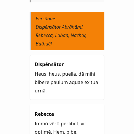
Persōnae:
Dispēnsātor Abrāhāmī,
Rebecca, Lābān, Nachor,
Bathuēl
Dispēnsātor
Heus, heus, puella, dā mihi
bibere paulum aquae ex tuā
urnā.
Rebecca
Immō vērō perlibet, vir
optimē. Hem, bibe.