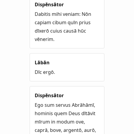
Dispēnsātor
Dabitis mihi veniam: Nōn
capiam cibum quīn prius
dīxerō cuius causā hūc
vēnerim.
Lābān
Dīc ergō.
Dispēnsātor
Ego sum servus Abrāhāmī,
hominis quem Deus dītāvit
mīrum in modum ove,
caprā, bove, argentō, aurō,