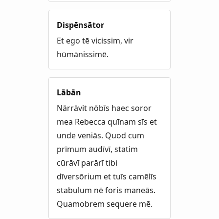
Dispēnsātor
Et ego tē vicissim, vir
hūmānissimē.
Lābān
Nārrāvit nōbīs haec soror
mea Rebecca quīnam sīs et
unde veniās. Quod cum
prīmum audīvī, statim
cūrāvī parārī tibi
dīversōrium et tuīs camēlīs
stabulum nē foris maneās.
Quamobrem sequere mē.