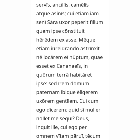
servīs, ancillīs, camēlīs
atque asinīs; cui etiam iam
senī Sāra uxor peperit fīlium
quem ipse cōnstituit
hērēdem ex asse. Mēque
etiam iūreiūrandō astrīnxit
nē locārem eī nūptum, quae
esset ex Cananaeīs, in
quōrum terrā habitāret
ipse: sed īrem domum
paternam ibique ēligerem
uxōrem gentīlem. Cui cum
ego dīcerem: quid sī mulier
nōllet mē sequī? Deus,
inquit ille, cui ego per
omnem vītam pāruī, tēcum