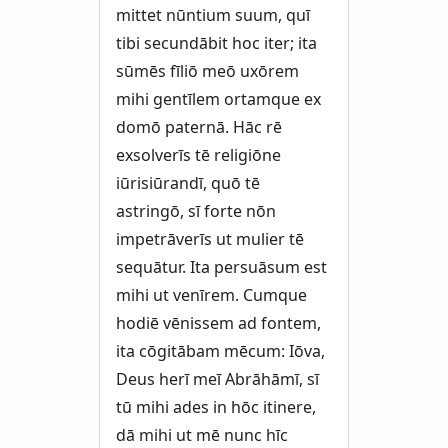
mittet nūntium suum, quī
tibi secundābit hoc iter; ita
sūmēs fīliō meō uxōrem
mihi gentīlem ortamque ex
domō paternā. Hāc rē
exsolverīs tē religiōne
iūrisiūrandī, quō tē
astringō, sī forte nōn
impetrāverīs ut mulier tē
sequātur. Ita persuāsum est
mihi ut venīrem. Cumque
hodiē vēnissem ad fontem,
ita cōgitābam mēcum: Iōva,
Deus herī meī Abrāhāmī, sī
tū mihi ades in hōc itinere,
dā mihi ut mē nunc hīc