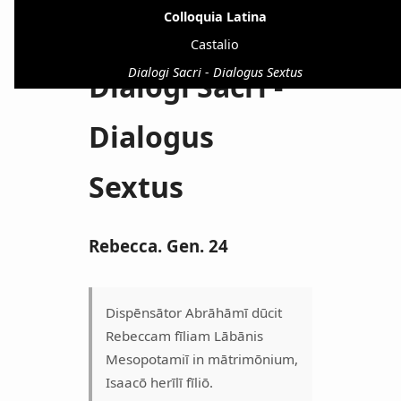
Colloquia Latina
Castalio
Dialogi Sacri - Dialogus Sextus
Dialogi Sacri -
Dialogus
Sextus
Rebecca. Gen. 24
Dispēnsātor Abrāhāmī dūcit
Rebeccam fīliam Lābānis
Mesopotamiī in mātrimōnium,
Isaacō herīlī fīliō.