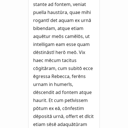
stante ad fontem, veniat
puella haustūra, quae mihi
rogantī det aquam ex urnā
bibendam, atque etiam
aquētur meōs camēlōs, ut
intelligam eam esse quam
dēstināstī herō meō. Vix
haec mēcum tacitus
cōgitāram, cum subitō ecce
ēgressa Rebecca, ferēns
urnam in humerīs,
dēscendit ad fontem atque
haurit. Et cum petīvissem
pōtum ex eā, cōnfestim
dēpositā urnā, offert et dīcit
etiam sēsē adaquātūram