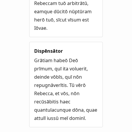
Rebeccam tuō arbitrātū,
eamque dūcitō nūptūram
herō tuō, sīcut vīsum est
Iōvae.
Dispēnsātor
Grātiam habeō Deō
prīmum, quī ita voluerit,
deinde vōbīs, quī nōn
repugnāverītis. Tū vērō
Rebecca, et vōs, nōn
recūsābitis haec
quantulacunque dōna, quae
attulī iussū meī dominī.